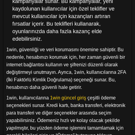
kampanyalar sunar. Bu kampanyalar, yeni
kaydolunan kullanıcılar için özel teklifler ve
mevcut kullanıcılar için kazançları artıran
fırsatlar içerir. Bu teklifleri kullanarak,
oyunlarınızda daha fazla kazanç elde
edebilirsiniz.
1win, güvenliği ve veri korumasını önemine sahiptir. Bu
nedenle, hesabınızı korumak için, her zaman güvenli bir
internet bağlantısı kullanın ve şifrenizi düzenli olarak
değiştirmeyi unutmayın. Ayrıca, 1win, kullanıcılarına 2FA
(İki Faktörlü Kimlik Doğrulama) seçeneği sunar. Bu,
hesabınızı daha güvenli hale getirir.
1win, kullanıcılarına
1win güncel giriş
çeşitli ödeme
seçenekleri sunar. Kredi kartı, banka transferi, elektronik
para transferi ve diğer seçenekler arasında seçim
yapabilirsiniz. Ödemeniz hızlı ve kolay olacak şekilde
yapılmıştır, bu yüzden ödeme işlemini tamamlamak için