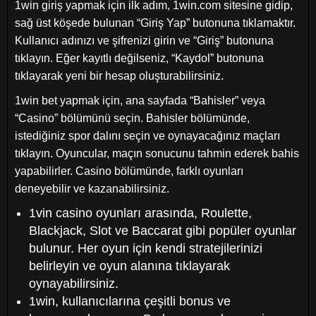
1win giriş yapmak için ilk adım, 1win.com sitesine gidip,
sağ üst köşede bulunan “Giriş Yap” butonuna tıklamaktır.
Kullanıcı adınızı ve şifrenizi girin ve “Giriş” butonuna
tıklayın. Eğer kayıtlı değilseniz, “Kaydol” butonuna
tıklayarak yeni bir hesap oluşturabilirsiniz.
1win bet yapmak için, ana sayfada “Bahisler” veya
“Casino” bölümünü seçin. Bahisler bölümünde,
istediğiniz spor dalını seçin ve oynayacağınız maçları
tıklayın. Oyuncular, maçın sonucunu tahmin ederek bahis
yapabilirler. Casino bölümünde, farklı oyunları
deneyebilir ve kazanabilirsiniz.
1vin casino oyunları arasında, Roulette,
Blackjack, Slot ve Baccarat gibi popüler oyunlar
bulunur. Her oyun için kendi stratejilerinizi
belirleyin ve oyun alanına tıklayarak
oynayabilirsiniz.
1win, kullanıcılarına çeşitli bonus ve