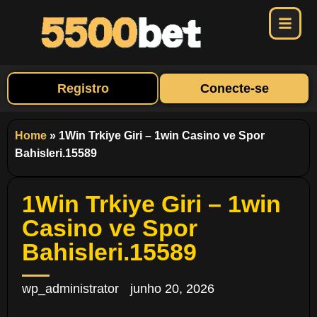
Registro
Conecte-se
Home
»
1Win Trkiye Giri – 1win Casino ve Spor
Bahisleri.15589
1Win Trkiye Giri – 1win
Casino ve Spor
Bahisleri.15589
wp_administrator
junho 20, 2026