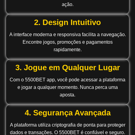
ação.
2. Design Intuitivo
A interface moderna e responsiva facilita a navegação.
Encontre jogos, promoções e pagamentos
rapidamente.
3. Jogue em Qualquer Lugar
Com o 5500BET app, você pode acessar a plataforma
e jogar a qualquer momento. Nunca perca uma
aposta.
4. Segurança Avançada
A plataforma utiliza criptografia de ponta para proteger
dados e transações. O 5500BET é confiável e seguro.