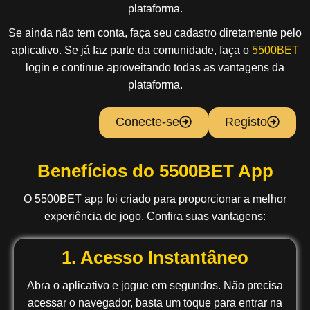
plataforma.
Se ainda não tem conta, faça seu cadastro diretamente pelo
aplicativo. Se já faz parte da comunidade, faça o
5500BET
login e continue aproveitando todas as vantagens da
plataforma.
Conecte-se
Registo
Benefícios do 5500BET App
O 5500BET app foi criado para proporcionar a melhor
experiência de jogo. Confira suas vantagens:
1. Acesso Instantâneo
Abra o aplicativo e jogue em segundos. Não precisa
acessar o navegador, basta um toque para entrar na