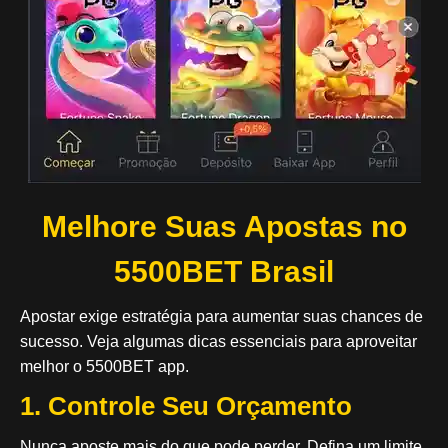
Melhore Suas Apostas no
5500BET Brasil
Apostar exige estratégia para aumentar suas chances de
sucesso. Veja algumas dicas essenciais para aproveitar
melhor o 5500BET app.
1. Controle Seu Orçamento
Nunca aposte mais do que pode perder. Defina um limite