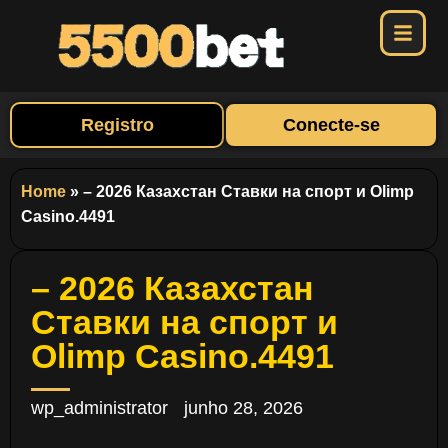
Registro
Conecte-se
Home
»
– 2026 Казахстан Ставки на спорт и Olimp
Casino.4491
– 2026 Казахстан
Ставки на спорт и
Olimp Casino.4491
wp_administrator
junho 28, 2026