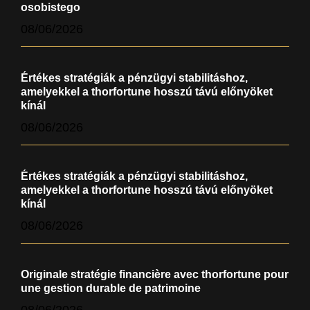
osobistego
08/06/2026
Értékes stratégiák a pénzügyi stabilitáshoz,
amelyekkel a thorfortune hosszú távú előnyöket
kínál
08/06/2026
Értékes stratégiák a pénzügyi stabilitáshoz,
amelyekkel a thorfortune hosszú távú előnyöket
kínál
08/06/2026
Originale stratégie financière avec thorfortune pour
une gestion durable de patrimoine
08/06/2026