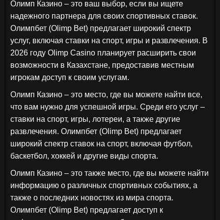
Олимп Казино – это ваш выбор, если вы ищете
надежного партнера для своих спортивных ставок.
Олимпбет (Olimp Bet) предлагает широкий спектр
услуг, включая ставки на спорт, игры и развлечения. В
2026 году Olimp Casino планирует расширить свои
возможности в Казахстане, предоставив местным
игрокам доступ к своим услугам.
Олимп Казино – это место, где вы можете найти все,
что вам нужно для успешной игры. Среди его услуг –
ставки на спорт, игры, лотереи, а также другие
развлечения. Олимпбет (Olimp Bet) предлагает
широкий спектр ставок на спорт, включая футбол,
баскетбол, хоккей и другие виды спорта.
Олимп Казино – это также место, где вы можете найти
информацию о различных спортивных событиях, а
также о последних новостях из мира спорта.
Олимпбет (Olimp Bet) предлагает доступ к