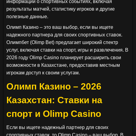
информации о спортивных событиях, включая
результаты матчей, статистику игроков и другие
полезные данные.
Олимп Казино – это ваш выбор, если вы ищете
надежного партнера для своих спортивных ставок.
Олимпбет (Olimp Bet) предлагает широкий спектр
услуг, включая ставки на спорт, игры и развлечения. В
2026 году Olimp Casino планирует расширить свои
возможности в Казахстане, предоставив местным
игрокам доступ к своим услугам.
Олимп Казино – 2026
Казахстан: Ставки на
спорт и Olimp Casino
Если вы ищете надежный партнер для своих
спортивных ставок, то Olimp Casino – ваш выбор. В