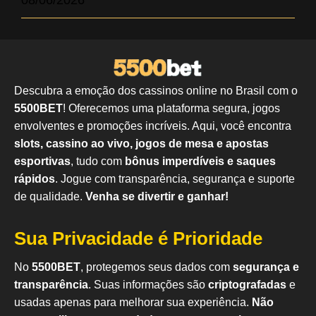
Descubra a emoção dos cassinos online no Brasil com o
5500BET
! Oferecemos uma plataforma segura, jogos
envolventes e promoções incríveis. Aqui, você encontra
slots, cassino ao vivo, jogos de mesa e apostas
esportivas
, tudo com
bônus imperdíveis e saques
rápidos
. Jogue com transparência, segurança e suporte
de qualidade.
Venha se divertir e ganhar!
Sua Privacidade é Prioridade
No
5500BET
, protegemos seus dados com
segurança e
transparência
. Suas informações são
criptografadas
e
usadas apenas para melhorar sua experiência.
Não