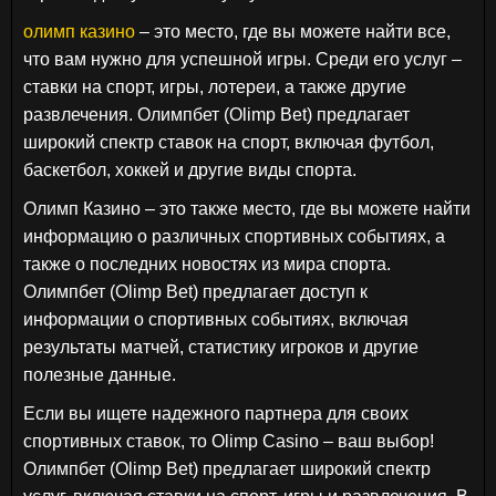
олимп казино
– это место, где вы можете найти все,
что вам нужно для успешной игры. Среди его услуг –
ставки на спорт, игры, лотереи, а также другие
развлечения. Олимпбет (Olimp Bet) предлагает
широкий спектр ставок на спорт, включая футбол,
баскетбол, хоккей и другие виды спорта.
Олимп Казино – это также место, где вы можете найти
информацию о различных спортивных событиях, а
также о последних новостях из мира спорта.
Олимпбет (Olimp Bet) предлагает доступ к
информации о спортивных событиях, включая
результаты матчей, статистику игроков и другие
полезные данные.
Если вы ищете надежного партнера для своих
спортивных ставок, то Olimp Casino – ваш выбор!
Олимпбет (Olimp Bet) предлагает широкий спектр