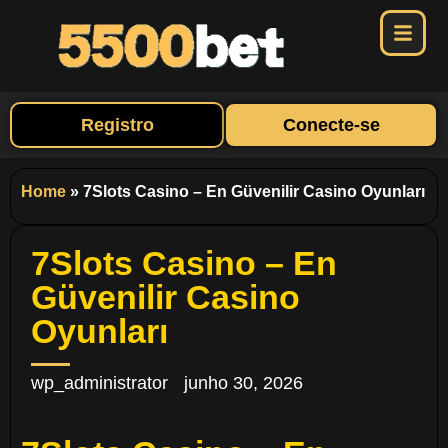
Registro
Conecte-se
Home
»
7Slots Casino – En Güvenilir Casino Oyunları
7Slots Casino – En
Güvenilir Casino
Oyunları
wp_administrator
junho 30, 2026