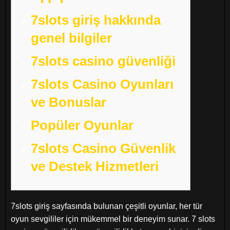
7slots giriş hakkında
genel bilgiler
7slots casino güvenliği
7slots Casino Oyunları
ve Bonuslar
Popüler Oyunlar
7slots Casino Güvenlik
ve Destek Hizmetleri
7slots giriş sayfasında bulunan çeşitli oyunlar, her tür
oyun sevgililer için mükemmel bir deneyim sunar. 7 slots