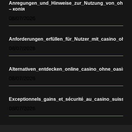
Anregungen_und_Hinweise_zur_Nutzung_von_ohne_oa
– копія
08/07/2026
Anforderungen_erfüllen_für_Nutzer_mit_casino_ohne
08/07/2026
Alternativen_entdecken_online_casino_ohne_oasis_
08/07/2026
Exceptionnels_gains_et_sécurité_au_casino_suisse_e
08/07/2026