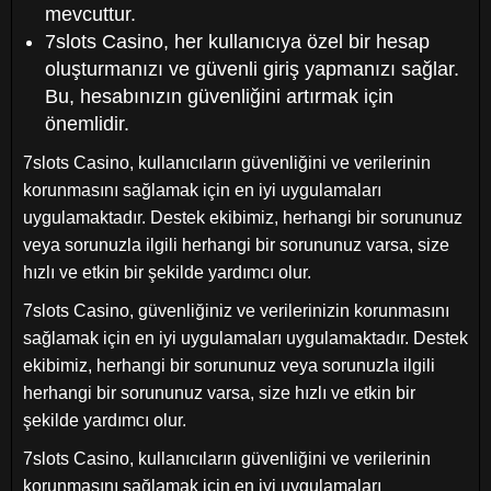
mevcuttur.
7slots Casino, her kullanıcıya özel bir hesap
oluşturmanızı ve güvenli giriş yapmanızı sağlar.
Bu, hesabınızın güvenliğini artırmak için
önemlidir.
7slots Casino, kullanıcıların güvenliğini ve verilerinin
korunmasını sağlamak için en iyi uygulamaları
uygulamaktadır. Destek ekibimiz, herhangi bir sorununuz
veya sorunuzla ilgili herhangi bir sorununuz varsa, size
hızlı ve etkin bir şekilde yardımcı olur.
7slots Casino, güvenliğiniz ve verilerinizin korunmasını
sağlamak için en iyi uygulamaları uygulamaktadır. Destek
ekibimiz, herhangi bir sorununuz veya sorunuzla ilgili
herhangi bir sorununuz varsa, size hızlı ve etkin bir
şekilde yardımcı olur.
7slots Casino, kullanıcıların güvenliğini ve verilerinin
korunmasını sağlamak için en iyi uygulamaları