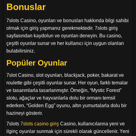
Bonuslar
7slots Casino, oyunları ve bonusları hakkında bilgi sahibi
olmak için giriş yapmanız gerekmektedir. 7slots giriş
sayfasından kaydolun ve oyunları deneyin. Bu casino,
çeşitli oyunlar sunar ve her kullanıcı için uygun olanları
bulabilirsiniz.
Popüler Oyunlar
7slot Casino, slot oyunları, blackjack, poker, bakarat ve
roulette gibi çeşitli oyunlar sunar. Her oyun, farklı temalar
ve tasarımlarla tasarlanmıştır. Örneğin, “Mystic Forest”
slotu, ağaçlar ve hayvanlarla dolu bir ormanı temsil
ederken, “Golden Egg” oyunu, altın yumurtalarla dolu bir
hazineyi gösterir.
7slots
7slots casino giriş
Casino, kullanıcılarına yeni ve
ilginç oyunlar sunmak için sürekli olarak güncellenir. Yeni