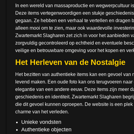
In een wereld van massaproductie en wegwerpcultuur is
Deze items vertegenwoordigen een stukje geschiedenis 
gegaan. Ze hebben een verhaal te vertellen en dragen bij
alleen mooi om te zien, maar ook waardevolle invester
Zwartemarkt Slagharen zet zich in voor het aanbieden va
zorgvuldig gecontroleerd op echtheid en eventuele besc
veilige en betrouwbare omgeving voor het kopen en ver
Het Herleven van de Nostalgie
Het bezitten van authentieke items kan een gevoel van 
levend maken. Een oude foto kan ons terugvoeren naar 
elegantie van een andere eeuw. Deze items zijn meer da
geschiedenis en identiteit. Zwartemarkt Slagharen begri
die dit gevoel kunnen oproepen. De website is een plek
charme van het verleden.
Unieke vondsten
Authentieke objecten