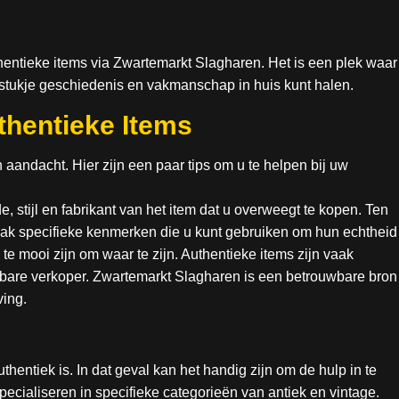
thentieke items via Zwartemarkt Slagharen. Het is een plek waar
 stukje geschiedenis en vakmanschap in huis kunt halen.
thentieke Items
 aandacht. Hier zijn een paar tips om u te helpen bij uw
 stijl en fabrikant van het item dat u overweegt te kopen. Ten
vaak specifieke kenmerken die u kunt gebruiken om hun echtheid
 te mooi zijn om waar te zijn. Authentieke items zijn vaak
wbare verkoper. Zwartemarkt Slagharen is een betrouwbare bron
ving.
thentiek is. In dat geval kan het handig zijn om de hulp in te
specialiseren in specifieke categorieën van antiek en vintage.