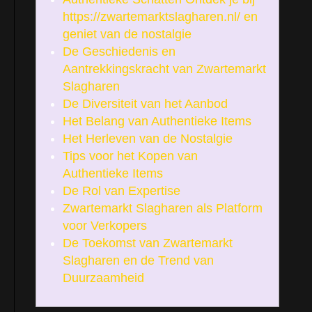
https://zwartemarktslagharen.nl/ en
geniet van de nostalgie
De Geschiedenis en
Aantrekkingskracht van Zwartemarkt
Slagharen
De Diversiteit van het Aanbod
Het Belang van Authentieke Items
Het Herleven van de Nostalgie
Tips voor het Kopen van
Authentieke Items
De Rol van Expertise
Zwartemarkt Slagharen als Platform
voor Verkopers
De Toekomst van Zwartemarkt
Slagharen en de Trend van
Duurzaamheid