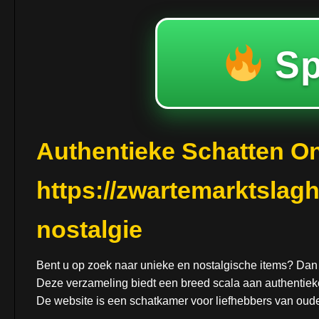
Sp
Authentieke Schatten Ont
https://zwartemarktslagh
nostalgie
Bent u op zoek naar unieke en nostalgische items? Dan be
Deze verzameling biedt een breed scala aan authentieke 
De website is een schatkamer voor liefhebbers van oude