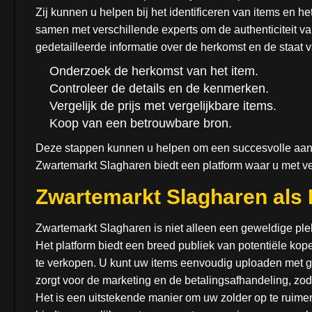
Zij kunnen u helpen bij het identificeren van items en
samen met verschillende experts om de authenticiteit v
gedetailleerde informatie over de herkomst en de staat
Onderzoek de herkomst van het item.
Controleer de details en de kenmerken.
Vergelijk de prijs met vergelijkbare items.
Koop van een betrouwbare bron.
Deze stappen kunnen u helpen om een succesvolle aank
Zwartemarkt Slagharen biedt een platform waar u met ve
Zwartemarkt Slagharen als 
Zwartemarkt Slagharen is niet alleen een geweldige ple
Het platform biedt een breed publiek van potentiële ko
te verkopen. U kunt uw items eenvoudig uploaden met ge
zorgt voor de marketing en de betalingsafhandeling, zod
Het is een uitstekende manier om uw zolder op te ruime