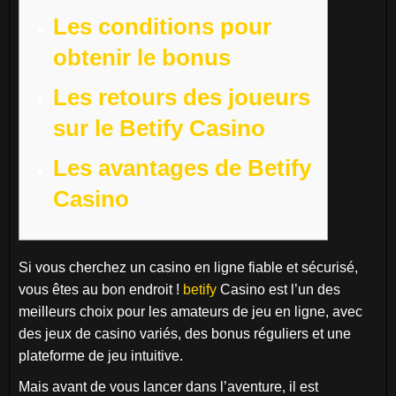
Les conditions pour
obtenir le bonus
Les retours des joueurs
sur le Betify Casino
Les avantages de Betify
Casino
Si vous cherchez un casino en ligne fiable et sécurisé,
vous êtes au bon endroit !
betify
Casino est l’un des
meilleurs choix pour les amateurs de jeu en ligne, avec
des jeux de casino variés, des bonus réguliers et une
plateforme de jeu intuitive.
Mais avant de vous lancer dans l’aventure, il est