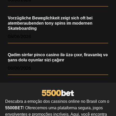
Vorzügliche Beweglichkeit zeigt sich oft bei
atemberaubenden tony spins im modernen
Skateboarding
08/06/2026
Qədim sirrlər pinco casino ilə üzə çıxır, firavanlıq və
şans dolu oyunlar sizi çağırır
08/06/2026
Descubra a emoção dos cassinos online no Brasil com o
5500BET
! Oferecemos uma plataforma segura, jogos
envolventes e promoções incríveis. Aqui, você encontra