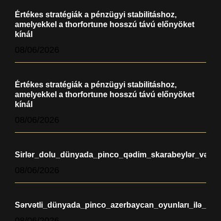
Értékes stratégiák a pénzügyi stabilitáshoz,
amelyekkel a thorfortune hosszú távú előnyöket
kínál
08/06/2026
Értékes stratégiák a pénzügyi stabilitáshoz,
amelyekkel a thorfortune hosszú távú előnyöket
kínál
08/06/2026
Sirlər_dolu_dünyada_pinco_qədim_skarabeylər_və_fira
08/06/2026
Sərvətli_dünyada_pinco_azerbaycan_oyunları_ilə_qəd
08/06/2026