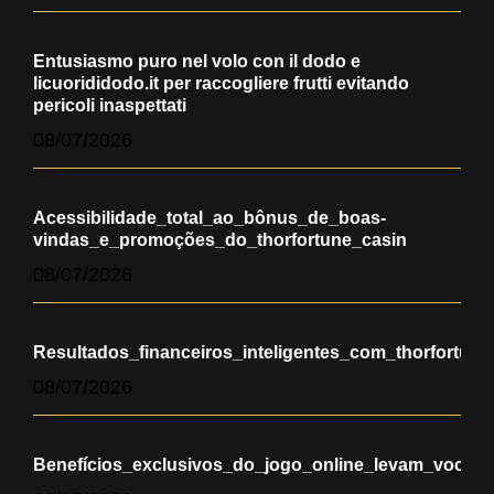
Entusiasmo puro nel volo con il dodo e
licuorididodo.it per raccogliere frutti evitando
pericoli inaspettati
08/07/2026
Acessibilidade_total_ao_bônus_de_boas-
vindas_e_promoções_do_thorfortune_casin
08/07/2026
Resultados_financeiros_inteligentes_com_thorfortun
08/07/2026
Benefícios_exclusivos_do_jogo_online_levam_você_a