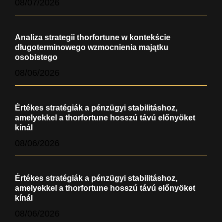
08/07/2026
Analiza strategii thorfortune w kontekście
długoterminowego wzmocnienia majątku
osobistego
08/06/2026
Értékes stratégiák a pénzügyi stabilitáshoz,
amelyekkel a thorfortune hosszú távú előnyöket
kínál
08/06/2026
Értékes stratégiák a pénzügyi stabilitáshoz,
amelyekkel a thorfortune hosszú távú előnyöket
kínál
08/06/2026