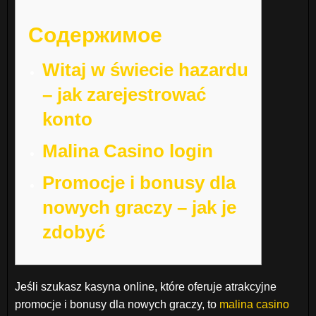
Содержимое
Witaj w świecie hazardu
– jak zarejestrować
konto
Malina Casino login
Promocje i bonusy dla
nowych graczy – jak je
zdobyć
Jeśli szukasz kasyna online, które oferuje atrakcyjne
promocje i bonusy dla nowych graczy, to
malina casino