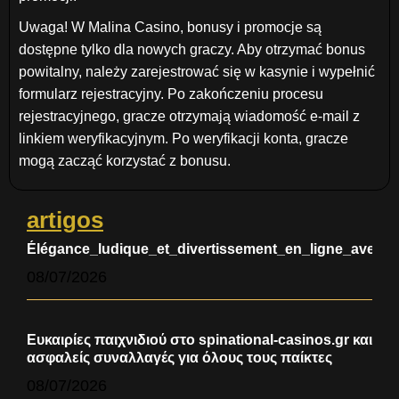
Uwaga! W Malina Casino, bonusy i promocje są
dostępne tylko dla nowych graczy. Aby otrzymać bonus
powitalny, należy zarejestrować się w kasynie i wypełnić
formularz rejestracyjny. Po zakończeniu procesu
rejestracyjnego, gracze otrzymają wiadomość e-mail z
linkiem weryfikacyjnym. Po weryfikacji konta, gracze
mogą zacząć korzystać z bonusu.
artigos
Élégance_ludique_et_divertissement_en_ligne_avec_
08/07/2026
Ευκαιρίες παιχνιδιού στο spinational-casinos.gr και
ασφαλείς συναλλαγές για όλους τους παίκτες
08/07/2026