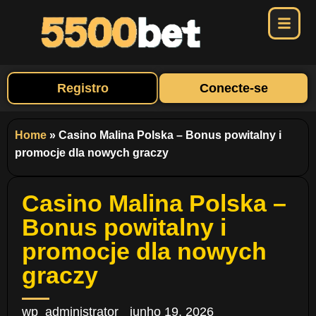
Registro
Conecte-se
Home
»
Casino Malina Polska – Bonus powitalny i
promocje dla nowych graczy
Casino Malina Polska –
Bonus powitalny i
promocje dla nowych
graczy
wp_administrator
junho 19, 2026