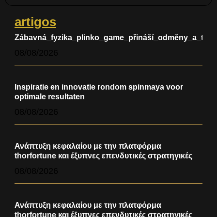
artigos
Zábavná_fyzika_plinko_game_přináší_odměny_a_testu
08/08/2026
Inspiratie en innovatie rondom spinmaya voor
optimale resultaten
08/08/2026
Ανάπτυξη κεφαλαίου με την πλατφόρμα
thorfortune και έξυπνες επενδυτικές στρατηγικές
08/08/2026
Ανάπτυξη κεφαλαίου με την πλατφόρμα
thorfortune και έξυπνες επενδυτικές στρατηγικές