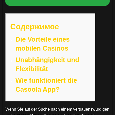
Содержимое
Die Vorteile eines
mobilen Casinos
Unabhängigkeit und
Flexibilität
Wie funktioniert die
Casoola App?
Wenn Sie auf der Suche nach einem vertrauenswürdigen