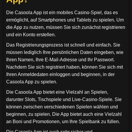
Die Casoola App ist ein mobiles Casino-Spiel, das es
ermöglicht, auf Smartphones und Tablets zu spielen. Um
die App zu nutzen, müssen Sie sich zunächst registrieren
und ein Konto erstellen.
Das Registrierungsprozess ist schnell und einfach. Sie
müssen lediglich Ihre persönlichen Daten eingeben, wie
Ihren Namen, Ihre E-Mail-Adresse und Ihr Passwort.
Nachdem Sie sich registriert haben, können Sie sich mit
Ihren Anmeldedaten einloggen und beginnen, in der
Casoola App zu spielen.
Die Casoola App bietet eine Vielzahl an Spielen,
darunter Slots, Tischspiele und Live-Casino-Spiele. Sie
können zwischen verschiedenen Spielen wählen und
beginnen, zu spielen. Die App bietet auch eine Vielzahl
an Boni und Promotionen, um Ihre Spielbank zu füllen.
Die Casoola App ist auch sehr sicher und