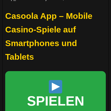
Casoola App – Mobile
Casino-Spiele auf
Smartphones und
Tablets
SPIELEN