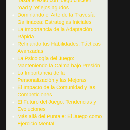
hasta el éxito con juego chicken
road y reflejos agudos
Dominando el Arte de la Travesía
Gallinácea: Estrategias Iniciales
La Importancia de la Adaptación
Rápida
Refinando tus Habilidades: Tácticas
Avanzadas
La Psicología del Juego:
Manteniendo la Calma bajo Presión
La Importancia de la
Personalización y las Mejoras
El Impacto de la Comunidad y las
Competiciones
El Futuro del Juego: Tendencias y
Evoluciones
Más allá del Puntaje: El Juego como
Ejercicio Mental