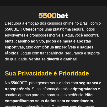
Descubra a emoção dos cassinos online no Brasil com o
5500BET
! Oferecemos uma plataforma segura, jogos
envolventes e promoções incríveis. Aqui, você encontra
slots, cassino ao vivo, jogos de mesa e apostas
esportivas
, tudo com
bônus imperdíveis e saques
rápidos
. Jogue com transparência, segurança e suporte
de qualidade.
Venha se divertir e ganhar!
Sua Privacidade é Prioridade
No
5500BET
, protegemos seus dados com
segurança e
transparência
. Suas informações são
criptografadas
e
usadas apenas para melhorar sua experiência.
Não
compartilhamos seus dados sem consentimento
,
exceto por obrigação legal. Contamos com rigorosas