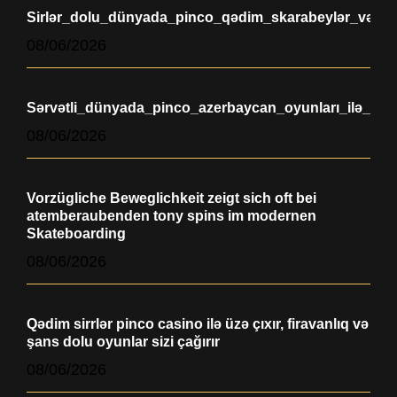
Sirlər_dolu_dünyada_pinco_qədim_skarabeylər_və_fira
08/06/2026
Sərvətli_dünyada_pinco_azerbaycan_oyunları_ilə_qəd
08/06/2026
Vorzügliche Beweglichkeit zeigt sich oft bei
atemberaubenden tony spins im modernen
Skateboarding
08/06/2026
Qədim sirrlər pinco casino ilə üzə çıxır, firavanlıq və
şans dolu oyunlar sizi çağırır
08/06/2026