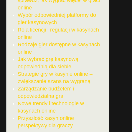
sprawdź, jak wygrać więcej w grach
online
Wybór odpowiedniej platformy do
gier kasynowych
Rola licencji i regulacji w kasynach
online
Rodzaje gier dostępne w kasynach
online
Jak wybrać grę kasynową
odpowiednią dla siebie
Strategie gry w kasynie online –
zwiększanie szans na wygraną
Zarządzanie budżetem i
odpowiedzialna gra
Nowe trendy i technologie w
kasynach online
Przyszłość kasyn online i
perspektywy dla graczy