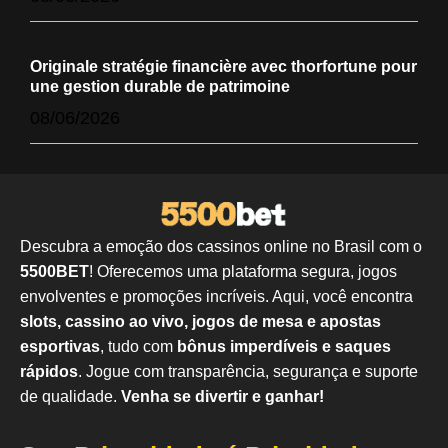
Originale stratégie financière avec thorfortune pour
une gestion durable de patrimoine
08/06/2026
Descubra a emoção dos cassinos online no Brasil com o
5500BET
! Oferecemos uma plataforma segura, jogos
envolventes e promoções incríveis. Aqui, você encontra
slots, cassino ao vivo, jogos de mesa e apostas
esportivas
, tudo com
bônus imperdíveis e saques
rápidos
. Jogue com transparência, segurança e suporte
de qualidade.
Venha se divertir e ganhar!