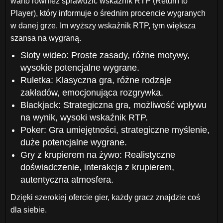
warto również sprawdzić wskaźnik RTP (Return to
Player), który informuje o średnim procencie wygranych
w danej grze. Im wyższy wskaźnik RTP, tym większa
szansa na wygraną.
Sloty wideo: Proste zasady, różne motywy,
wysokie potencjalne wygrane.
Ruletka: Klasyczna gra, różne rodzaje
zakładów, emocjonująca rozgrywka.
Blackjack: Strategiczna gra, możliwość wpływu
na wynik, wysoki wskaźnik RTP.
Poker: Gra umiejętności, strategiczne myślenie,
duże potencjalne wygrane.
Gry z krupierem na żywo: Realistyczne
doświadczenie, interakcja z krupierem,
autentyczna atmosfera.
Dzięki szerokiej ofercie gier, każdy gracz znajdzie coś
dla siebie.