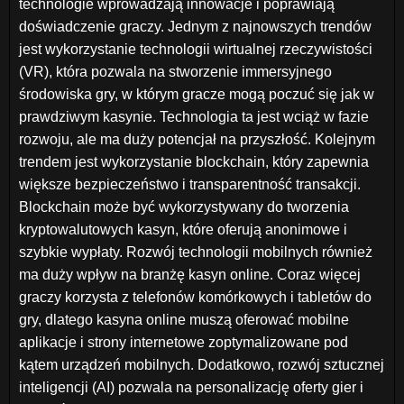
technologie wprowadzają innowacje i poprawiają
doświadczenie graczy. Jednym z najnowszych trendów
jest wykorzystanie technologii wirtualnej rzeczywistości
(VR), która pozwala na stworzenie immersyjnego
środowiska gry, w którym gracze mogą poczuć się jak w
prawdziwym kasynie. Technologia ta jest wciąż w fazie
rozwoju, ale ma duży potencjał na przyszłość. Kolejnym
trendem jest wykorzystanie blockchain, który zapewnia
większe bezpieczeństwo i transparentność transakcji.
Blockchain może być wykorzystywany do tworzenia
kryptowalutowych kasyn, które oferują anonimowe i
szybkie wypłaty. Rozwój technologii mobilnych również
ma duży wpływ na branżę kasyn online. Coraz więcej
graczy korzysta z telefonów komórkowych i tabletów do
gry, dlatego kasyna online muszą oferować mobilne
aplikacje i strony internetowe zoptymalizowane pod
kątem urządzeń mobilnych. Dodatkowo, rozwój sztucznej
inteligencji (AI) pozwala na personalizację oferty gier i