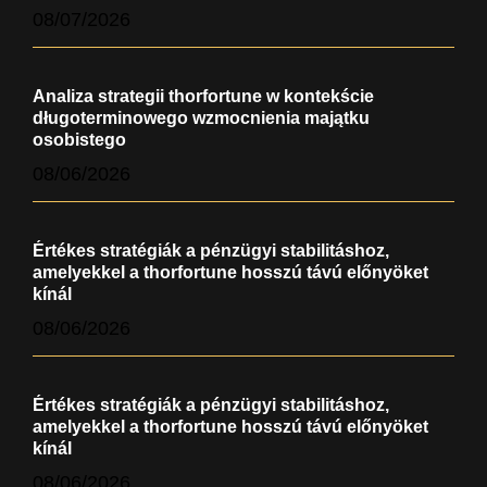
08/07/2026
Analiza strategii thorfortune w kontekście
długoterminowego wzmocnienia majątku
osobistego
08/06/2026
Értékes stratégiák a pénzügyi stabilitáshoz,
amelyekkel a thorfortune hosszú távú előnyöket
kínál
08/06/2026
Értékes stratégiák a pénzügyi stabilitáshoz,
amelyekkel a thorfortune hosszú távú előnyöket
kínál
08/06/2026