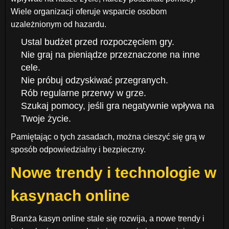
Wiele organizacji oferuje wsparcie osobom
uzależnionym od hazardu.
Ustal budżet przed rozpoczęciem gry.
Nie graj na pieniądze przeznaczone na inne
cele.
Nie próbuj odzyskiwać przegranych.
Rób regularne przerwy w grze.
Szukaj pomocy, jeśli gra negatywnie wpływa na
Twoje życie.
Pamiętając o tych zasadach, można cieszyć się grą w
sposób odpowiedzialny i bezpieczny.
Nowe trendy i technologie w
kasynach online
Branża kasyn online stale się rozwija, a nowe trendy i