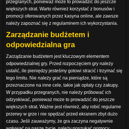
przegranych, ponieważ może to prowadzić do jeszcze
większych strat. Warto również korzystać z bonusów i
promocji oferowanych przez kasyna online, ale zawsze
należy zapoznać się z regulaminem ich wykorzystania.
Zarządzanie budżetem i
odpowiedzialna gra
Zarządzanie budżetem jest kluczowym elementem
odpowiedzialnej gry. Przed rozpoczęciem gry należy
ustalić, ile pieniędzy jesteśmy gotowi stracić i trzymać się
tego limitu. Nie należy grać na pieniądze, które są
przeznaczone na inne cele, takie jak opłaty czy zakupy.
W przypadku przegranych, nie należy próbować ich
odzyskiwać, ponieważ może to prowadzić do jeszcze
większych strat. Ważne jest również, aby robić regularne
przerwy w grze i nie spędzać przed ekranem zbyt dużo
czasu. Jeśli zauważymy, że gra zaczyna negatywnie
wpływać na nasze życie, należy poszukać pomocy.