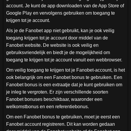
account. Je kunt de app downloaden van de App Store of
Google Play en vervolgens gebruiken om toegang te
krijgen tot je account.
Als je de Fanobet app niet gebruikt, kan je ook veilig
toegang krijgen tot je account door middel van de
Fanobet website. De website is ook veilig en
gebruiksvriendelijk en biedt je de mogelijkheid om
toegang te krijgen tot je account vanuit een webbrowser.
Om veilig toegang te krijgen tot je Fanobet-account, is het
ook belangrijk om een Fanobet bonus te gebruiken. Een
Fanobet bonus is een extraatje dat je kunt gebruiken om
je inleg te vergroten. Er zijn verschillende soorten
Fanobet bonuses beschikbaar, waaronder een
welkomstbonus en een referentiebonus.
Om een Fanobet bonus te gebruiken, moet je eerst een
Fanobet account registreren. Dit kan worden gedaan