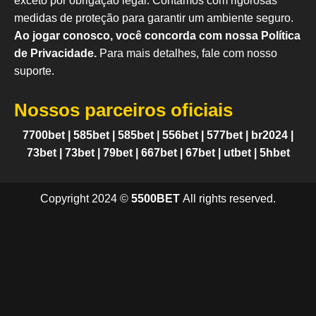
exceto por obrigação legal. Contamos com rigorosas
medidas de proteção para garantir um ambiente seguro.
Ao jogar conosco, você concorda com nossa Política
de Privacidade.
Para mais detalhes, fale com nosso
suporte.
Nossos parceiros oficiais
7700bet
|
585bet
|
585bet
|
556bet
|
577bet
|
br2024
|
73bet
|
73bet
|
79bet
|
667bet
|
67bet
|
utbet
|
5hbet
Copyright 2024 ©
5500BET
All rights reserved.