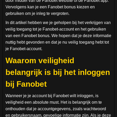
door middel van de Fanobet website of de Fanobet app.
Vervolgens kan je een Fanobet bonus kiezen en
gebruiken om je inleg te vergroten.
In dit artikel hebben we je geholpen bij het verkrijgen van
veilig toegang tot je Fanobet-account en het gebruiken
van een Fanobet bonus. We hopen dat je deze informatie
nuttig hebt gevonden en dat je nu veilig toegang hebt tot
je Fanobet-account.
Waarom veiligheid
belangrijk is bij het inloggen
bij Fanobet
Wanneer je je account bij Fanobet wilt inloggen, is
veiligheid een absolute must. Het is belangrijk om te
onthouden dat je accountgegevens, zoals wachtwoord
en gebruikersnaam, gevoelige informatie zijn. Als je deze