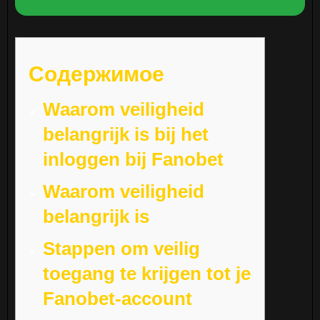
Содержимое
Waarom veiligheid
belangrijk is bij het
inloggen bij Fanobet
Waarom veiligheid
belangrijk is
Stappen om veilig
toegang te krijgen tot je
Fanobet-account