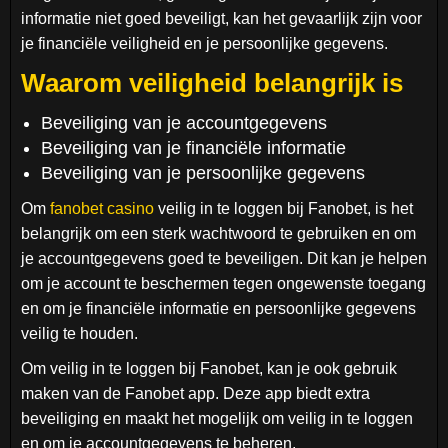
informatie niet goed beveiligt, kan het gevaarlijk zijn voor
je financiële veiligheid en je persoonlijke gegevens.
Waarom veiligheid belangrijk is
Beveiliging van je accountgegevens
Beveiliging van je financiële informatie
Beveiliging van je persoonlijke gegevens
Om
fanobet casino
veilig in te loggen bij Fanobet, is het
belangrijk om een sterk wachtwoord te gebruiken en om
je accountgegevens goed te beveiligen. Dit kan je helpen
om je account te beschermen tegen ongewenste toegang
en om je financiële informatie en persoonlijke gegevens
veilig te houden.
Om veilig in te loggen bij Fanobet, kan je ook gebruik
maken van de Fanobet app. Deze app biedt extra
beveiliging en maakt het mogelijk om veilig in te loggen
en om je accountgegevens te beheren.