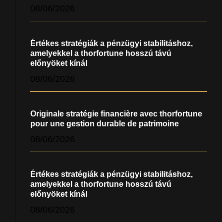
08/06/2026
Értékes stratégiák a pénzügyi stabilitáshoz,
amelyekkel a thorfortune hosszú távú
előnyöket kínál
08/06/2026
Originale stratégie financière avec thorfortune
pour une gestion durable de patrimoine
08/06/2026
Értékes stratégiák a pénzügyi stabilitáshoz,
amelyekkel a thorfortune hosszú távú
előnyöket kínál
08/06/2026