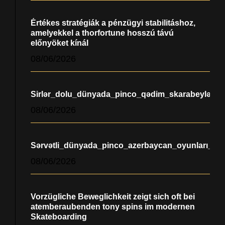
Értékes stratégiák a pénzügyi stabilitáshoz,
amelyekkel a thorfortune hosszú távú
előnyöket kínál
08/06/2026
Sirlər_dolu_dünyada_pinco_qədim_skarabeylər_və_
08/06/2026
Sərvətli_dünyada_pinco_azerbaycan_oyunları_ilə
08/06/2026
Vorzügliche Beweglichkeit zeigt sich oft bei
atemberaubenden tony spins im modernen
Skateboarding