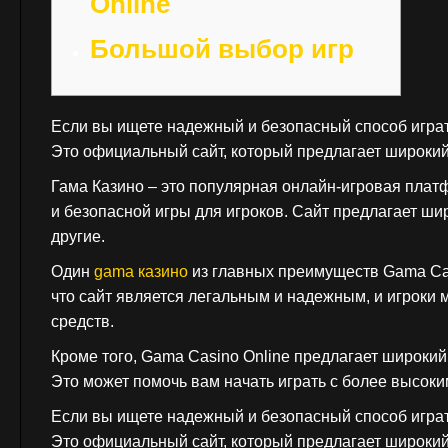
Online
Большой выбор игр
Если вы ищете надежный и безопасный способ играть
Это официальный сайт, который предлагает широкий с
Гама Казино – это популярная онлайн-игровая плат
и безопасной игры для игроков. Сайт предлагает шир
другие.
Один
gama казино
из главных преимуществ Gama Casi
что сайт является легальным и надежным, и игроки 
средств.
Кроме того, Gama Casino Online предлагает широкий
Это может помочь вам начать играть с более высок
Если вы ищете надежный и безопасный способ играть
Это официальный сайт, который предлагает широкий с