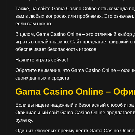
Также, на сайте Gama Casino Online есть команда по
вам в любых вопросах или проблемах. Это означает,
если вам нужно.
В целом, Gama Casino Online – это отличный выбор
играть в онлайн-казино. Сайт предлагает широкий спе
обеспечивает безопасность игроков.
Начните играть сейчас!
Обратите внимание, что Gama Casino Online – офици
своих данных и средств.
Gama Casino Online – Оф
Если вы ищете надежный и безопасный способ играть
Официальный сайт Gama Casino Online предлагает в
рулетку.
Один из ключевых преимуществ Gama Casino Online –