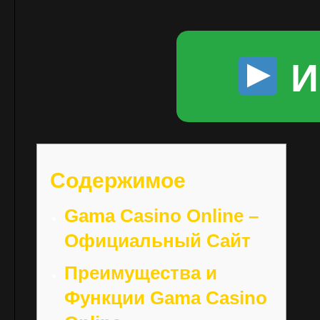
И
Содержимое
Gama Casino Online –
Официальный Сайт
Преимущества и
Функции Gama Casino