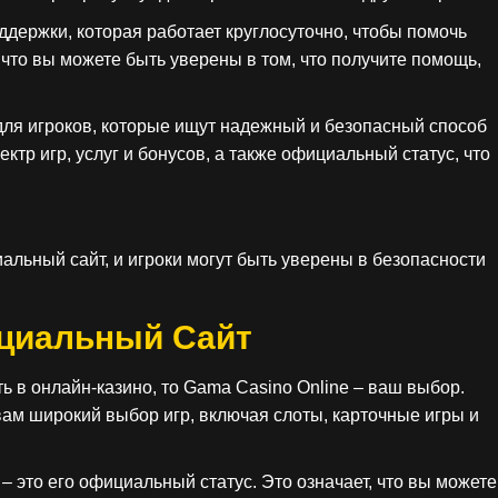
ддержки, которая работает круглосуточно, чтобы помочь
 что вы можете быть уверены в том, что получите помощь,
 для игроков, которые ищут надежный и безопасный способ
ктр игр, услуг и бонусов, а также официальный статус, что
альный сайт, и игроки могут быть уверены в безопасности
ициальный Сайт
 в онлайн-казино, то Gama Casino Online – ваш выбор.
ам широкий выбор игр, включая слоты, карточные игры и
 это его официальный статус. Это означает, что вы можете