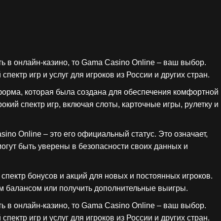
 в онлайн-казино, то Gama Casino Online – ваш выбор.
пектр игр и услуг для игроков из России и других стран.
форма, которая была создана для обеспечения комфортной
окий спектр игр, включая слоты, карточные игры, рулетку и
no Online – это его официальный статус. Это означает,
могут быть уверены в безопасности своих данных и
 спектр бонусов и акций для новых и постоянных игроков.
им балансом или получить дополнительные выигры.
 в онлайн-казино, то Gama Casino Online – ваш выбор.
пектр игр и услуг для игроков из России и других стран.