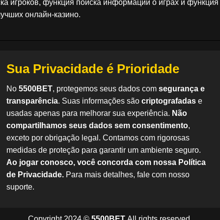
ка игроков, функция поиска информации о играх и функция
лучших онлайн-казино.
Sua Privacidade é Prioridade
No
5500BET
, protegemos seus dados com
segurança e
transparência
. Suas informações são
criptografadas
e
usadas apenas para melhorar sua experiência.
Não
compartilhamos seus dados sem consentimento
,
exceto por obrigação legal. Contamos com rigorosas
medidas de proteção para garantir um ambiente seguro.
Ao jogar conosco, você concorda com nossa Política
de Privacidade.
Para mais detalhes, fale com nosso
suporte.
Copyright 2024 ©
5500BET
All rights reserved.