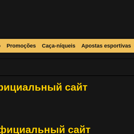
o
Promoções
Caça-níqueis
Apostas esportivas
официальный сайт
 официальный сайт