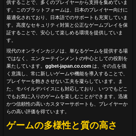
供することで、多くのプレイヤーから支持を集めていま
す。このプラットフォームは、日本のプレイヤー向けに
最適化されており、日本語でのサポートも充実していま
す。高度なセキュリティ対策と公正なゲームプレイを保
証することで、安心して楽しめる環境を提供していま
す。
現代のオンラインカジノは、単なるゲームを提供する場
ではなく、エンターテインメントの中心としての役割を
果たしています。
ggbet-japan.co.com
は、その点を強
く意識し、常に新しいゲームや機能を導入することで、
プレイヤーを飽きさせない工夫を凝らしています。ま
た、モバイルデバイスにも対応しており、いつでもどこ
でもお気に入りのゲームを楽しむことができます。迅速
かつ信頼性の高いカスタマーサポートも、プレイヤーか
らの高い評価を得ています。
ゲームの多様性と質の高さ