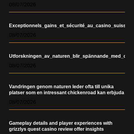
08/07/2026
Exceptionnels_gains_et_sécurité_au_casino_suisse_e
08/07/2026
Utforskningen_av_naturen_blir_spännande_med_chic
08/07/2026
Vandringen genom naturen leder ofta till unika
platser som en intressant chickenroad kan erbjuda
08/07/2026
Gameplay details and player experiences with
grizzlys quest casino review offer insights