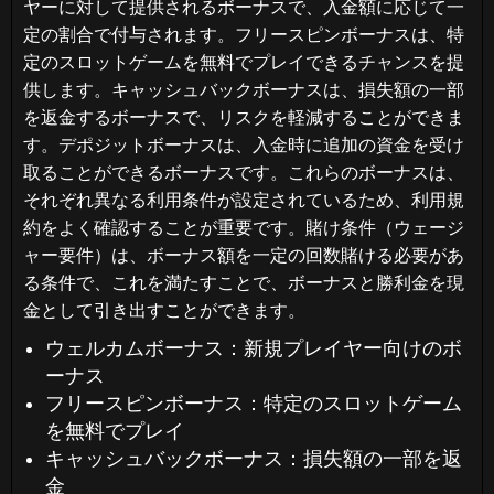
ヤーに対して提供されるボーナスで、入金額に応じて一
定の割合で付与されます。フリースピンボーナスは、特
定のスロットゲームを無料でプレイできるチャンスを提
供します。キャッシュバックボーナスは、損失額の一部
を返金するボーナスで、リスクを軽減することができま
す。デポジットボーナスは、入金時に追加の資金を受け
取ることができるボーナスです。これらのボーナスは、
それぞれ異なる利用条件が設定されているため、利用規
約をよく確認することが重要です。賭け条件（ウェージ
ャー要件）は、ボーナス額を一定の回数賭ける必要があ
る条件で、これを満たすことで、ボーナスと勝利金を現
金として引き出すことができます。
ウェルカムボーナス：新規プレイヤー向けのボ
ーナス
フリースピンボーナス：特定のスロットゲーム
を無料でプレイ
キャッシュバックボーナス：損失額の一部を返
金