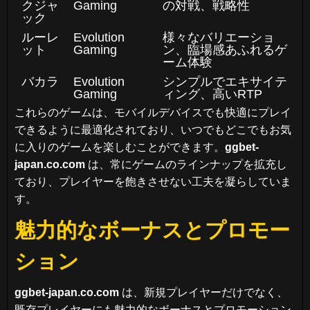
クジャ
Gaming
の対戦、戦略性
ック
ルーレ
Evolution
様々なバリエーショ
ット
Gaming
ン、臨場感あふれるゲ
ーム体験
バカラ
Evolution
シンプルでエキサイテ
Gaming
ィング、高いRTP
これらのゲームは、モバイルデバイスでも快適にプレイ
できるように最適化されており、いつでもどこでもお気
に入りのゲームを楽しむことができます。
ggbet-
japan.co.com
は、常にゲームのラインナップを拡充し
ており、プレイヤーを飽きさせない工夫を凝らしていま
す。
魅力的なボーナスとプロモー
ション
ggbet-japan.co.com
は、新規プレイヤーだけでなく、
既存プレイヤーにも魅力的なボーナスとプロモーション