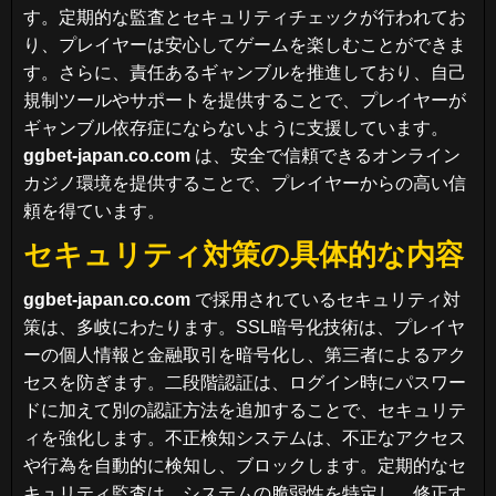
す。定期的な監査とセキュリティチェックが行われてお
り、プレイヤーは安心してゲームを楽しむことができま
す。さらに、責任あるギャンブルを推進しており、自己
規制ツールやサポートを提供することで、プレイヤーが
ギャンブル依存症にならないように支援しています。
ggbet-japan.co.com
は、安全で信頼できるオンライン
カジノ環境を提供することで、プレイヤーからの高い信
頼を得ています。
セキュリティ対策の具体的な内容
ggbet-japan.co.com
で採用されているセキュリティ対
策は、多岐にわたります。SSL暗号化技術は、プレイヤ
ーの個人情報と金融取引を暗号化し、第三者によるアク
セスを防ぎます。二段階認証は、ログイン時にパスワー
ドに加えて別の認証方法を追加することで、セキュリテ
ィを強化します。不正検知システムは、不正なアクセス
や行為を自動的に検知し、ブロックします。定期的なセ
キュリティ監査は、システムの脆弱性を特定し、修正す