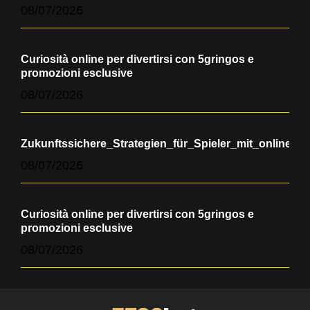
08/07/2026
Curiosità online per divertirsi con 5gringos e
promozioni esclusive
08/07/2026
Zukunftssichere_Strategien_für_Spieler_mit_online_
08/07/2026
Curiosità online per divertirsi con 5gringos e
promozioni esclusive
08/07/2026