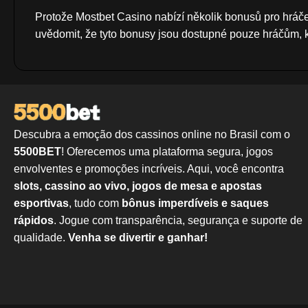
Protože Mostbet Casino nabízí několik bonusů pro hráče,
uvědomit, že tyto bonusy jsou dostupné pouze hráčům, kte
Descubra a emoção dos cassinos online no Brasil com o
5500BET
! Oferecemos uma plataforma segura, jogos
envolventes e promoções incríveis. Aqui, você encontra
slots, cassino ao vivo, jogos de mesa e apostas
esportivas
, tudo com
bônus imperdíveis e saques
rápidos
. Jogue com transparência, segurança e suporte de
qualidade.
Venha se divertir e ganhar!