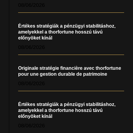
08/06/2026
Értékes stratégiák a pénzügyi stabilitáshoz,
amelyekkel a thorfortune hosszú távú
előnyöket kínál
08/06/2026
Originale stratégie financière avec thorfortune
pour une gestion durable de patrimoine
08/06/2026
Értékes stratégiák a pénzügyi stabilitáshoz,
amelyekkel a thorfortune hosszú távú
előnyöket kínál
08/06/2026