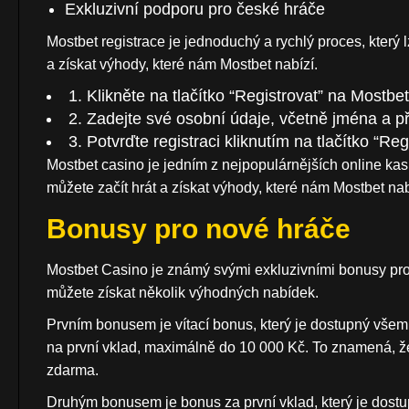
Exkluzivní podporu pro české hráče
Mostbet registrace je jednoduchý a rychlý proces, který l
a získat výhody, které nám Mostbet nabízí.
1. Klikněte na tlačítko “Registrovat” na Mostbe
2. Zadejte své osobní údaje, včetně jména a p
3. Potvrďte registraci kliknutím na tlačítko “Reg
Mostbet casino je jedním z nejpopulárnějších online kasí
můžete začít hrát a získat výhody, které nám Mostbet nab
Bonusy pro nové hráče
Mostbet Casino je známý svými exkluzivními bonusy pro
můžete získat několik výhodných nabídek.
Prvním bonusem je vítací bonus, který je dostupný vš
na první vklad, maximálně do 10 000 Kč. To znamená, že
zdarma.
Druhým bonusem je bonus za první vklad, který je dostup