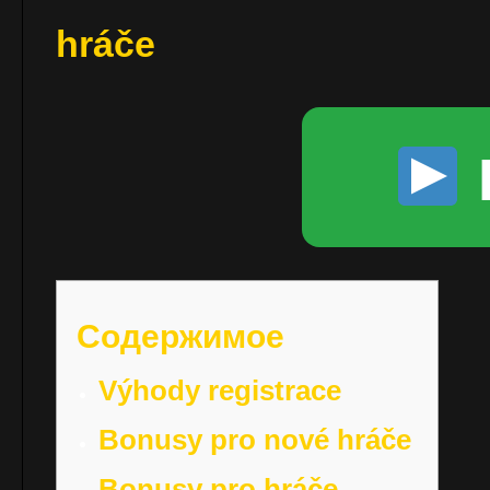
hráče
Содержимое
Výhody registrace
Bonusy pro nové hráče
Bonusy pro hráče