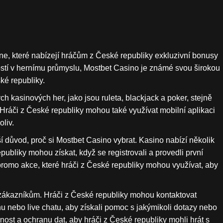
ne, které nabízejí hráčům z České republiky exkluzivní bonusy
ostí v hernímu průmyslu, Mostbet Casino je známé svou širokou
ké republiky.
ch kasinových her, jako jsou ruleta, blackjack a poker, stejně
. Hráči z České republiky mohou také využívat mobilní aplikaci
liv.
í důvod, proč si Mostbet Casino vybrat. Kasino nabízí několik
ubliky mohou získat, když se registrovali a provedli první
promo akce, které hráči z České republiky mohou využívat, aby
zákazníkům. Hráči z České republiky mohou kontaktovat
u nebo live chatu, aby získali pomoc s jakýmikoli dotazy nebo
ost a ochranu dat, aby hráči z České republiky mohli hrát s