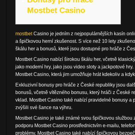
Mostbet Casino
mostbet
Casino je jedním z nejpopulárnějších kasín onli
a špičkovou herní zkušenost. S více než 10 lety zkušen
škálu her a bonusů, které jsou dostupné pro hráče z Čes
Mostbet Casino nabízí širokou škálu her, včetně klasický
jako moderní hry, jako jsou video sloty a jackpotové hry
Mostbet Casino, která jim umožňuje hrát kdekoliv a kdyko
Exkluzivní bonusy pro hráče z České republiky jsou dalš
bonusů, včetně vítězného bonusu, který hráči z České rep
vklad. Mostbet Casino také nabízí pravidelné bonusy a 
zvýšili své šance na výhru.
Mostbet Casino je také známé svou špičkovou službou 
podporu Mostbet Casino prostřednictvím e-mailu, telefon
problémy. Mostbet Casino také nabízí špičkovou bezpečn