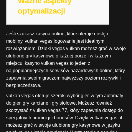
Ważne aspekty
optymalizacji
Jeśli szukasz kasyna online, które oferuje dostęp
mobilny, vulkan vegas logowanie jest idealnym
rozwiązaniem. Dzięki vegas vulkan możesz grać w swoje
ulubione gry kasynowe o każdej porze i w każdym
miejscu. kasyno vulkan vegas to jeden z
najpopularniejszych serwisów hazardowych online, który
zapewnia swoim graczom najwyższy poziom rozrywki i
bezpieczeństwa.
vulkan vegas oferuje szeroki wybór gier, w tym automaty
do gier, gry karciane i gry stołowe. Możesz również
skorzystać z vulkan vegas 77, który zapewnia dostęp do
specjalnych promocji i bonusów. Dzięki vulkan vegas pl
możesz grać w swoje ulubione gry kasynowe w języku