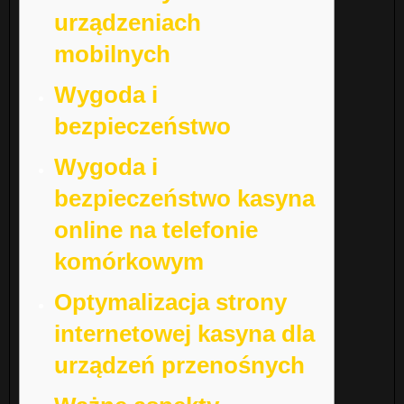
urządzeniach
mobilnych
Wygoda i
bezpieczeństwo
Wygoda i
bezpieczeństwo kasyna
online na telefonie
komórkowym
Optymalizacja strony
internetowej kasyna dla
urządzeń przenośnych