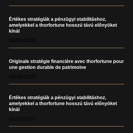
Értékes stratégiák a pénzügyi stabilitáshoz,
amelyekkel a thorfortune hosszú távú előnyöket
kínál
08/06/2026
Originale stratégie financière avec thorfortune pour
une gestion durable de patrimoine
08/06/2026
Értékes stratégiák a pénzügyi stabilitáshoz,
amelyekkel a thorfortune hosszú távú előnyöket
kínál
08/06/2026