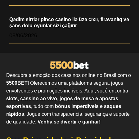
Qədim sirrlər pinco casino ilə üzə çıxır, firavanlıq və
şans dolu oyunlar sizi çağırır
08/06/2026
Descubra a emoção dos cassinos online no Brasil com o
5500BET
! Oferecemos uma plataforma segura, jogos
envolventes e promoções incríveis. Aqui, você encontra
slots, cassino ao vivo, jogos de mesa e apostas
esportivas
, tudo com
bônus imperdíveis e saques
rápidos
. Jogue com transparência, segurança e suporte
de qualidade.
Venha se divertir e ganhar!