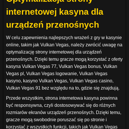
internetowej kasyna dla
urządzeń przenośnych
W celu zapewnienia najlepszych wrażeń z gry w kasynie
online, takim jak Vulkan Vegas, należy zwrócić uwagę na
optymalizację strony internetowej dla urządzeń
przenośnych. Dzięki temu gracze mogą korzystać z oferty
kasyna Vulkan Vegas 77, Vulkan Vegas bonus, Vulkan
Vegas pl, Vulkan Vegas logowanie, Vulkan Vegas
kasyno, kasyno Vulkan Vegas, Vulkan Vegas casino,
Vulkan Vegas 91 bez względu na to, gdzie się znajdują.
Przede wszystkim, strona internetowa kasyna powinna
być responsywna, czyli dostosowywać się do różnych
rozmiarów ekranów urządzeń przenośnych. Dzięki temu,
gracze mogą swobodnie poruszać się po stronie i
korzystać z wszystkich funkcji, takich jak Vulkan Vegas