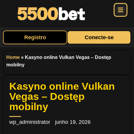
Registro
Conecte-se
Home
»
Kasyno online Vulkan Vegas – Dostęp
mobilny
Kasyno online Vulkan
Vegas – Dostęp
mobilny
wp_administrator
junho 19, 2026