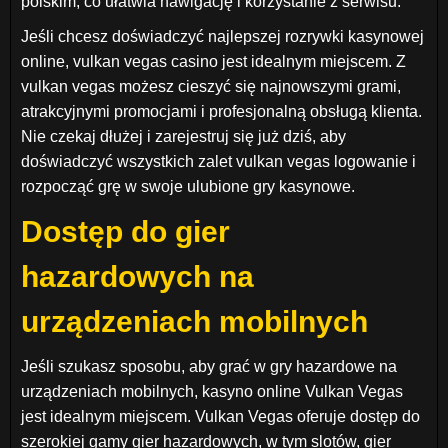
polskim, co ułatwia nawigację i korzystanie z serwisu.
Jeśli chcesz doświadczyć najlepszej rozrywki kasynowej
online, vulkan vegas casino jest idealnym miejscem. Z
vulkan vegas możesz cieszyć się najnowszymi grami,
atrakcyjnymi promocjami i profesjonalną obsługą klienta.
Nie czekaj dłużej i zarejestruj się już dziś, aby
doświadczyć wszystkich zalet vulkan vegas logowanie i
rozpocząć grę w swoje ulubione gry kasynowe.
Dostęp do gier
hazardowych na
urządzeniach mobilnych
Jeśli szukasz sposobu, aby grać w gry hazardowe na
urządzeniach mobilnych, kasyno online Vulkan Vegas
jest idealnym miejscem. Vulkan Vegas oferuje dostęp do
szerokiej gamy gier hazardowych, w tym slotów, gier