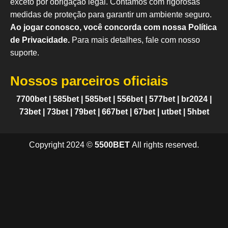
exceto por obrigação legal. Contamos com rigorosas
medidas de proteção para garantir um ambiente seguro.
Ao jogar conosco, você concorda com nossa Política
de Privacidade.
Para mais detalhes, fale com nosso
suporte.
Nossos parceiros oficiais
7700bet
|
585bet
|
585bet
|
556bet
|
577bet
|
br2024
|
73bet
|
73bet
|
79bet
|
667bet
|
67bet
|
utbet
|
5hbet
Copyright 2024 ©
5500BET
All rights reserved.