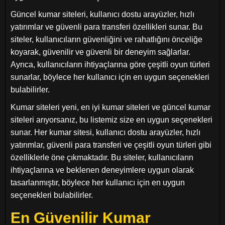
Güncel kumar siteleri, kullanıcı dostu arayüzler, hızlı
yatırımlar ve güvenli para transferi özellikleri sunar. Bu
siteler, kullanıcıların güvenliğini ve rahatlığını önceliğe
koyarak, güvenilir ve güvenli bir deneyim sağlarlar.
Ayrıca, kullanıcıların ihtiyaçlarına göre çeşitli oyun türleri
sunarlar, böylece her kullanıcı için en uygun seçenekleri
bulabilirler.
Kumar siteleri yeni, en iyi kumar siteleri ve güncel kumar
siteleri arıyorsanız, bu listemiz size en uygun seçenekleri
sunar. Her kumar sitesi, kullanıcı dostu arayüzler, hızlı
yatırımlar, güvenli para transferi ve çeşitli oyun türleri gibi
özelliklerle öne çıkmaktadır. Bu siteler, kullanıcıların
ihtiyaçlarına ve beklenen deneyimlere uygun olarak
tasarlanmıştır, böylece her kullanıcı için en uygun
seçenekleri bulabilirler.
En Güvenilir Kumar