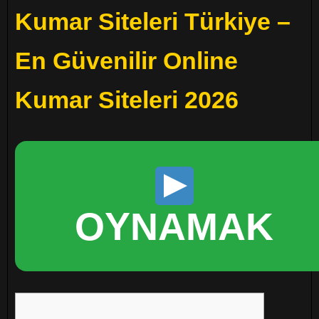
Kumar Siteleri Türkiye –
En Güvenilir Online
Kumar Siteleri 2026
OYNAMAK