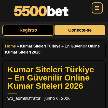
Registro
Conecte-se
Home
»
Kumar Siteleri Türkiye – En Güvenilir Online
Kumar Siteleri 2026
Kumar Siteleri Türkiye
– En Güvenilir Online
Kumar Siteleri 2026
wp_administrator
junho 6, 2026