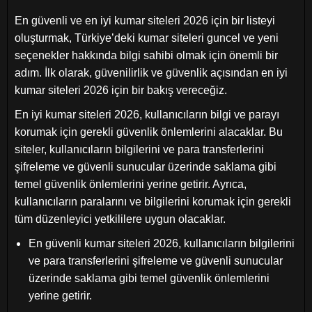
En güvenli ve en iyi kumar siteleri 2026 için bir listeyi
oluşturmak, Türkiye’deki kumar siteleri guncel ve yeni
seçenekler hakkında bilgi sahibi olmak için önemli bir
adım. İlk olarak, güvenilirlik ve güvenlik açısından en iyi
kumar siteleri 2026 için bir bakış vereceğiz.
En iyi kumar siteleri 2026, kullanıcıların bilgi ve parayı
korumak için gerekli güvenlik önlemlerini alacaklar. Bu
siteler, kullanıcıların bilgilerini ve para transferlerini
şifreleme ve güvenli sunucular üzerinde saklama gibi
temel güvenlik önlemlerini yerine getirir. Ayrıca,
kullanıcıların paralarını ve bilgilerini korumak için gerekli
tüm düzenleyici yetkililere uygun olacaklar.
En güvenli kumar siteleri 2026, kullanıcıların bilgilerini
ve para transferlerini şifreleme ve güvenli sunucular
üzerinde saklama gibi temel güvenlik önlemlerini
yerine getirir.