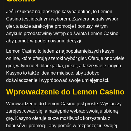
Jeśli szukasz najlepszego kasyna online, to Lemon
Casino jest idealnym wyborem. Zawiera bogaty wybór
gier, a także atrakcyjne promocje i bonusy. W tym
artykule przedstawimy wstęp do świata Lemon Casino,
aby pomoć w podejmowaniu decyzji.
Lemon Casino to jeden z najpopularniejszych kasyn
online, które oferują szeroki wybór gier. Oferuje ono wiele
gier, w tym rulet, blackjacka, poker, a także wiele innych.
Kasyno to także idealne miejsce, aby zdobyć
doświadczenie i wypróbować swoje umiejętności.
Wprowadzenie do Lemon Casino
Wprowadzenie do Lemon Casino jest proste. Wystarczy
zarejestrować się, a następnie wybrać swoją ulubioną
grę. Kasyno oferuje także możliwość korzystania z
bonusów i promocji, aby pomóc w rozpoczęciu swojej