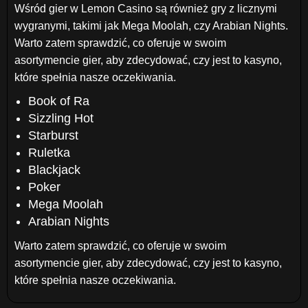
Wśród gier w Lemon Casino są również gry z licznymi
wygranymi, takimi jak Mega Moolah, czy Arabian Nights.
Warto zatem sprawdzić, co oferuje w swoim
asortymencie gier, aby zdecydować, czy jest to kasyno,
które spełnia nasze oczekiwania.
Book of Ra
Sizzling Hot
Starburst
Ruletka
Blackjack
Poker
Mega Moolah
Arabian Nights
Warto zatem sprawdzić, co oferuje w swoim
asortymencie gier, aby zdecydować, czy jest to kasyno,
które spełnia nasze oczekiwania.