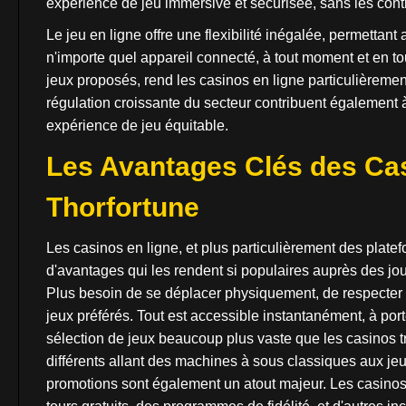
expérience de jeu immersive et sécurisée, sans les contr
Le jeu en ligne offre une flexibilité inégalée, permettant 
n'importe quel appareil connecté, à tout moment et en tou
jeux proposés, rend les casinos en ligne particulièrement
régulation croissante du secteur contribuent également à
expérience de jeu équitable.
Les Avantages Clés des Ca
Thorfortune
Les casinos en ligne, et plus particulièrement des plate
d'avantages qui les rendent si populaires auprès des jou
Plus besoin de se déplacer physiquement, de respecter d
jeux préférés. Tout est accessible instantanément, à por
sélection de jeux beaucoup plus vaste que les casinos tra
différents allant des machines à sous classiques aux jeu
promotions sont également un atout majeur. Les casinos