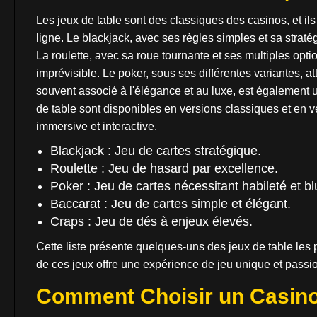
Les jeux de table sont des classiques des casinos, et 
ligne. Le blackjack, avec ses règles simples et sa straté
La roulette, avec sa roue tournante et ses multiples opti
imprévisible. Le poker, sous ses différentes variantes, att
souvent associé à l'élégance et au luxe, est également u
de table sont disponibles en versions classiques et en v
immersive et interactive.
Blackjack : Jeu de cartes stratégique.
Roulette : Jeu de hasard par excellence.
Poker : Jeu de cartes nécessitant habileté et blu
Baccarat : Jeu de cartes simple et élégant.
Craps : Jeu de dés à enjeux élevés.
Cette liste présente quelques-uns des jeux de table les
de ces jeux offre une expérience de jeu unique et passi
Comment Choisir un Casino 