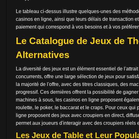
Le tableau ci-dessus illustre quelques-unes des méthod
casinos en ligne, ainsi que leurs délais de transaction et
paiement qui correspond à vos besoins et à vos préfére
Le Catalogue de Jeux de Th
Alternatives
La diversité des jeux est un élément essentiel de l'attra
concurrents, offre une large sélection de jeux pour sati
la majorité de l'offre, avec des titres classiques, des m
progressif. Ces dernières offrent la possibilité de ga
machines à sous, les casinos en ligne proposent égalemen
roulette, le poker, le baccarat et le craps. Pour ceux qu
ligne proposent des jeux avec croupiers en direct, diffus
permet aux joueurs d'interagir avec des croupiers réels et
Les Jeux de Table et Leur Popula