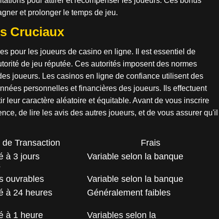
ncitations pour attirer et récompenser les joueurs. Ces bonus
ner et prolonger le temps de jeu.
ts Cruciaux
es pour les joueurs de casino en ligne. Il est essentiel de
torité de jeu réputée. Ces autorités imposent des normes
 des joueurs. Les casinos en ligne de confiance utilisent des
nées personnelles et financières des joueurs. Ils effectuent
r leur caractère aléatoire et équitable. Avant de vous inscrire
ence, de lire les avis des autres joueurs, et de vous assurer qu'il
 de Transaction
Frais
é à 3 jours
Variable selon la banque
s
rs ouvrables
Variable selon la banque
é à 24 heures
Généralement faibles
é à 1 heure
Variables selon la