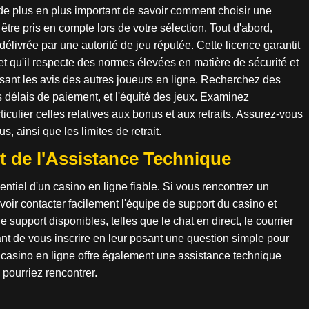
u de plus en plus important de savoir comment choisir une
 être pris en compte lors de votre sélection. Tout d'abord,
livrée par une autorité de jeu réputée. Cette licence garantit
et qu'il respecte des normes élevées en matière de sécurité et
lisant les avis des autres joueurs en ligne. Recherchez des
s délais de paiement, et l'équité des jeux. Examinez
iculier celles relatives aux bonus et aux retraits. Assurez-vous
 ainsi que les limites de retrait.
et de l'Assistance Technique
entiel d'un casino en ligne fiable. Si vous rencontrez un
ir contacter facilement l'équipe de support du casino et
e support disponibles, telles que le chat en direct, le courrier
vant de vous inscrire en leur posant une question simple pour
n casino en ligne offre également une assistance technique
pourriez rencontrer.