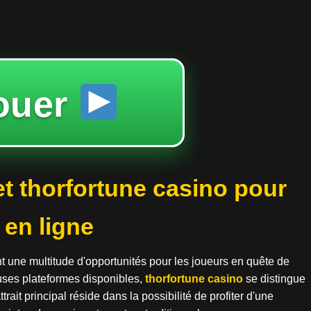
ouer
t thorfortune casino pour
 en ligne
nt une multitude d'opportunités pour les joueurs en quête de
uses plateformes disponibles,
thorfortune casino
se distingue
rait principal réside dans la possibilité de profiter d'une