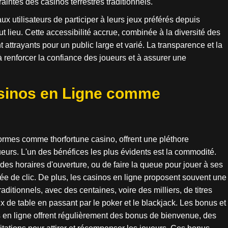
aintes des casinos terrestres traditionnels.
aux utilisateurs de participer à leurs jeux préférés depuis
t lieu. Cette accessibilité accrue, combinée à la diversité des
 attrayants pour un public large et varié. La transparence et la
 renforcer la confiance des joueurs et à assurer une
sinos en Ligne comme
formes comme thorfortune casino, offrent une pléthore
eurs. L'un des bénéfices les plus évidents est la commodité.
es horaires d'ouverture, ou de faire la queue pour jouer à ses
tée de clic. De plus, les casinos en ligne proposent souvent une
ditionnels, avec des centaines, voire des milliers, de titres
x de table en passant par le poker et le blackjack. Les bonus et
 en ligne offrent régulièrement des bonus de bienvenue, des