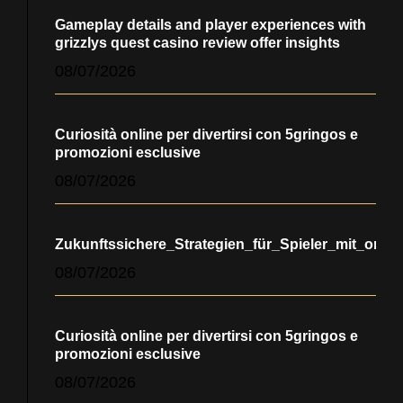
Gameplay details and player experiences with
grizzlys quest casino review offer insights
08/07/2026
Curiosità online per divertirsi con 5gringos e
promozioni esclusive
08/07/2026
Zukunftssichere_Strategien_für_Spieler_mit_onl
08/07/2026
Curiosità online per divertirsi con 5gringos e
promozioni esclusive
08/07/2026