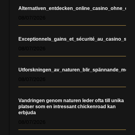
Alternativen_entdecken_online_casino_ohne_oas
08/07/2026
Exceptionnels_gains_et_sécurité_au_casino_suis
08/07/2026
Utforskningen_av_naturen_blir_spännande_med_
08/07/2026
Vandringen genom naturen leder ofta till unika
platser som en intressant chickenroad kan
erbjuda
08/07/2026