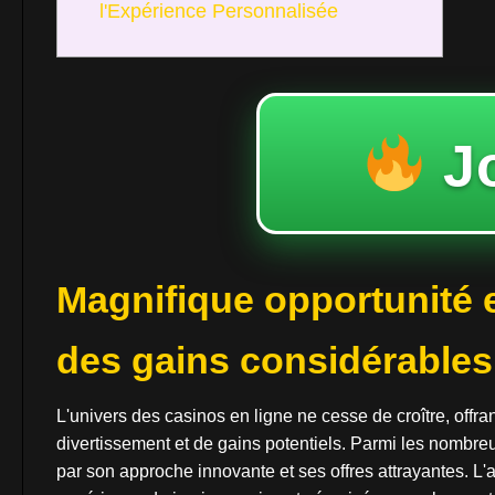
l'Expérience Personnalisée
J
Magnifique opportunité e
des gains considérables
L'univers des casinos en ligne ne cesse de croître, offra
divertissement et de gains potentiels. Parmi les nombre
par son approche innovante et ses offres attrayantes. L'att