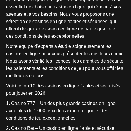
essentiel de choisir un casino en ligne qui répond à vos
attentes et à vos besoins. Nous vous proposons une
sélection de casinos en ligne fiables et sécurisés, qui
offrent des jeux de casino en ligne de haute qualité et
des conditions de jeu exceptionnelles.
Notre équipe d’experts a étudié soigneusement les
casinos en ligne pour vous présenter les meilleurs choix.
Nous avons vérifié les licences, les garanties de sécurité,
les paiements et les conditions de jeu pour vous offrir les
meilleures options.
Voici le top 10 des casinos en ligne fiables et sécurisés
pour jouer en 2026 :
1. Casino 777 – Un des plus grands casinos en ligne,
avec plus de 1 000 jeux de casino en ligne et des
conditions de jeu exceptionnelles.
2. Casino Bet – Un casino en ligne fiable et sécurisé,