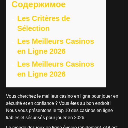
Содержимое
Les Critères de
Sélection
Les Meilleurs Casinos
en Ligne 2026
Les Meilleurs Casinos
en Ligne 2026
Vous cherchez le meilleur casino en ligne pour jouer en
sécurité et en confiance ? Vous êtes au bon endroit !
Nous vous présentons le top 10 des casinos en ligne
fiables et sécurisés pour jouer en 2026.
Le monde des jeux en ligne évolue rapidement, et il est