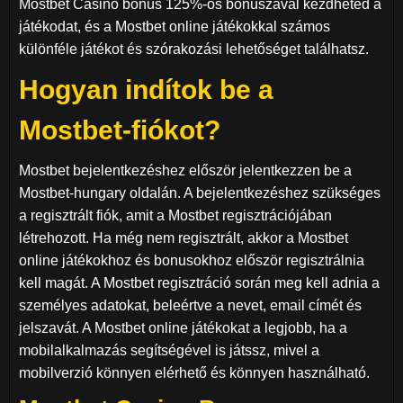
Mostbet Casino bonus 125%-os bónuszával kezdheted a
játékodat, és a Mostbet online játékokkal számos
különféle játékot és szórakozási lehetőséget találhatsz.
Hogyan indítok be a
Mostbet-fiókot?
Mostbet bejelentkezéshez először jelentkezzen be a
Mostbet-hungary oldalán. A bejelentkezéshez szükséges
a regisztrált fiók, amit a Mostbet regisztrációjában
létrehozott. Ha még nem regisztrált, akkor a Mostbet
online játékokhoz és bonusokhoz először regisztrálnia
kell magát. A Mostbet regisztráció során meg kell adnia a
személyes adatokat, beleértve a nevet, email címét és
jelszavát. A Mostbet online játékokat a legjobb, ha a
mobilalkalmazás segítségével is játssz, mivel a
mobilverzió könnyen elérhető és könnyen használható.