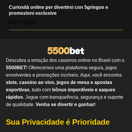
Curiosità online per divertirsi con 5gringos e
promozioni esclusive
08/07/2026
Descubra a emoção dos cassinos online no Brasil com o
5500BET
! Oferecemos uma plataforma segura, jogos
envolventes e promoções incríveis. Aqui, você encontra
slots, cassino ao vivo, jogos de mesa e apostas
esportivas
, tudo com
bônus imperdíveis e saques
rápidos
. Jogue com transparência, segurança e suporte
de qualidade.
Venha se divertir e ganhar!
Sua Privacidade é Prioridade