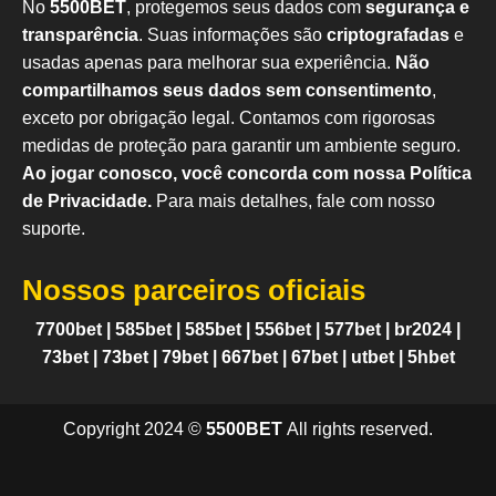
No
5500BET
, protegemos seus dados com
segurança e
transparência
. Suas informações são
criptografadas
e
usadas apenas para melhorar sua experiência.
Não
compartilhamos seus dados sem consentimento
,
exceto por obrigação legal. Contamos com rigorosas
medidas de proteção para garantir um ambiente seguro.
Ao jogar conosco, você concorda com nossa Política
de Privacidade.
Para mais detalhes, fale com nosso
suporte.
Nossos parceiros oficiais
7700bet
|
585bet
|
585bet
|
556bet
|
577bet
|
br2024
|
73bet
|
73bet
|
79bet
|
667bet
|
67bet
|
utbet
|
5hbet
Copyright 2024 ©
5500BET
All rights reserved.