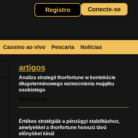
Conecte-se
Registro
Cassino ao vivo
Pescaria
Notícias
artigos
Analiza strategii thorfortune w kontekście
długoterminowego wzmocnienia majątku
osobistego
08/06/2026
Értékes stratégiák a pénzügyi stabilitáshoz,
amelyekkel a thorfortune hosszú távú
előnyöket kínál