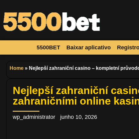
5500BET
Baixar aplicativo
Registr
Home
»
Nejlepší zahraniční casino – kompletní průvod
Nejlepší zahraniční casi
zahraničními online kasi
wp_administrator
junho 10, 2026