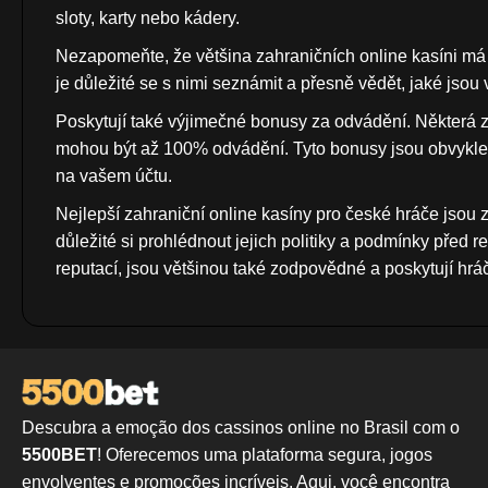
sloty, karty nebo kádery.
Nezapomeňte, že většina zahraničních online kasíni má
je důležité se s nimi seznámit a přesně vědět, jaké jsou
Poskytují také výjimečné bonusy za odvádění. Některá za
mohou být až 100% odvádění. Tyto bonusy jsou obvykle 
na vašem účtu.
Nejlepší zahraniční online kasíny pro české hráče jsou
důležité si prohlédnout jejich politiky a podmínky před r
reputací, jsou většinou také zodpovědné a poskytují h
Descubra a emoção dos cassinos online no Brasil com o
5500BET
! Oferecemos uma plataforma segura, jogos
envolventes e promoções incríveis. Aqui, você encontra