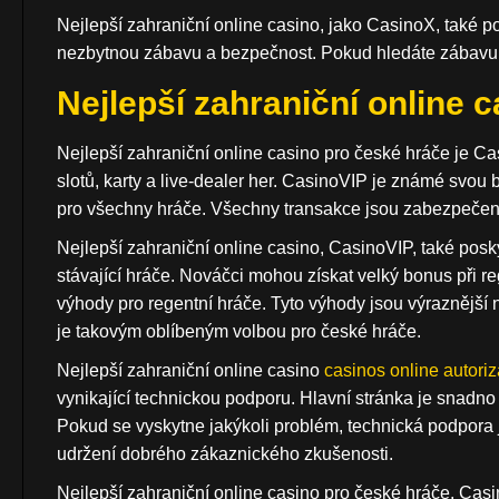
Nejlepší zahraniční online casino, jako CasinoX, také p
nezbytnou zábavu a bezpečnost. Pokud hledáte zábavu a
Nejlepší zahraniční online 
Nejlepší zahraniční online casino pro české hráče je Ca
slotů, karty a live-dealer her. CasinoVIP je známé svou 
pro všechny hráče. Všechny transakce jsou zabezpečené 
Nejlepší zahraniční online casino, CasinoVIP, také pos
stávající hráče. Nováčci mohou získat velký bonus při re
výhody pro regentní hráče. Tyto výhody jsou výraznější 
je takovým oblíbeným volbou pro české hráče.
Nejlepší zahraniční online casino
casinos online autori
vynikající technickou podporu. Hlavní stránka je snadno
Pokud se vyskytne jakýkoli problém, technická podpora je 
udržení dobrého zákaznického zkušenosti.
Nejlepší zahraniční online casino pro české hráče, Casi