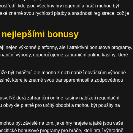
středí, kde jsou všechny hry regentní a hráči mohou být
také známé svou rychlostí platby a snadností registrace, což je
 nejlepšími bonusy
jí nejen výkonné platformy, ale i atraktivní bonusové programy.
inanční výhody, doporučujeme zahraniční online kasíny, které
ůže být zvláštní, ale mnoho z nich nabízí nováčkům výhodné
 kasíně, které je známé svou transparentností a zodpovědnou
usy. Některá zahraniční online kasíny nabízejí regentační
 obvykle platné pro určitý období a mohou být použity na
mohou být závislé na tom, jaké hry hrajete a jaké jsou vaše
pecifické bonusové programy pro hráče, kteří hrají výhradně