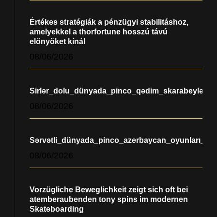
Értékes stratégiák a pénzügyi stabilitáshoz,
amelyekkel a thorfortune hosszú távú
előnyöket kínál
08/06/2026
Sirlər_dolu_dünyada_pinco_qədim_skarabeylər_və_
08/06/2026
Sərvətli_dünyada_pinco_azerbaycan_oyunları_ilə
08/06/2026
Vorzügliche Beweglichkeit zeigt sich oft bei
atemberaubenden tony spins im modernen
Skateboarding