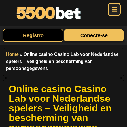
Registro
Conecte-se
Home
»
Online casino Casino Lab voor Nederlandse
spelers – Veiligheid en bescherming van
persoonsgegevens
Online casino Casino
Lab voor Nederlandse
spelers – Veiligheid en
bescherming van