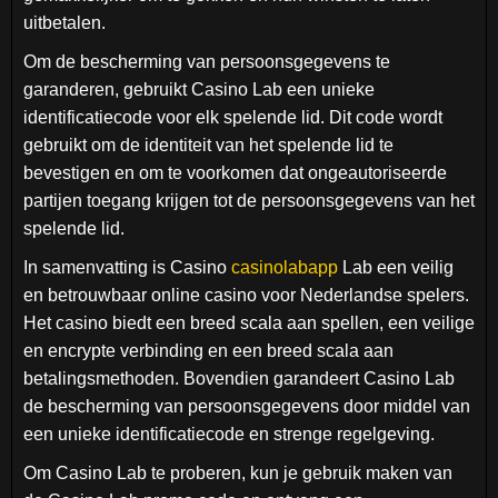
uitbetalen.
Om de bescherming van persoonsgegevens te
garanderen, gebruikt Casino Lab een unieke
identificatiecode voor elk spelende lid. Dit code wordt
gebruikt om de identiteit van het spelende lid te
bevestigen en om te voorkomen dat ongeautoriseerde
partijen toegang krijgen tot de persoonsgegevens van het
spelende lid.
In samenvatting is Casino
casinolabapp
Lab een veilig
en betrouwbaar online casino voor Nederlandse spelers.
Het casino biedt een breed scala aan spellen, een veilige
en encrypte verbinding en een breed scala aan
betalingsmethoden. Bovendien garandeert Casino Lab
de bescherming van persoonsgegevens door middel van
een unieke identificatiecode en strenge regelgeving.
Om Casino Lab te proberen, kun je gebruik maken van