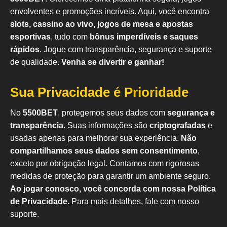
envolventes e promoções incríveis. Aqui, você encontra
slots, cassino ao vivo, jogos de mesa e apostas
esportivas
, tudo com
bônus imperdíveis e saques
rápidos
. Jogue com transparência, segurança e suporte
de qualidade.
Venha se divertir e ganhar!
Sua Privacidade é Prioridade
No
5500BET
, protegemos seus dados com
segurança e
transparência
. Suas informações são
criptografadas
e
usadas apenas para melhorar sua experiência.
Não
compartilhamos seus dados sem consentimento
,
exceto por obrigação legal. Contamos com rigorosas
medidas de proteção para garantir um ambiente seguro.
Ao jogar conosco, você concorda com nossa Política
de Privacidade.
Para mais detalhes, fale com nosso
suporte.