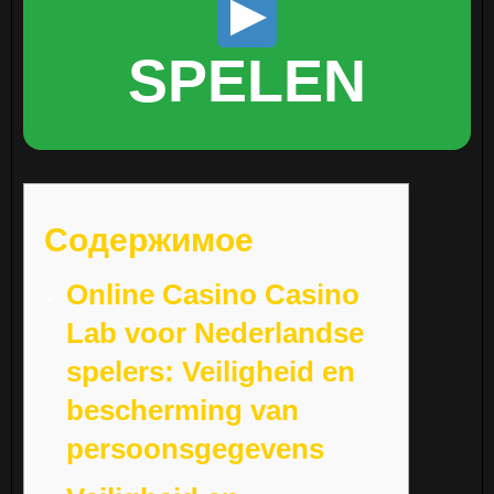
SPELEN
Содержимое
Online Casino Casino
Lab voor Nederlandse
spelers: Veiligheid en
bescherming van
persoonsgegevens