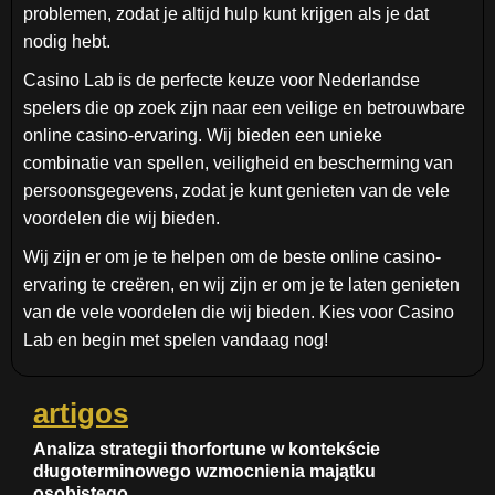
problemen, zodat je altijd hulp kunt krijgen als je dat
nodig hebt.
Casino Lab is de perfecte keuze voor Nederlandse
spelers die op zoek zijn naar een veilige en betrouwbare
online casino-ervaring. Wij bieden een unieke
combinatie van spellen, veiligheid en bescherming van
persoonsgegevens, zodat je kunt genieten van de vele
voordelen die wij bieden.
Wij zijn er om je te helpen om de beste online casino-
ervaring te creëren, en wij zijn er om je te laten genieten
van de vele voordelen die wij bieden. Kies voor Casino
Lab en begin met spelen vandaag nog!
artigos
Analiza strategii thorfortune w kontekście
długoterminowego wzmocnienia majątku
osobistego