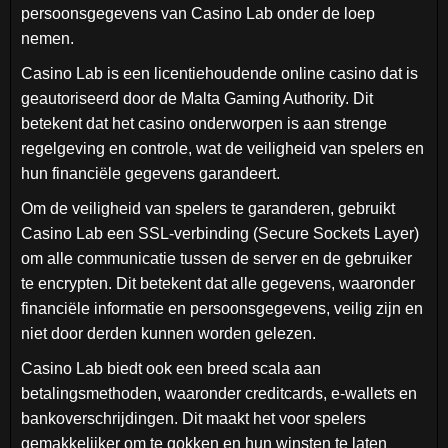
persoonsgegevens van Casino Lab onder de loep
nemen.
Casino Lab is een licentiehoudende online casino dat is
geautoriseerd door de Malta Gaming Authority. Dit
betekent dat het casino onderworpen is aan strenge
regelgeving en controle, wat de veiligheid van spelers en
hun financiële gegevens garandeert.
Om de veiligheid van spelers te garanderen, gebruikt
Casino Lab een SSL-verbinding (Secure Sockets Layer)
om alle communicatie tussen de server en de gebruiker
te encrypten. Dit betekent dat alle gegevens, waaronder
financiële informatie en persoonsgegevens, veilig zijn en
niet door derden kunnen worden gelezen.
Casino Lab biedt ook een breed scala aan
betalingsmethoden, waaronder creditcards, e-wallets en
bankoverschrijdingen. Dit maakt het voor spelers
gemakkelijker om te gokken en hun winsten te laten