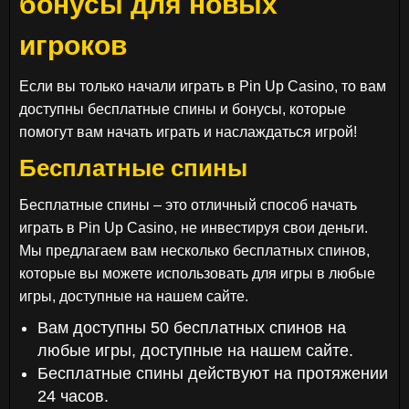
бонусы для новых
игроков
Если вы только начали играть в Pin Up Casino, то вам
доступны бесплатные спины и бонусы, которые
помогут вам начать играть и наслаждаться игрой!
Бесплатные спины
Бесплатные спины – это отличный способ начать
играть в Pin Up Casino, не инвестируя свои деньги.
Мы предлагаем вам несколько бесплатных спинов,
которые вы можете использовать для игры в любые
игры, доступные на нашем сайте.
Вам доступны 50 бесплатных спинов на
любые игры, доступные на нашем сайте.
Бесплатные спины действуют на протяжении
24 часов.