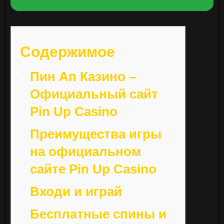
Содержимое
Пин Ап Казино –
Официальный сайт
Pin Up Casino
Преимущества игры
на официальном
сайте Pin Up Casino
Входи и играй
Бесплатные спины и