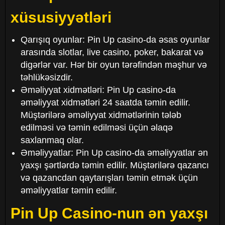
xüsusiyyətləri
Qarışıq oyunlar: Pin Up casino-da əsas oyunlar
arasında slotlar, live casino, poker, bakarat və
digərlər var. Hər bir oyun tərəfindən məşhur və
təhlükəsizdir.
Əməliyyat xidmətləri: Pin Up casino-da
əməliyyat xidmətləri 24 saatda təmin edilir.
Müştərilərə əməliyyat xidmətlərinin tələb
edilməsi və təmin edilməsi üçün əlaqə
saxlanmaq olar.
Əməliyyatlar: Pin Up casino-da əməliyyatlar ən
yaxşı şərtlərdə təmin edilir. Müştərilərə qazancı
və qazancdan qaytarışları təmin etmək üçün
əməliyyatlar təmin edilir.
Pin Up Casino-nun ən yaxşı