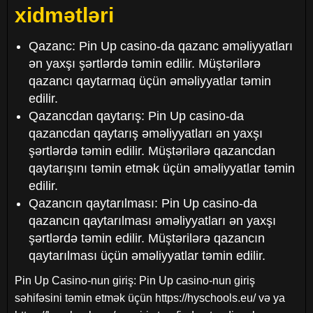
xidmətləri
Qazanc: Pin Up casino-da qazanc əməliyyatları
ən yaxşı şərtlərdə təmin edilir. Müştərilərə
qazancı qaytarmaq üçün əməliyyatlar təmin
edilir.
Qazancdan qaytarış: Pin Up casino-da
qazancdan qaytarış əməliyyatları ən yaxşı
şərtlərdə təmin edilir. Müştərilərə qazancdan
qaytarışını təmin etmək üçün əməliyyatlar təmin
edilir.
Qazancın qaytarılması: Pin Up casino-da
qazancın qaytarılması əməliyyatları ən yaxşı
şərtlərdə təmin edilir. Müştərilərə qazancın
qaytarılması üçün əməliyyatlar təmin edilir.
Pin Up Casino-nun giriş: Pin Up casino-nun giriş
səhifəsini təmin etmək üçün https://hyschools.eu/ və ya