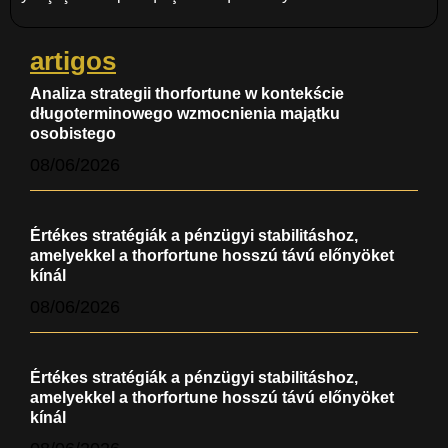
artigos
Analiza strategii thorfortune w kontekście
długoterminowego wzmocnienia majątku
osobistego
08/06/2026
Értékes stratégiák a pénzügyi stabilitáshoz,
amelyekkel a thorfortune hosszú távú előnyöket
kínál
08/06/2026
Értékes stratégiák a pénzügyi stabilitáshoz,
amelyekkel a thorfortune hosszú távú előnyöket
kínál