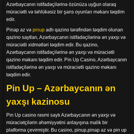
Azərbaycanın istifadəçilərinə özünüza uyğun olaraq
müraciətli və təhlükəsiz bir şans oyunları məkanı təqdim
edir.
Pinap az və
pinup
adlı qazino tərəfindən təqdim olunan
qazino saytları, Azərbaycanın istifadəçilərinə ən yaxşı və
müraciətli xidmətləri təqdim edir. Bu qazino,
Azərbaycanın istifadəçilərinə ən yaxşı və müraciətli
qazino məkanı təqdim edir. Pin Up Casino, Azərbaycanın
istifadəçilərinə ən yaxşı və müraciətli qazino məkanı
təqdim edir.
Pin Up – Azərbaycanın ən
yaxşı kazinosu
Pin Up casino rəsmi saytı Azərbaycanın ən yaxşı və
müraciətçilərin əhəmiyyətini anlayışına malik bir
platforma çevirmiştir. Bu casino, pinup,pinap az və pin up