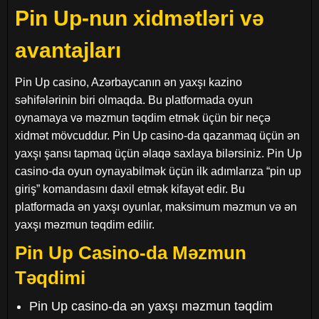
Pin Up-nun xidmətləri və
avantajları
Pin Up casino, Azərbaycanın ən yaxşı kazino
səhifələrinin biri olmaqda. Bu platformada oyun
oynamaya və məzmun təqdim etmək üçün bir neçə
xidmət mövcuddur. Pin Up casino-da qazanmaq üçün ən
yaxşı şansı tapmaq üçün əlaqə saxlaya bilərsiniz. Pin Up
casino-da oyun oynayabilmək üçün ilk adımlarıza “pin up
giriş” komandasını daxil etmək kifayət edir. Bu
platformada ən yaxşı oyunlar, maksimum məzmun və ən
yaxşı məzmun təqdim edilir.
Pin Up Casino-da Məzmun
Təqdimi
Pin Up casino-da ən yaxşı məzmun təqdim