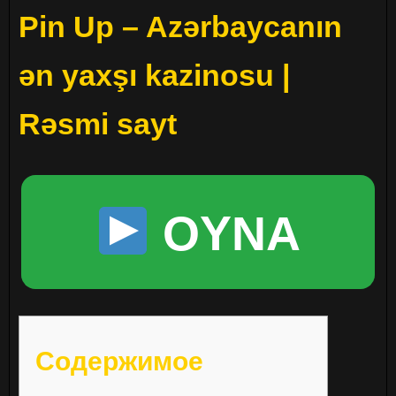
Pin Up – Azərbaycanın
ən yaxşı kazinosu |
Rəsmi sayt
OYNA
Содержимое