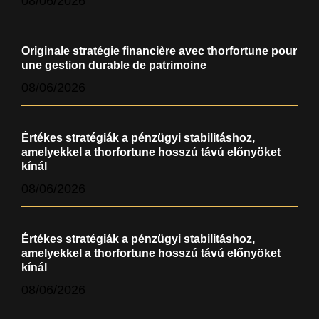
08/06/2026
Originale stratégie financière avec thorfortune pour
une gestion durable de patrimoine
08/06/2026
Értékes stratégiák a pénzügyi stabilitáshoz,
amelyekkel a thorfortune hosszú távú előnyöket
kínál
08/06/2026
Értékes stratégiák a pénzügyi stabilitáshoz,
amelyekkel a thorfortune hosszú távú előnyöket
kínál
08/06/2026