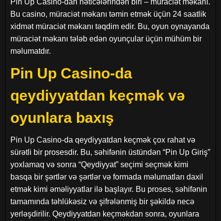
Pin Up Casino-dan nəticələrindən biri – müraciət məkanı.
Bu casino, müraciət məkanı təmin etmək üçün 24 saatlik
xidmət müraciət məkanı təqdim edir. Bu, oyun oynayanda
müraciət məkanı tələb edən oyunçular üçün mühüm bir
məlumatdır.
Pin Up Casino-da
qeydiyyatdan keçmək və
oyunlara baxış
Pin Up Casino-da qeydiyyatdan keçmək çox rahat və
sürətli bir prosesdir. Bu, səhifənin üstündən “Pin Up Giriş”
yoxlamaq və sonra “Qeydiyyat” seçimi seçmək kimi
basqa bir şərtlər və şərtlər və formada məlumatları daxil
etmək kimi əməliyyatlar ilə başlayır. Bu proses, səhifənin
tamamında təhlükəsiz və şifrələnmiş bir şəkildə necə
yerləşdirilir. Qeydiyyatdan keçməkdan sonra, oyunlara