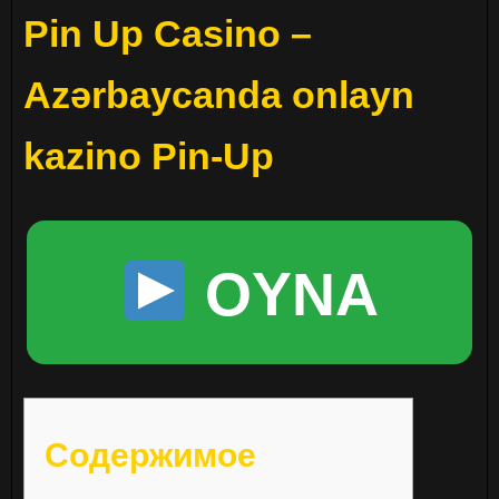
Pin Up Casino –
Azərbaycanda onlayn
kazino Pin-Up
OYNA
Содержимое