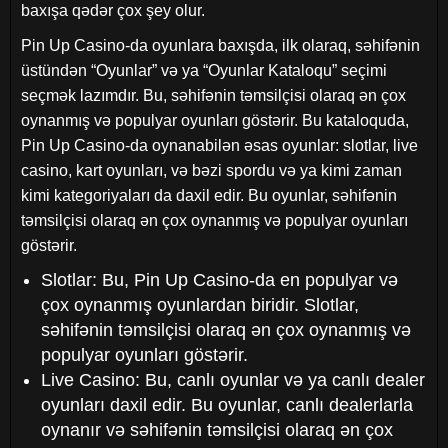
baxışa qədər çox şey olur.
Pin Up Casino-da oyunlara baxışda, ilk olaraq, səhifənin
üstündən “Oyunlar” və ya “Oyunlar Kataloqu” seçimi
seçmək lazımdır. Bu, səhifənin təmsilçisi olaraq ən çox
oynanmış və populyar oyunları göstərir. Bu kataloquda,
Pin Up Casino-da oynanabilən əsas oyunlar: slotlar, live
casino, kart oyunları, və bəzi spordu və ya kimi zaman
kimi kategoriyaları da daxil edir. Bu oyunlar, səhifənin
təmsilçisi olaraq ən çox oynanmış və populyar oyunları
göstərir.
Slotlar: Bu, Pin Up Casino-da en populyar və
çox oynanmış oyunlardan biridir. Slotlar,
səhifənin təmsilçisi olaraq ən çox oynanmış və
populyar oyunları göstərir.
Live Casino: Bu, canlı oyunlar və ya canlı dealer
oyunları daxil edir. Bu oyunlar, canlı dealerlarla
oynanır və səhifənin təmsilçisi olaraq ən çox