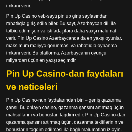
imkanı verir.
Pin Up Casino veb-saytı pin up giriş sayfasından
rahatlıqla giriş edilə bilər. Bu sayt, Azərbaycan dili ilə
tətbiq edilmişdir və istifadəçilərə daha yaxşı məlumat
verir. Pin Up Casino Azərbaycanda da ən yaxşı oyunlar,
maksimum maliyyə qorunması və rahatlıqla oynanma
imkanı verir. Bu platforma, Azərbaycanın oyunçu
milyardarı üçün ən yaxşı seçimdir.
Pin Up Casino-dan faydaları
və nəticələri
Pin Up Casino-nun faydalarından biri – geniş qazanma
şansı. Bu onlayn casino, qazanma şansını artırmaq üçün
məhsullarını və bonusları təqdim edir. Pin Up Casino-dan
qazanma şansını artırmaq üçün, qazanma təkliflərinin və
bonusların təqdim edilməsi ilə bağlı məlumatları izləyin.