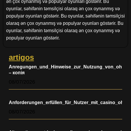
ən çox oynanmış və populyar oyunları göstərir. Bu
oyunlar, səhifənin təmsilçisi olaraq ən çox oynanmış və
populyar oyunları göstərir. Bu oyunlar, səhifənin təmsilçisi
olaraq ən çox oynanmış və populyar oyunları göstərir. Bu
oyunlar, səhifənin təmsilçisi olaraq ən çox oynanmış və
populyar oyunları göstərir.
artigos
Anregungen_und_Hinweise_zur_Nutzung_von_ohne_oa
– копія
08/07/2026
Anforderungen_erfüllen_für_Nutzer_mit_casino_ohne
08/07/2026