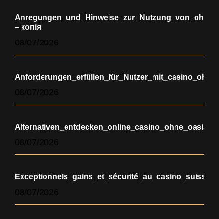
Anregungen_und_Hinweise_zur_Nutzung_von_ohne_oa
– копія
08/07/2026
Anforderungen_erfüllen_für_Nutzer_mit_casino_ohne
08/07/2026
Alternativen_entdecken_online_casino_ohne_oasis_
08/07/2026
Exceptionnels_gains_et_sécurité_au_casino_suisse_e
08/07/2026