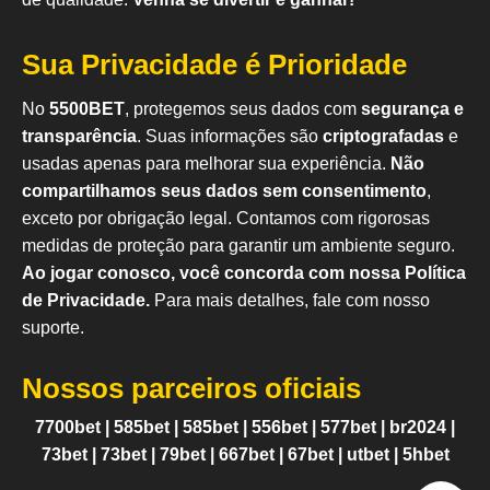
Sua Privacidade é Prioridade
No
5500BET
, protegemos seus dados com
segurança e
transparência
. Suas informações são
criptografadas
e
usadas apenas para melhorar sua experiência.
Não
compartilhamos seus dados sem consentimento
,
exceto por obrigação legal. Contamos com rigorosas
medidas de proteção para garantir um ambiente seguro.
Ao jogar conosco, você concorda com nossa Política
de Privacidade.
Para mais detalhes, fale com nosso
suporte.
Nossos parceiros oficiais
7700bet
|
585bet
|
585bet
|
556bet
|
577bet
|
br2024
|
73bet
|
73bet
|
79bet
|
667bet
|
67bet
|
utbet
|
5hbet