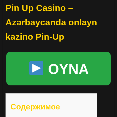
Pin Up Casino –
Azərbaycanda onlayn
kazino Pin-Up
OYNA
Содержимое