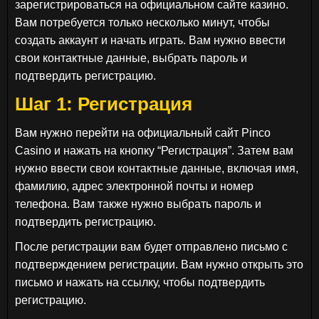
зарегистрироваться на официальном сайте казино.
Вам потребуется только несколько минут, чтобы
создать аккаунт и начать играть. Вам нужно ввести
свои контактные данные, выбрать пароль и
подтвердить регистрацию.
Шаг 1: Регистрация
Вам нужно перейти на официальный сайт Pinco
Casino и нажать на кнопку “Регистрация”. Затем вам
нужно ввести свои контактные данные, включая имя,
фамилию, адрес электронной почты и номер
телефона. Вам также нужно выбрать пароль и
подтвердить регистрацию.
После регистрации вам будет отправлено письмо с
подтверждением регистрации. Вам нужно открыть это
письмо и нажать на ссылку, чтобы подтвердить
регистрацию.