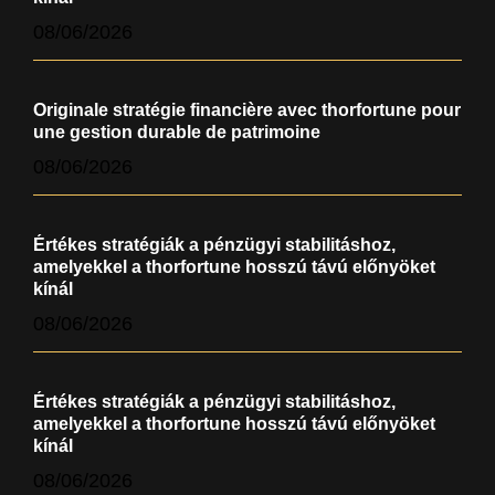
08/06/2026
Originale stratégie financière avec thorfortune pour
une gestion durable de patrimoine
08/06/2026
Értékes stratégiák a pénzügyi stabilitáshoz,
amelyekkel a thorfortune hosszú távú előnyöket
kínál
08/06/2026
Értékes stratégiák a pénzügyi stabilitáshoz,
amelyekkel a thorfortune hosszú távú előnyöket
kínál
08/06/2026