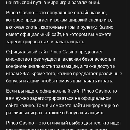
начать свой путь в мире игр и развлечений.
Pinco Casino – это популярное онлайн-казино,
которое предлагает игрокам широкий спектр игр,
включая слоты, карточные игры и рулетку. Казино
имеет официальный сайт, на котором вы можете
зарегистрироваться и начать играть.
Официальный сайт Pinco Casino предлагает
множество преимуществ, включая безопасность и
конфиденциальность транзакций, а также доступ к
играм 24/7. Кроме того, казино предлагает различные
бонусы и акции, чтобы помочь вам начать играть.
Если вы ищете официальный сайт Pinco Casino, то
вам нужно зарегистрироваться на официальном
сайте казино. Там вы сможете найти информацию о
различных играх, а также о бонусах и акциях.
Pinco Casino – это отличный выбор для тех, кто ищет