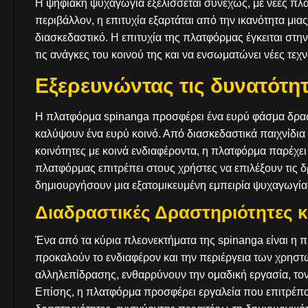
Η ψηφιακή ψυχαγωγία εξελίσσεται συνεχώς, με νέες πλατ
περιβάλλον, η επιτυχία εξαρτάται από την ικανότητα μια
διασκεδαστικό. Η επιτυχία της πλατφόρμας έγκειται στην
τις ανάγκες του κοινού της και να ενσωματώνει νέες τεχν
Εξερευνώντας τις δυνατότητ
Η πλατφόρμα spinanga προσφέρει ένα ευρύ φάσμα δρασ
καλύψουν ένα ευρύ κοινό. Από διασκεδαστικά παιχνίδια 
κοινότητες με κοινά ενδιαφέροντα, η πλατφόρμα παρέχει
πλατφόρμας επιτρέπει στους χρήστες να επιλέξουν τις 
δημιουργήσουν μια εξατομικευμένη εμπειρία ψυχαγωγία
Διαδραστικές Δραστηριότητες κ
Ένα από τα κύρια πλεονεκτήματα της spinanga είναι η
προκαλούν το ενδιαφέρον και την περιέργεια των χρηστώ
αλληλεπίδρασης, ενθαρρύνουν την ομαδική εργασία, τον
Επίσης, η πλατφόρμα προσφέρει εργαλεία που επιτρέπου