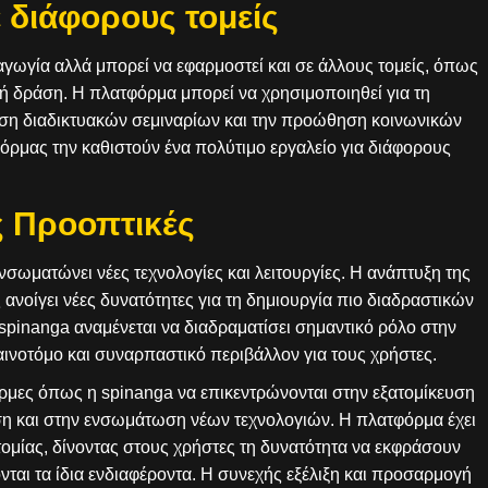
 διάφορους τομείς
γωγία αλλά μπορεί να εφαρμοστεί και σε άλλους τομείς, όπως
κή δράση. Η πλατφόρμα μπορεί να χρησιμοποιηθεί για τη
ση διαδικτυακών σεμιναρίων και την προώθηση κοινωνικών
όρμας την καθιστούν ένα πολύτιμο εργαλείο για διάφορους
ς Προοπτικές
νσωματώνει νέες τεχνολογίες και λειτουργίες. Η ανάπτυξη της
 ανοίγει νέες δυνατότητες για τη δημιουργία πιο διαδραστικών
pinanga αναμένεται να διαδραματίσει σημαντικό ρόλο στην
ινοτόμο και συναρπαστικό περιβάλλον για τους χρήστες.
ρμες όπως η spinanga να επικεντρώνονται στην εξατομίκευση
αση και στην ενσωμάτωση νέων τεχνολογιών. Η πλατφόρμα έχει
οτομίας, δίνοντας στους χρήστες τη δυνατότητα να εκφράσουν
νται τα ίδια ενδιαφέροντα. Η συνεχής εξέλιξη και προσαρμογή