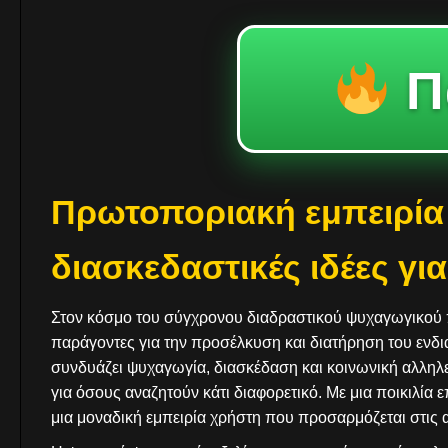
Π
Πρωτοποριακή εμπειρία 
διασκεδαστικές ιδέες για
Στον κόσμο του σύγχρονου διαδραστικού ψυχαγωγικού πε
παράγοντες για την προσέλκυση και διατήρηση του ενδι
συνδυάζει ψυχαγωγία, διασκέδαση και κοινωνική αλληλε
για όσους αναζητούν κάτι διαφορετικό. Με μια ποικιλία
μια μοναδική εμπειρία χρήστη που προσαρμόζεται στις α