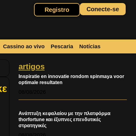
Conecte-se
Registro
Cassino ao vivo
Pescaria
Notícias
artigos
Inspiratie en innovatie rondom spinmaya voor
optimale resultaten
κε
08/08/2026
Ανάπτυξη κεφαλαίου με την πλατφόρμα
thorfortune και έξυπνες επενδυτικές
στρατηγικές
08/08/2026