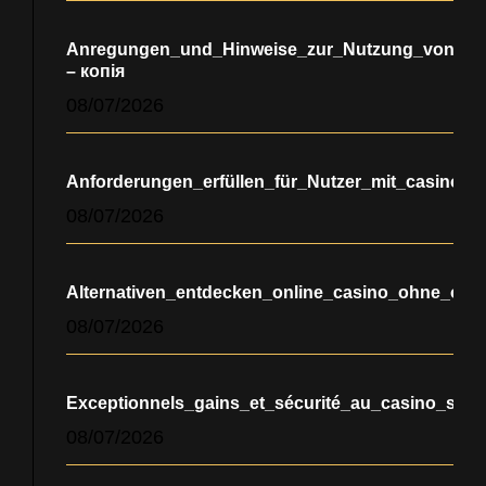
Anregungen_und_Hinweise_zur_Nutzung_von_ohn
– копія
08/07/2026
Anforderungen_erfüllen_für_Nutzer_mit_casino_
08/07/2026
Alternativen_entdecken_online_casino_ohne_oas
08/07/2026
Exceptionnels_gains_et_sécurité_au_casino_suis
08/07/2026