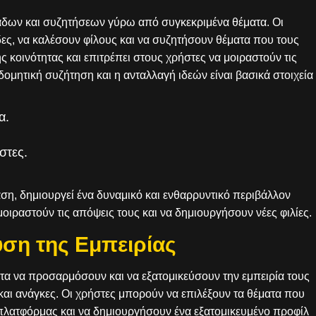
άδων και συζητήσεων γύρω από συγκεκριμένα θέματα. Οι
ες, να καλέσουν φίλους και να συζητήσουν θέματα που τους
ς κοινότητας και επιτρέπει στους χρήστες να μοιραστούν τις
ομητική συζήτηση και η ανταλλαγή ιδεών είναι βασικά στοιχεία
α.
στες.
ση, δημιουργεί ένα δυναμικό και ενθαρρυντικό περιβάλλον
οιραστούν τις απόψεις τους και να δημιουργήσουν νέες φιλίες.
ση της Εμπειρίας
τα να προσαρμόσουν και να εξατομικεύσουν την εμπειρία τους
 και ανάγκες. Οι χρήστες μπορούν να επιλέξουν τα θέματα που
 πλατφόρμας και να δημιουργήσουν ένα εξατομικευμένο προφίλ