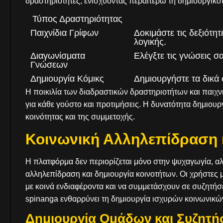
δραστηριότητες, ενισχύοντας περαιτέρω τη δημιουργικό
Τύπος Δραστηριότητας
Παιχνίδια Γρίφων
Δοκιμάστε τις δεξιότη
λογικής.
Διαγωνίσματα
Ελέγξτε τις γνώσεις σ
Γνώσεων
Δημιουργία Κόμικς
Δημιουργήστε τα δικά 
Η ποικιλία των διαδραστικών δραστηριοτήτων και παιχν
για κάθε γούστο και προτιμήσεις. Η δυνατότητα δημιου
κοινότητας και της συμμετοχής.
Κοινωνική Αλληλεπίδραση κ
Η πλατφόρμα δεν περιορίζεται μόνο στην ψυχαγωγία, αλ
αλληλεπίδραση και δημιουργία κοινοτήτων. Οι χρήστες
με κοινά ενδιαφέροντα και να συμμετάσχουν σε συζητήσε
spinanga ενθαρρύνει τη δημιουργία ισχυρών κοινωνικών
Δημιουργία Ομάδων και Συζητ