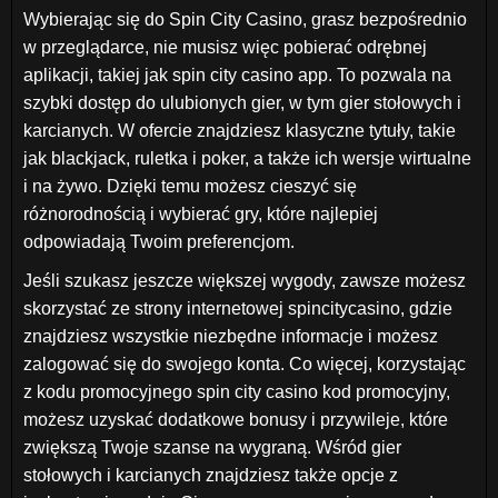
Wybierając się do Spin City Casino, grasz bezpośrednio
w przeglądarce, nie musisz więc pobierać odrębnej
aplikacji, takiej jak spin city casino app. To pozwala na
szybki dostęp do ulubionych gier, w tym gier stołowych i
karcianych. W ofercie znajdziesz klasyczne tytuły, takie
jak blackjack, ruletka i poker, a także ich wersje wirtualne
i na żywo. Dzięki temu możesz cieszyć się
różnorodnością i wybierać gry, które najlepiej
odpowiadają Twoim preferencjom.
Jeśli szukasz jeszcze większej wygody, zawsze możesz
skorzystać ze strony internetowej spincitycasino, gdzie
znajdziesz wszystkie niezbędne informacje i możesz
zalogować się do swojego konta. Co więcej, korzystając
z kodu promocyjnego spin city casino kod promocyjny,
możesz uzyskać dodatkowe bonusy i przywileje, które
zwiększą Twoje szanse na wygraną. Wśród gier
stołowych i karcianych znajdziesz także opcje z