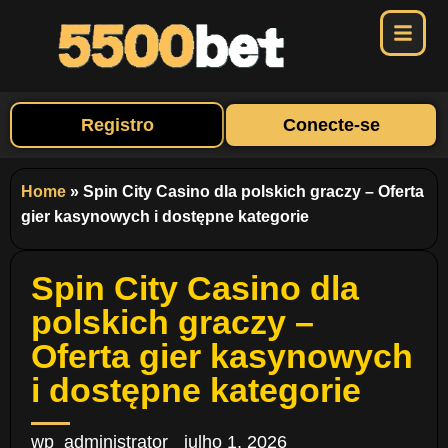
Registro
Conecte-se
Home
»
Spin City Casino dla polskich graczy – Oferta
gier kasynowych i dostępne kategorie
Spin City Casino dla
polskich graczy –
Oferta gier kasynowych
i dostępne kategorie
wp_administrator
julho 1, 2026