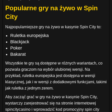
Popularne gry na żywo w Spin
City
Najpopularniejsze gry na żywo w kasynie Spin City to:
Ruletka europejska
Blackjack
Poker
Bakarat
Wszystkie te gry są dostępne w różnych wariantach, co
pozwala graczom na wybór ulubionej wersji. Na
przykład, ruletka europejska jest dostępna w wersji
klasycznej, jak i w wersji z dodatkowymi funkcjami, takimi
jak ruletka z jednym zerem.
Aby zacząć grać w gry na żywo w kasynie Spin City,
wystarczy zarejestrować się na stronie internetowej
spincitycasino i wprowadzić kod promocyjny spin city