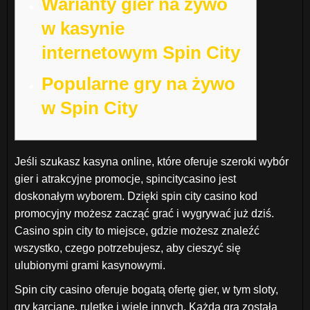
Warianty gier na żywo
w kasynie
internetowym Spin City
Popularne gry na żywo
w Spin City
Jeśli szukasz kasyna online, które oferuje szeroki wybór
gier i atrakcyjne promocje, spincitycasino jest
doskonałym wyborem. Dzięki spin city casino kod
promocyjny możesz zacząć grać i wygrywać już dziś.
Casino spin city to miejsce, gdzie możesz znaleźć
wszystko, czego potrzebujesz, aby cieszyć się
ulubionymi grami kasynowymi.
Spin city casino oferuje bogatą ofertę gier, w tym sloty,
gry karciane, ruletkę i wiele innych. Każda gra została