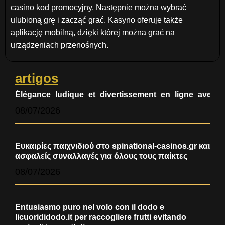
casino kod promocyjny. Następnie można wybrać
ulubioną grę i zacząć grać. Kasyno oferuje także
aplikację mobilną, dzięki której można grać na
urządzeniach przenośnych.
artigos
Élégance_ludique_et_divertissement_en_ligne_avec_
08/07/2026
Ευκαιρίες παιχνιδιού στο spinational-casinos.gr και
ασφαλείς συναλλαγές για όλους τους παίκτες
08/07/2026
Entusiasmo puro nel volo con il dodo e
licuorididodo.it per raccogliere frutti evitando