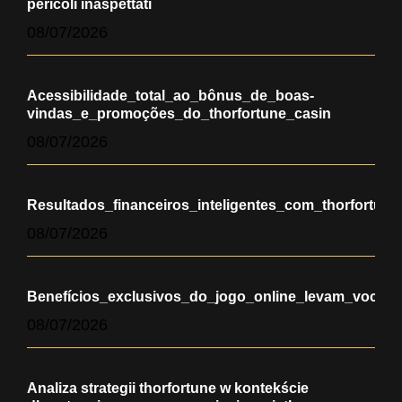
pericoli inaspettati
08/07/2026
Acessibilidade_total_ao_bônus_de_boas-
vindas_e_promoções_do_thorfortune_casin
08/07/2026
Resultados_financeiros_inteligentes_com_thorfortun
08/07/2026
Benefícios_exclusivos_do_jogo_online_levam_você_a
08/07/2026
Analiza strategii thorfortune w kontekście