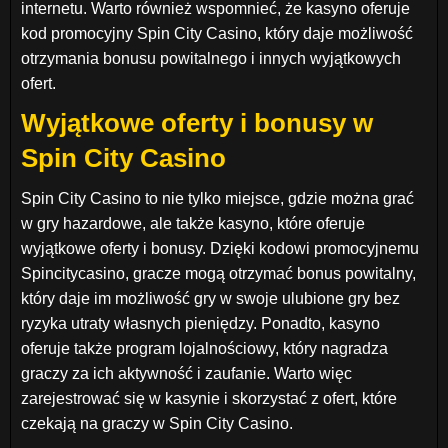
internetu. Warto również wspomnieć, że kasyno oferuje
kod promocyjny Spin City Casino, który daje możliwość
otrzymania bonusu powitalnego i innych wyjątkowych
ofert.
Wyjątkowe oferty i bonusy w
Spin City Casino
Spin City Casino to nie tylko miejsce, gdzie można grać
w gry hazardowe, ale także kasyno, które oferuje
wyjątkowe oferty i bonusy. Dzięki kodowi promocyjnemu
Spincitycasino, gracze mogą otrzymać bonus powitalny,
który daje im możliwość gry w swoje ulubione gry bez
ryzyka utraty własnych pieniędzy. Ponadto, kasyno
oferuje także program lojalnościowy, który nagradza
graczy za ich aktywność i zaufanie. Warto więc
zarejestrować się w kasynie i skorzystać z ofert, które
czekają na graczy w Spin City Casino.