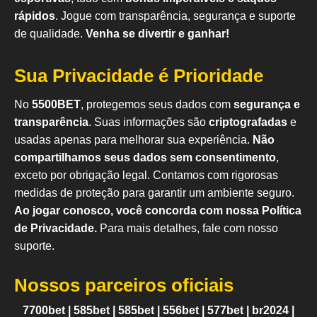
rápidos
. Jogue com transparência, segurança e suporte
de qualidade.
Venha se divertir e ganhar!
Sua Privacidade é Prioridade
No
5500BET
, protegemos seus dados com
segurança e
transparência
. Suas informações são
criptografadas
e
usadas apenas para melhorar sua experiência.
Não
compartilhamos seus dados sem consentimento
,
exceto por obrigação legal. Contamos com rigorosas
medidas de proteção para garantir um ambiente seguro.
Ao jogar conosco, você concorda com nossa Política
de Privacidade.
Para mais detalhes, fale com nosso
suporte.
Nossos parceiros oficiais
7700bet
|
585bet
|
585bet
|
556bet
|
577bet
|
br2024
|