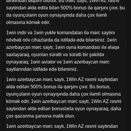
tərəfindən təqdim olunur. Bu mərc saytı, 1Win AZ rəsmi
saytından əldə edilə bilən 500% bonus ilə qarşını çıxır, bu
da oyunçuların oyun oynayışında daha çox iləmli
olmasına kömək edir.
1win indir və 1win yukle komandaları ilə mərc saytını
növbəti növ cihazlarda da istifadə edə bilərsiniz. 1win
azerbaycan mərc saytı, 1win oyna komandası ilə əlaqə
saxlayaraq, oyunları sürətli və sürətli bir şəkildə
oynayaraq, 1win aviator və 1win azerbaycan mərc
saytlarından istifadə edə bilərsiniz.
1win azerbaycan mərc saytı, 1Win AZ rəsmi saytından
əldə edilən 500% bonus ilə qarşını çıxır. Bu bonus,
oyunçuların oyun oynayışında daha çox iləmli olmasına
kömək edir. 1win azerbaycan mərc saytı, 1Win AZ rəsmi
saytından əldə edilən bonuslarla oyun oynayaraq, daha
çox qazanma şansına malik olun.
1win azerbaycan mərc saytı, 1Win AZ rəsmi saytından