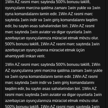
1Win AZ rəsmi mərc saytında 500% bonusu təklifi,
oyunçuların mərcinə qatılma zamanı 1win yukle və 1win
oyna komandalarını təmin edir. 1Win AZ rəsmi mərc
saytında 1win indir və 1win giriş komandalarını təqdim
edir, bu saytın əsas sahələrindən biri. 1Win AZ rəsmi
mərc saytında 1win aviator və digər oyunlarla 1win
azerbaycan oyunçularınıza müraciət etmək mövzu olur.
500% bonusu təklifi, 1Win AZ rəsmi mərc saytında 1win
azerbaycan oyunçularına müraciət etmək üçün
əhəmiyyətli imkan verir.
1Win AZ rəsmi mərc saytında 500% bonusu təklifi, 1Win
AZ oyunçularına yeni mərcinə qatılma zamanı 1win yukle
və 1win oyna komandalarını təmin edir. 1Win AZ rəsmi
mərc saytında 1win indir və 1win giriş komandalarını
təqdim edir, bu saytın əsas sahələrindən biri. 1Win AZ
rəsmi mərc saytında 1win aviator və digər oyunlarla 1win
azerbaycan oyunçularınıza müraciət etmək mövzu olur.
500% bonusu təklifi, 1Win AZ rəsmi mərc saytında 1win