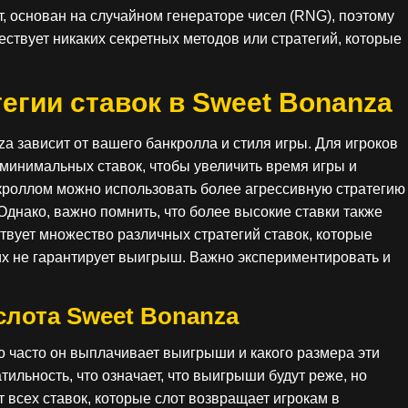
т, основан на случайном генераторе чисел (RNG), поэтому
ствует никаких секретных методов или стратегий, которые
егии ставок в Sweet Bonanza
a зависит от вашего банкролла и стиля игры. Для игроков
минимальных ставок, чтобы увеличить время игры и
кроллом можно использовать более агрессивную стратегию
днако, важно помнить, что более высокие ставки также
вует множество различных стратегий ставок, которые
них не гарантирует выигрыш. Важно экспериментировать и
слота Sweet Bonanza
ко часто он выплачивает выигрыши и какого размера эти
ильность, что означает, что выигрыши будут реже, но
от всех ставок, которые слот возвращает игрокам в