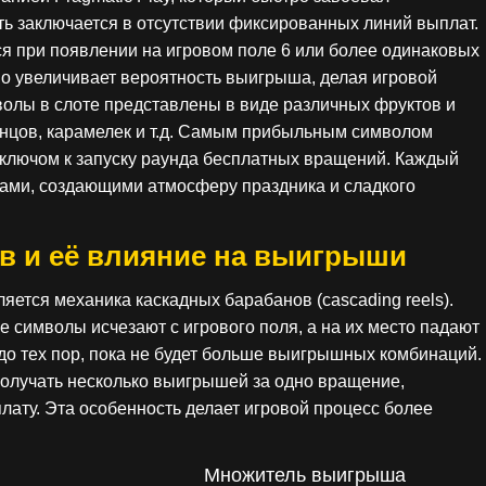
ть заключается в отсутствии фиксированных линий выплат.
 при появлении на игровом поле 6 или более одинаковых
о увеличивает вероятность выигрыша, делая игровой
лы в слоте представлены в виде различных фруктов и
денцов, карамелек и т.д. Самым прибыльным символом
 ключом к запуску раунда бесплатных вращений. Каждый
ами, создающими атмосферу праздника и сладкого
в и её влияние на выигрыши
ется механика каскадных барабанов (cascading reels).
символы исчезают с игрового поля, а на их место падают
до тех пор, пока не будет больше выигрышных комбинаций.
получать несколько выигрышей за одно вращение,
лату. Эта особенность делает игровой процесс более
Множитель выигрыша