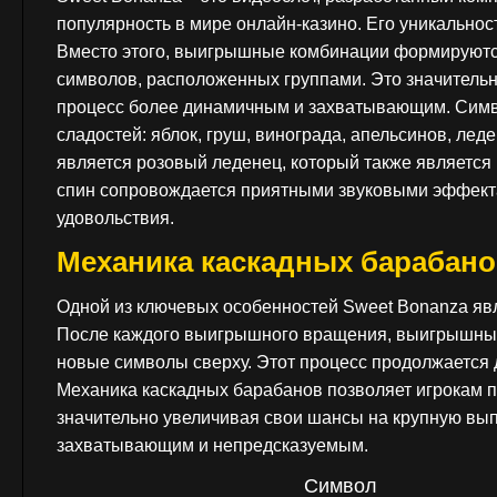
популярность в мире онлайн-казино. Его уникальнос
Вместо этого, выигрышные комбинации формируются
символов, расположенных группами. Это значительн
процесс более динамичным и захватывающим. Симво
сладостей: яблок, груш, винограда, апельсинов, ле
является розовый леденец, который также является
спин сопровождается приятными звуковыми эффект
удовольствия.
Механика каскадных барабано
Одной из ключевых особенностей Sweet Bonanza явля
После каждого выигрышного вращения, выигрышные 
новые символы сверху. Этот процесс продолжается 
Механика каскадных барабанов позволяет игрокам 
значительно увеличивая свои шансы на крупную вып
захватывающим и непредсказуемым.
Символ