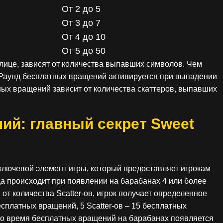
От 2 до 5
От 3 до 7
От 4 до 10
От 5 до 50
ице, зависят от количества выпавших символов. Чем
Раунд бесплатных вращений активируется при выпадении
ных вращений зависит от количества скаттеров, выпавших
ий: главный секрет Sweet
ключевой элемент игры, который предоставляет игрокам
а происходит при появлении на барабанах 4 или более
 от количества Scatter-ов, игрок получает определенное
есплатных вращений, 5 Scatter-ов – 15 бесплатных
 Во время бесплатных вращений на барабанах появляется