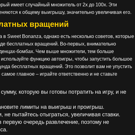
рый имеет случайный множитель от 2x до 100x. Эти
еняются к общему выигрышу, значительно увеличивая его.
платных вращений
в Sweet Bonanza, однако есть несколько советов, которые
нде бесплатных вращений. Во-первых, внимательно
еденцах-бомбах. Чем выше множители, тем больше
 используйте функцию автоигры, чтобы запустить большое
унда бесплатных вращений. Это позволит вам не упустить
самое главное – играйте ответственно и не ставьте
умму, которую вы готовы потратить на игру, и не
ановите лимиты на выигрыш и проигрыш.
, не пытайтесь отыграться, увеличивая ставки.
в первую очередь развлечение, поэтому не
са.