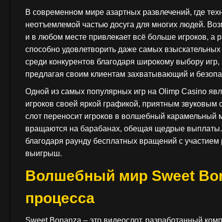
В современном мире азартных развлечений, где тех
неотъемлемой частью досуга для многих людей. Во
и в любом месте привлекает всё больше игроков, а 
способно удовлетворить даже самых взыскательных
среди конкурентов благодаря широкому выбору игр,
предлагая своим клиентам захватывающий и безопа
Одной из самых популярных игр на Olimp Casino явл
игроков своей яркой графикой, приятным звуковым
слот переносит игроков в волшебный карамельный м
вращаются на барабанах, обещая щедрые выплаты.
благодаря раунду бесплатных вращений с участием 
выигрыш.
Волшебный мир Sweet Bon
процесса
Sweet Bonanza – это видеослот, разработанный комп