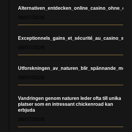
Alternativen_entdecken_online_casino_ohne_oas
08/07/2026
Exceptionnels_gains_et_sécurité_au_casino_suis
08/07/2026
Utforskningen_av_naturen_blir_spännande_med_
08/07/2026
Vandringen genom naturen leder ofta till unika
platser som en intressant chickenroad kan
erbjuda
08/07/2026