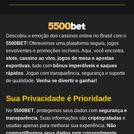
Descubra a emoção dos cassinos online no Brasil com o
5500BET
! Oferecemos uma plataforma segura, jogos
envolventes e promoções incríveis. Aqui, você encontra
slots, cassino ao vivo, jogos de mesa e apostas
esportivas
, tudo com
bônus imperdíveis e saques
rápidos
. Jogue com transparência, segurança e suporte
de qualidade.
Venha se divertir e ganhar!
Sua Privacidade é Prioridade
No
5500BET
, protegemos seus dados com
segurança e
transparência
. Suas informações são
criptografadas
e
usadas apenas para melhorar sua experiência.
Não
compartilhamos seus dados sem consentimento
,