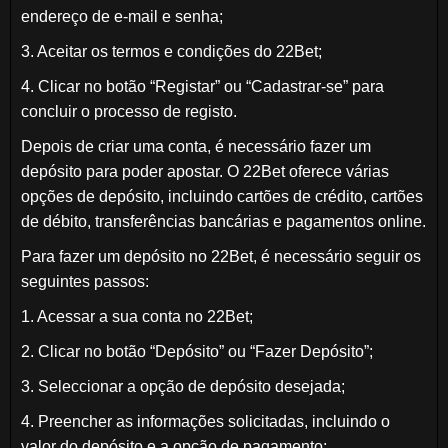
endereço de e-mail e senha;
3. Aceitar os termos e condições do 22Bet;
4. Clicar no botão “Registar” ou “Cadastrar-se” para
concluir o processo de registo.
Depois de criar uma conta, é necessário fazer um
depósito para poder apostar. O 22Bet oferece várias
opções de depósito, incluindo cartões de crédito, cartões
de débito, transferências bancárias e pagamentos online.
Para fazer um depósito no 22Bet, é necessário seguir os
seguintes passos:
1. Acessar a sua conta no 22Bet;
2. Clicar no botão “Depósito” ou “Fazer Depósito”;
3. Seleccionar a opção de depósito desejada;
4. Preencher as informações solicitadas, incluindo o
valor do depósito e a opção de pagamento;