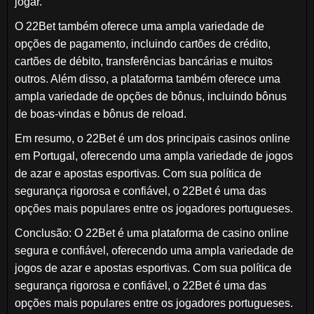
jogar.
O 22Bet também oferece uma ampla variedade de
opções de pagamento, incluindo cartões de crédito,
cartões de débito, transferências bancárias e muitos
outros. Além disso, a plataforma também oferece uma
ampla variedade de opções de bônus, incluindo bônus
de boas-vindas e bônus de reload.
Em resumo, o 22Bet é um dos principais casinos online
em Portugal, oferecendo uma ampla variedade de jogos
de azar e apostas esportivas. Com sua política de
segurança rigorosa e confiável, o 22Bet é uma das
opções mais populares entre os jogadores portugueses.
Conclusão: O 22Bet é uma plataforma de casino online
segura e confiável, oferecendo uma ampla variedade de
jogos de azar e apostas esportivas. Com sua política de
segurança rigorosa e confiável, o 22Bet é uma das
opções mais populares entre os jogadores portugueses.