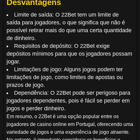
Desvantagens
Limite de saída: O 22Bet tem um limite de
saída para jogadores, o que significa que não é
possível retirar mais do que uma certa quantidade
de dinheiro.
Requisitos de depósito: O 22Bet exige
depósitos mínimos para que os jogadores possam
jogar.
Limitações de jogo: Alguns jogos podem ter
limitações de jogo, como limites de apostas ou
prazos de jogo.
Dependência: O 22Bet pode ser perigoso para
jogadores dependentes, pois é fácil se perder em
jogos e perder dinheiro.
Em resumo, o 22Bet é uma opção popular entre os
jogadores de casino online em Portugal, oferecendo uma
variedade de jogos e uma experiência de jogo atraente.
No entanto, é importante considerar os benefícios e