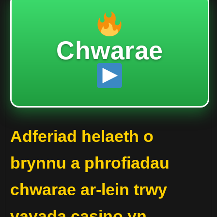
Chwarae
Adferiad helaeth o
brynnu a phrofiadau
chwarae ar-lein trwy
vavada casino yn