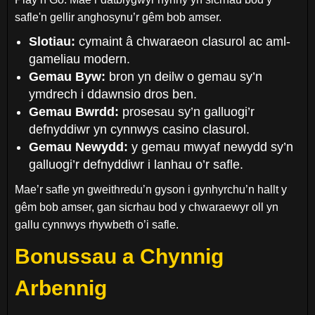
safle'n gellir anghosynu’r gêm bob amser.
Slotiau:
cymaint â chwaraeon clasurol ac aml-
gameliau modern.
Gemau Byw:
bron yn deilw o gemau sy’n
ymdrech i ddawnsio dros ben.
Gemau Bwrdd:
prosesau sy’n galluogi’r
defnyddiwr yn cynnwys casino clasurol.
Gemau Newydd:
y gemau mwyaf newydd sy’n
galluogi’r defnyddiwr i lanhau o’r safle.
Mae’r safle yn gweithredu’n gyson i gynhyrchu’n hallt y
gêm bob amser, gan sicrhau bod y chwaraewyr oll yn
gallu cynnwys rhywbeth o’i safle.
Bonussau a Chynnig
Arbennig