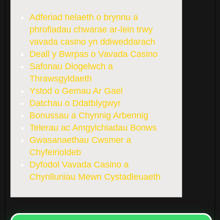
Adferiad helaeth o brynnu a
phrofiadau chwarae ar-lein trwy
vavada casino yn ddiweddarach
Deall y Bwrpas o Vavada Casino
Safonau Diogelwch a
Thrawsgyldaeth
Ystod o Gemau Ar Gael
Datchau o Ddatblygwyr
Bonussau a Chynnig Arbennig
Telerau ac Amgylchiadau Bonws
Gwasanaethau Cwsmer a
Chyfeirioldeb
Dyfodol Vavada Casino a
Chynlluniau Mewn Cystadleuaeth