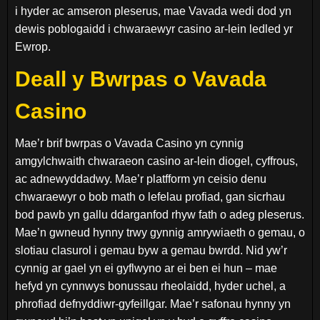
i hyder ac amseron pleserus, mae Vavada wedi dod yn
dewis poblogaidd i chwaraewyr casino ar-lein ledled yr
Ewrop.
Deall y Bwrpas o Vavada
Casino
Mae’r brif bwrpas o Vavada Casino yn cynnig
amgylchwaith chwaraeon casino ar-lein diogel, cyffrous,
ac adnewyddadwy. Mae’r platfform yn ceisio denu
chwaraewyr o bob math o lefelau profiad, gan sicrhau
bod pawb yn gallu ddarganfod rhyw fath o adeg pleserus.
Mae’n gwneud hynny trwy gynnig amrywiaeth o gemau, o
slotiau clasurol i gemau byw a gemau bwrdd. Nid yw’r
cynnig ar gael yn ei gyflwyno ar ei ben ei hun – mae
hefyd yn cynnwys bonussau rheolaidd, hyder uchel, a
phrofiad defnyddiwr-gyfeillgar. Mae’r safonau hynny yn