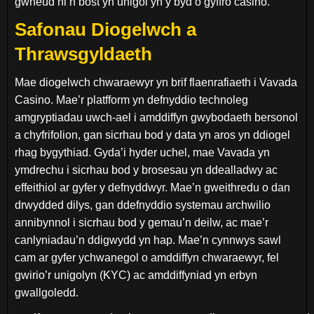
gwneud hi’n bost yn unigol yn y byd o gyffro casino.
Safonau Diogelwch a
Thrawsgyldaeth
Mae diogelwch chwaraewyr yn brif flaenrafiaeth i Vavada
Casino. Mae’r platfform yn defnyddio technoleg
amgryptiadau uwch-ael i amddiffyn gwybodaeth bersonol
a chyfrifolion, gan sicrhau bod y data yn aros yn ddiogel
rhag bygythiad. Gyda’i hyder uchel, mae Vavada yn
ymdrechu i sicrhau bod y brosesau yn ddealladwy ac
effeithiol ar gyfer y defnyddwyr. Mae’n gweithredu o dan
drwydded dilys, gan ddefnyddio systemau archwilio
annibynnol i sicrhau bod y gemau’n deilw, ac mae’r
canlyniadau’n ddigwydd yn hap. Mae’n cynnwys sawl
cam ar gyfer ychwanegol o amddiffyn chwaraewyr, fel
gwirio’r unigolyn (KYC) ac amddiffyniad yn erbyn
gwallgoledd.