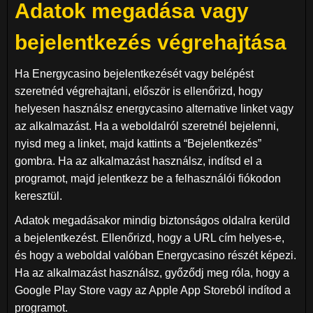
Adatok megadása vagy
bejelentkezés végrehajtása
Ha Energycasino bejelentkezését vagy belépést
szeretnéd végrehajtani, először is ellenőrizd, hogy
helyesen használsz energycasino alternative linket vagy
az alkalmazást. Ha a weboldalról szeretnél bejelenni,
nyisd meg a linket, majd kattints a “Bejelentkezés”
gombra. Ha az alkalmazást használsz, indítsd el a
programot, majd jelentkezz be a felhasználói fiókodon
keresztül.
Adatok megadásakor mindig biztonságos oldalra kerüld
a bejelentkezést. Ellenőrizd, hogy a URL cím helyes-e,
és hogy a weboldal valóban Energycasino részét képezi.
Ha az alkalmazást használsz, győződj meg róla, hogy a
Google Play Store vagy az Apple App Storeból indítod a
programot.