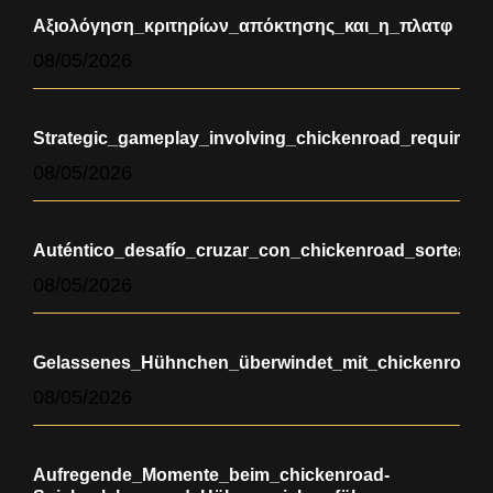
Αξιολόγηση_κριτηρίων_απόκτησης_και_η_πλατφ
08/05/2026
Strategic_gameplay_involving_chickenroad_requires_
08/05/2026
Auténtico_desafío_cruzar_con_chickenroad_sortea
08/05/2026
Gelassenes_Hühnchen_überwindet_mit_chickenroad_
08/05/2026
Aufregende_Momente_beim_chickenroad-