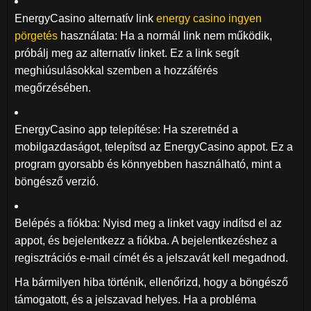
EnergyCasino alternatív link
energy casino ingyen
pörgetés
használata: Ha a normál link nem működik,
próbálj meg az alternatív linket. Ez a link segít
meghiúsulásokkal szemben a hozzáférés
megőrzésében.
EnergyCasino app telepítése: Ha szeretnéd a
mobilgazdaságot, telepítsd az EnergyCasino appot. Ez a
program gyorsabb és könnyebben használható, mint a
böngésző verzió.
Belépés a fiókba: Nyisd meg a linket vagy indítsd el az
appot, és bejelentkezz a fiókba. A bejelentkezéshez a
regisztrációs e-mail címét és a jelszavát kell megadnod.
Ha bármilyen hiba történik, ellenőrizd, hogy a böngésző
támogatott, és a jelszavad helyes. Ha a probléma