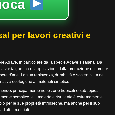
ioca
sal per lavori creativi e
ere
Agave
, in particolare dalla specie
Agave sisalana
. Da
una vasta gamma di applicazioni, dalla produzione di corde e
opere d'arte. La sua resistenza, durabilità e sostenibilità ne
ative ecologiche ai materiali sintetici.
mondo, principalmente nelle zone tropicali e subtropicali. Il
vamente semplice, e il materiale risultante è estremamente
 solo per le sue proprietà intrinseche, ma anche per il suo
d altri materiali.