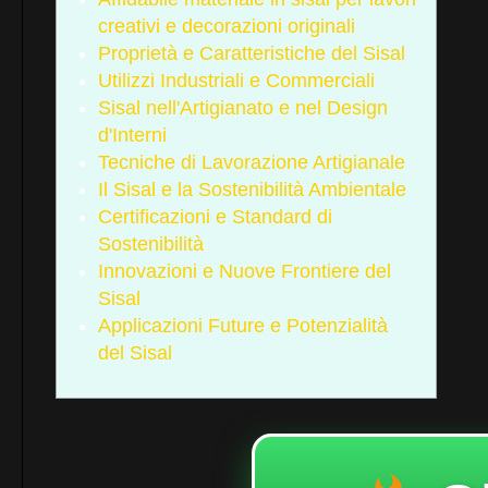
creativi e decorazioni originali
Proprietà e Caratteristiche del Sisal
Utilizzi Industriali e Commerciali
Sisal nell'Artigianato e nel Design
d'Interni
Tecniche di Lavorazione Artigianale
Il Sisal e la Sostenibilità Ambientale
Certificazioni e Standard di
Sostenibilità
Innovazioni e Nuove Frontiere del
Sisal
Applicazioni Future e Potenzialità
del Sisal