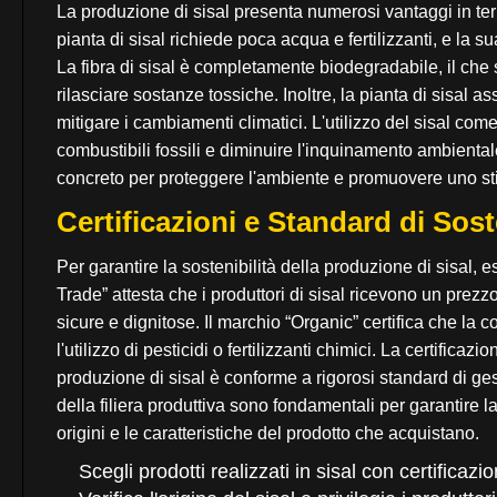
La produzione di sisal presenta numerosi vantaggi in termi
pianta di sisal richiede poca acqua e fertilizzanti, e la s
La fibra di sisal è completamente biodegradabile, il ch
rilasciare sostanze tossiche. Inoltre, la pianta di sisal 
mitigare i cambiamenti climatici. L'utilizzo del sisal come
combustibili fossili e diminuire l'inquinamento ambientale.
concreto per proteggere l'ambiente e promuovere uno stile
Certificazioni e Standard di Sost
Per garantire la sostenibilità della produzione di sisal, esi
Trade” attesta che i produttori di sisal ricevono un prezz
sicure e dignitose. Il marchio “Organic” certifica che la 
l'utilizzo di pesticidi o fertilizzanti chimici. La certifi
produzione di sisal è conforme a rigorosi standard di gest
della filiera produttiva sono fondamentali per garantire la
origini e le caratteristiche del prodotto che acquistano.
Scegli prodotti realizzati in sisal con certificazion