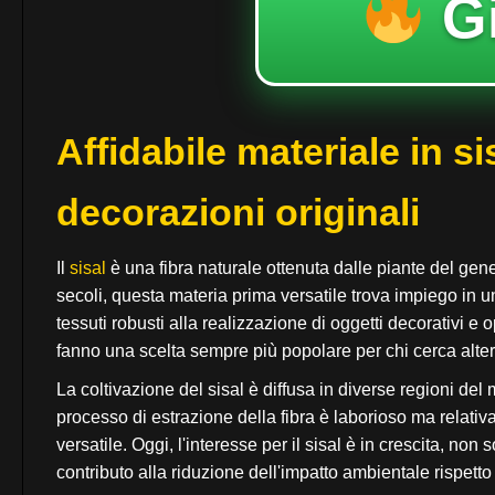
G
Affidabile materiale in si
decorazioni originali
Il
sisal
è una fibra naturale ottenuta dalle piante del gen
secoli, questa materia prima versatile trova impiego in 
tessuti robusti alla realizzazione di oggetti decorativi e 
fanno una scelta sempre più popolare per chi cerca altern
La coltivazione del sisal è diffusa in diverse regioni del 
processo di estrazione della fibra è laborioso ma relati
versatile. Oggi, l'interesse per il sisal è in crescita, non
contributo alla riduzione dell'impatto ambientale rispetto a