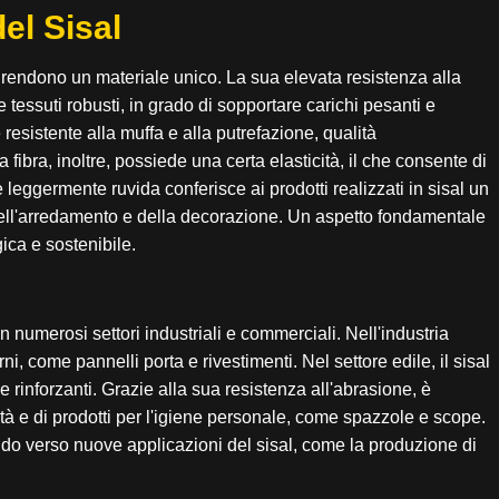
el Sisal
 lo rendono un materiale unico. La sua elevata resistenza alla
e tessuti robusti, in grado di sopportare carichi pesanti e
 resistente alla muffa e alla putrefazione, qualità
fibra, inoltre, possiede una certa elasticità, il che consente di
ie leggermente ruvida conferisce ai prodotti realizzati in sisal un
 dell'arredamento e della decorazione. Un aspetto fondamentale
ica e sostenibile.
 in numerosi settori industriali e commerciali. Nell'industria
ni, come pannelli porta e rivestimenti. Nel settore edile, il sisal
e rinforzanti. Grazie alla sua resistenza all'abrasione, è
lità e di prodotti per l'igiene personale, come spazzole e scope.
do verso nuove applicazioni del sisal, come la produzione di