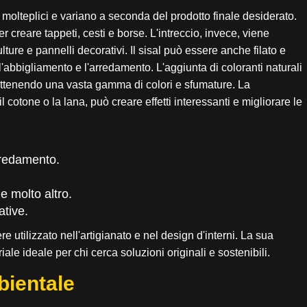
o molteplici e variano a seconda del prodotto finale desiderato.
r creare tappeti, cesti e borse. L'intreccio, invece, viene
ure e pannelli decorativi. Il sisal può essere anche filato e
r l'abbigliamento e l'arredamento. L'aggiunta di coloranti naturali
, ottenendo una vasta gamma di colori e sfumature. La
l cotone o la lana, può creare effetti interessanti e migliorare le
arredamento.
e molto altro.
ative.
 utilizzato nell'artigianato e nel design d'interni. La sua
ale ideale per chi cerca soluzioni originali e sostenibili.
mbientale