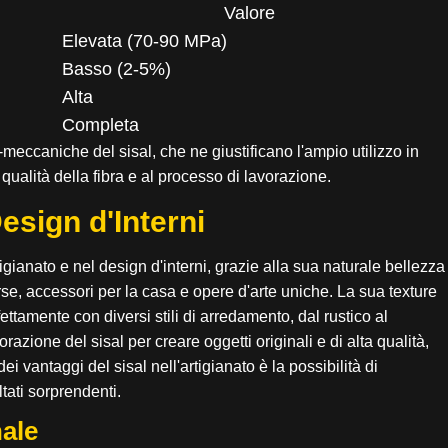
Valore
Elevata (70-90 MPa)
Basso (2-5%)
Alta
Completa
co-meccaniche del sisal, che ne giustificano l'ampio utilizzo in
 qualità della fibra e al processo di lavorazione.
Design d'Interni
tigianato e nel design d'interni, grazie alla sua naturale bellezza
borse, accessori per la casa e opere d'arte uniche. La sua texture
ettamente con diversi stili di arredamento, dal rustico al
razione del sisal per creare oggetti originali e di alta qualità,
i vantaggi del sisal nell'artigianato è la possibilità di
tati sorprendenti.
nale