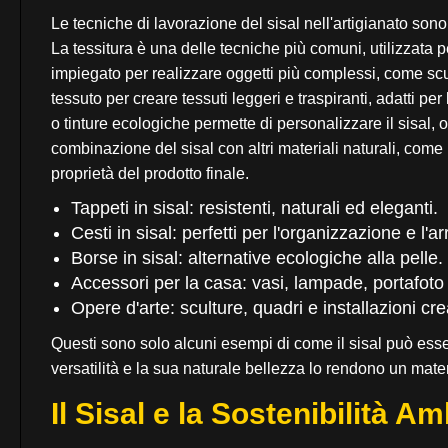
Le tecniche di lavorazione del sisal nell'artigianato son
La tessitura è una delle tecniche più comuni, utilizzata pe
impiegato per realizzare oggetti più complessi, come scult
tessuto per creare tessuti leggeri e traspiranti, adatti pe
o tinture ecologiche permette di personalizzare il sisal
combinazione del sisal con altri materiali naturali, come i
proprietà del prodotto finale.
Tappeti in sisal: resistenti, naturali ed eleganti.
Cesti in sisal: perfetti per l'organizzazione e l'
Borse in sisal: alternative ecologiche alla pelle.
Accessori per la casa: vasi, lampade, portafoto 
Opere d'arte: sculture, quadri e installazioni cre
Questi sono solo alcuni esempi di come il sisal può essere
versatilità e la sua naturale bellezza lo rendono un materi
Il Sisal e la Sostenibilità A