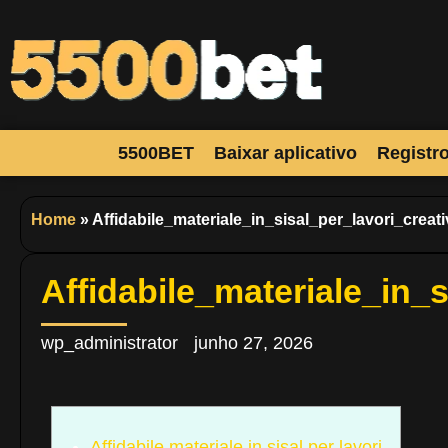
5500BET
Baixar aplicativo
Registr
Home
»
Affidabile_materiale_in_sisal_per_lavori_creati
Affidabile_materiale_in_s
wp_administrator
junho 27, 2026
Affidabile materiale in sisal per lavori