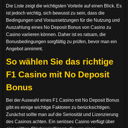
Die Liste zeigt die wichtigsten Vorteile auf einen Blick. Es
ist jedoch wichtig, sich bewusst zu sein, dass die
Bedingungen und Voraussetzungen für die Nutzung und
Auszahlung eines No Deposit Bonus von Casino zu
Casino variieren können. Daher ist es ratsam, die
Bonusbedingungen sorgfältig zu prüfen, bevor man ein
Angebot annimmt.
So wählen Sie das richtige
F1 Casino mit No Deposit
Bonus
Bei der Auswahl eines F1 Casino mit No Deposit Bonus
gibt es einige wichtige Faktoren zu berücksichtigen.
Zunächst sollte man auf die Seriosität und Lizenzierung
des Casinos achten. Ein seriöses Casino verfügt über