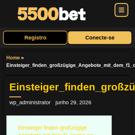
Registro
Conecte-se
Home
»
Einsteiger_finden_großzügige_Angebote_mit_dem_f1_
Einsteiger_finden_groß
wp_administrator
junho 29, 2026
Einsteiger finden großzügige