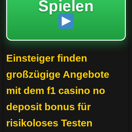
Spielen
Einsteiger finden
großzügige Angebote
mit dem f1 casino no
deposit bonus für
risikoloses Testen