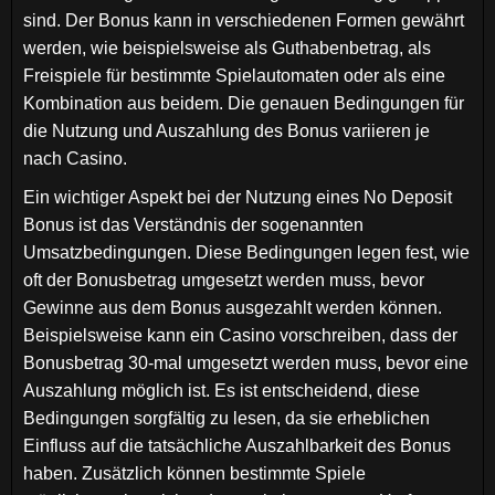
sind. Der Bonus kann in verschiedenen Formen gewährt
werden, wie beispielsweise als Guthabenbetrag, als
Freispiele für bestimmte Spielautomaten oder als eine
Kombination aus beidem. Die genauen Bedingungen für
die Nutzung und Auszahlung des Bonus variieren je
nach Casino.
Ein wichtiger Aspekt bei der Nutzung eines No Deposit
Bonus ist das Verständnis der sogenannten
Umsatzbedingungen. Diese Bedingungen legen fest, wie
oft der Bonusbetrag umgesetzt werden muss, bevor
Gewinne aus dem Bonus ausgezahlt werden können.
Beispielsweise kann ein Casino vorschreiben, dass der
Bonusbetrag 30-mal umgesetzt werden muss, bevor eine
Auszahlung möglich ist. Es ist entscheidend, diese
Bedingungen sorgfältig zu lesen, da sie erheblichen
Einfluss auf die tatsächliche Auszahlbarkeit des Bonus
haben. Zusätzlich können bestimmte Spiele