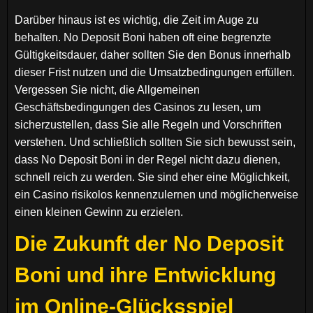
Darüber hinaus ist es wichtig, die Zeit im Auge zu
behalten. No Deposit Boni haben oft eine begrenzte
Gültigkeitsdauer, daher sollten Sie den Bonus innerhalb
dieser Frist nutzen und die Umsatzbedingungen erfüllen.
Vergessen Sie nicht, die Allgemeinen
Geschäftsbedingungen des Casinos zu lesen, um
sicherzustellen, dass Sie alle Regeln und Vorschriften
verstehen. Und schließlich sollten Sie sich bewusst sein,
dass No Deposit Boni in der Regel nicht dazu dienen,
schnell reich zu werden. Sie sind eher eine Möglichkeit,
ein Casino risikolos kennenzulernen und möglicherweise
einen kleinen Gewinn zu erzielen.
Die Zukunft der No Deposit
Boni und ihre Entwicklung
im Online-Glücksspiel