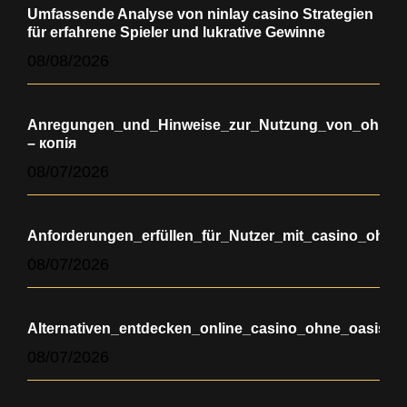
Umfassende Analyse von ninlay casino Strategien
für erfahrene Spieler und lukrative Gewinne
08/08/2026
Anregungen_und_Hinweise_zur_Nutzung_von_ohne_oa
– копія
08/07/2026
Anforderungen_erfüllen_für_Nutzer_mit_casino_ohne
08/07/2026
Alternativen_entdecken_online_casino_ohne_oasis_
08/07/2026