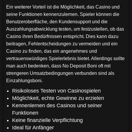
Ein weiterer Vorteil ist die Möglichkeit, das Casino und
seine Funktionen kennenzulernen. Spieler können die
Benutzeroberfläche, den Kundensupport und die
Auszahlungsabwicklung testen, um festzustellen, ob das
Casino ihren Bedürfnissen entspricht. Dies kann dazu
beitragen, Fehlentscheidungen zu vermeiden und ein
Casino zu finden, das ein angenehmes und
vertrauenswürdiges Spielerlebnis bietet. Allerdings sollte
man auch bedenken, dass No Deposit Boni oft mit
strengeren Umsatzbedingungen verbunden sind als
Einzahlungsboni.
Risikoloses Testen von Casinospielen
Möglichkeit, echte Gewinne zu erzielen
Kennenlernen des Casinos und seiner
Funktionen
Keine finanzielle Verpflichtung
Ideal für Anfänger