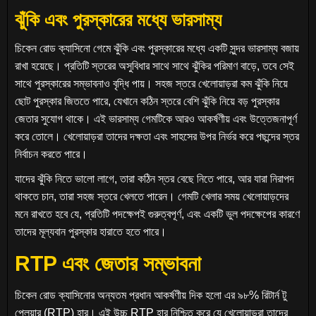
ঝুঁকি এবং পুরস্কারের মধ্যে ভারসাম্য
চিকেন রোড ক্যাসিনো গেমে ঝুঁকি এবং পুরস্কারের মধ্যে একটি সুন্দর ভারসাম্য বজায়
রাখা হয়েছে। প্রতিটি স্তরের অসুবিধার সাথে সাথে ঝুঁকির পরিমাণ বাড়ে, তবে সেই
সাথে পুরস্কারের সম্ভাবনাও বৃদ্ধি পায়। সহজ স্তরে খেলোয়াড়রা কম ঝুঁকি নিয়ে
ছোট পুরস্কার জিততে পারে, যেখানে কঠিন স্তরে বেশি ঝুঁকি নিয়ে বড় পুরস্কার
জেতার সুযোগ থাকে। এই ভারসাম্য গেমটিকে আরও আকর্ষণীয় এবং উত্তেজনাপূর্ণ
করে তোলে। খেলোয়াড়রা তাদের দক্ষতা এবং সাহসের উপর নির্ভর করে পছন্দের স্তর
নির্বাচন করতে পারে।
যাদের ঝুঁকি নিতে ভালো লাগে, তারা কঠিন স্তর বেছে নিতে পারে, আর যারা নিরাপদ
থাকতে চান, তারা সহজ স্তরে খেলতে পারেন। গেমটি খেলার সময় খেলোয়াড়দের
মনে রাখতে হবে যে, প্রতিটি পদক্ষেপই গুরুত্বপূর্ণ, এবং একটি ভুল পদক্ষেপের কারণে
তাদের মূল্যবান পুরস্কার হারাতে হতে পারে।
RTP এবং জেতার সম্ভাবনা
চিকেন রোড ক্যাসিনোর অন্যতম প্রধান আকর্ষণীয় দিক হলো এর ৯৮% রিটার্ন টু
প্লেয়ার (RTP) হার। এই উচ্চ RTP হার নিশ্চিত করে যে খেলোয়াড়রা তাদের