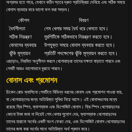
অগ্রসর হতে পারে, যেখানে কঠিন স্তরে দ্রুত প্রতিক্রিয়া দেখিয়ে এবং সঠিক সময়ে
বোনাস ব্যবহার করে ভালো ফল করা সম্ভব।
কৌশল
বিবরণ
ধৈর্যশীলতা
গেম খেলার সময় ধৈর্য ধরে খেলতে হবে।
সঠিক নিয়ন্ত্রণ
মুরগিটিকে সঠিকভাবে নিয়ন্ত্রণ করতে হবে।
বোনাসের ব্যবহার
উপযুক্ত সময়ে বোনাস ব্যবহার করতে হবে।
ঝুঁকি মূল্যায়ন
প্রতিটি পদক্ষেপের ঝুঁকি মূল্যায়ন করতে হবে।
এছাড়াও, নিয়মিত অনুশীলন করলে খেলোয়াড়রা তাদের দক্ষতা বাড়াতে পারবে এবং
গেমটি আরও ভালোভাবে বুঝতে পারবে।
বোনাস এবং প্রমোশন
চিকেন রোড ক্যাসিনো গেমটিতে বিভিন্ন ধরনের বোনাস এবং প্রমোশন পাওয়া যায়,
যা খেলোয়াড়দের জন্য অতিরিক্ত সুবিধা নিয়ে আসে। এই বোনাসগুলোর মধ্যে
রয়েছে ফ্রি স্পিন, ক্যাশব্যাক এবং ডিপোজিট বোনাস। ফ্রি স্পিন খেলোয়াড়দের
কোনো টাকা জমা না দিয়েই গেম খেলার সুযোগ দেয়, ক্যাশব্যাক খেলোয়াড়দের
তাদের হারানো অর্থের একটি অংশ ফেরত দেয়, এবং ডিপোজিট বোনাস খেলোয়াড়দের
তাদের জমা করা অর্থের সাথে অতিরিক্ত অর্থ প্রদান করে।