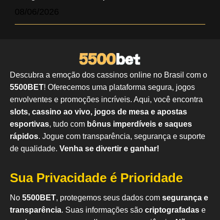
08/06/2026
Descubra a emoção dos cassinos online no Brasil com o
5500BET
! Oferecemos uma plataforma segura, jogos
envolventes e promoções incríveis. Aqui, você encontra
slots, cassino ao vivo, jogos de mesa e apostas
esportivas
, tudo com
bônus imperdíveis e saques
rápidos
. Jogue com transparência, segurança e suporte
de qualidade.
Venha se divertir e ganhar!
Sua Privacidade é Prioridade
No
5500BET
, protegemos seus dados com
segurança e
transparência
. Suas informações são
criptografadas
e