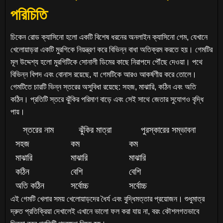
পরিচিতি
চিকেন রোড ক্যাসিনো হলো একটি বিশেষ ধরনের অনলাইন ক্যাসিনো গেম, যেখানে
খেলোয়াড়রা একটি মুরগিকে নিয়ন্ত্রণ করে বিভিন্ন বাধা অতিক্রম করতে হয়। গেমটির
মূল উদ্দেশ্য হলো মুরগিটিকে সোনালী ডিমের কাছে নিরাপদে পৌঁছে দেওয়া। পথে
বিভিন্ন বিপদ এবং বোনাস রয়েছে, যা গেমটিকে আরও আকর্ষণীয় করে তোলে।
গেমটিতে চারটি ভিন্ন স্তরের অসুবিধা রয়েছে: সহজ, মাঝারি, কঠিন এবং অতি
কঠিন। প্রতিটি স্তরে ঝুঁকির পরিমাণ বাড়ে এবং সেই সাথে জেতার সুযোগও বৃদ্ধি
পায়।
স্তরের নাম
ঝুঁকির মাত্রা
পুরস্কারের সম্ভাবনা
সহজ
কম
কম
মাঝারি
মাঝারি
মাঝারি
কঠিন
বেশি
বেশি
অতি কঠিন
সর্বোচ্চ
সর্বোচ্চ
এই গেমটি খেলার সময় খেলোয়াড়দের ধৈর্য এবং বুদ্ধিমত্তার প্রয়োজন। শুধুমাত্র
দ্রুত প্রতিক্রিয়া দেখালেই এখানে ভালো ফল করা যায় না, বরং কৌশলগতভাবে