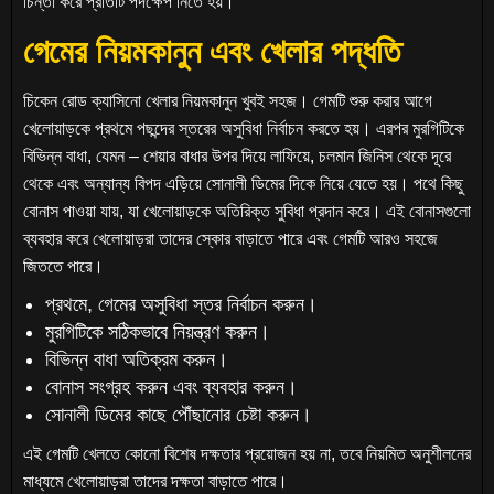
চিন্তা করে প্রতিটি পদক্ষেপ নিতে হয়।
গেমের নিয়মকানুন এবং খেলার পদ্ধতি
চিকেন রোড ক্যাসিনো খেলার নিয়মকানুন খুবই সহজ। গেমটি শুরু করার আগে
খেলোয়াড়কে প্রথমে পছন্দের স্তরের অসুবিধা নির্বাচন করতে হয়। এরপর মুরগিটিকে
বিভিন্ন বাধা, যেমন – শেয়ার বাধার উপর দিয়ে লাফিয়ে, চলমান জিনিস থেকে দূরে
থেকে এবং অন্যান্য বিপদ এড়িয়ে সোনালী ডিমের দিকে নিয়ে যেতে হয়। পথে কিছু
বোনাস পাওয়া যায়, যা খেলোয়াড়কে অতিরিক্ত সুবিধা প্রদান করে। এই বোনাসগুলো
ব্যবহার করে খেলোয়াড়রা তাদের স্কোর বাড়াতে পারে এবং গেমটি আরও সহজে
জিততে পারে।
প্রথমে, গেমের অসুবিধা স্তর নির্বাচন করুন।
মুরগিটিকে সঠিকভাবে নিয়ন্ত্রণ করুন।
বিভিন্ন বাধা অতিক্রম করুন।
বোনাস সংগ্রহ করুন এবং ব্যবহার করুন।
সোনালী ডিমের কাছে পৌঁছানোর চেষ্টা করুন।
এই গেমটি খেলতে কোনো বিশেষ দক্ষতার প্রয়োজন হয় না, তবে নিয়মিত অনুশীলনের
মাধ্যমে খেলোয়াড়রা তাদের দক্ষতা বাড়াতে পারে।