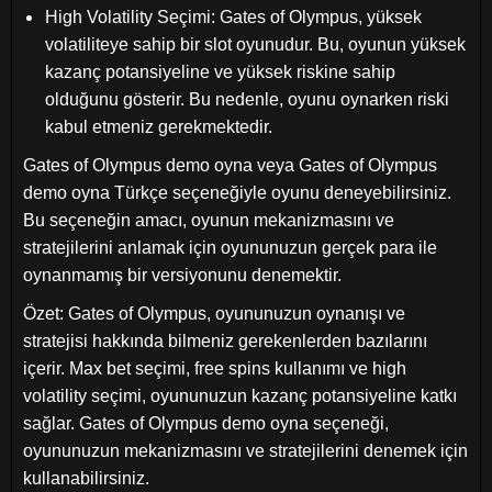
High Volatility Seçimi: Gates of Olympus, yüksek
volatiliteye sahip bir slot oyunudur. Bu, oyunun yüksek
kazanç potansiyeline ve yüksek riskine sahip
olduğunu gösterir. Bu nedenle, oyunu oynarken riski
kabul etmeniz gerekmektedir.
Gates of Olympus demo oyna veya Gates of Olympus
demo oyna Türkçe seçeneğiyle oyunu deneyebilirsiniz.
Bu seçeneğin amacı, oyunun mekanizmasını ve
stratejilerini anlamak için oyununuzun gerçek para ile
oynanmamış bir versiyonunu denemektir.
Özet: Gates of Olympus, oyununuzun oynanışı ve
stratejisi hakkında bilmeniz gerekenlerden bazılarını
içerir. Max bet seçimi, free spins kullanımı ve high
volatility seçimi, oyununuzun kazanç potansiyeline katkı
sağlar. Gates of Olympus demo oyna seçeneği,
oyununuzun mekanizmasını ve stratejilerini denemek için
kullanabilirsiniz.