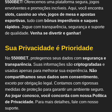
5500BET
! Oferecemos uma plataforma segura, jogos
envolventes e promoções incríveis. Aqui, você encontra
slots, cassino ao vivo, jogos de mesa e apostas
esportivas
, tudo com
bônus imperdíveis e saques
rápidos
. Jogue com transparência, segurança e suporte
de qualidade.
Venha se divertir e ganhar!
Sua Privacidade é Prioridade
No
5500BET
, protegemos seus dados com
segurança e
transparência
. Suas informações são
criptografadas
e
usadas apenas para melhorar sua experiência.
Não
compartilhamos seus dados sem consentimento
,
exceto por obrigação legal. Contamos com rigorosas
medidas de proteção para garantir um ambiente seguro.
Ao jogar conosco, você concorda com nossa Política
de Privacidade.
Para mais detalhes, fale com nosso
suporte.