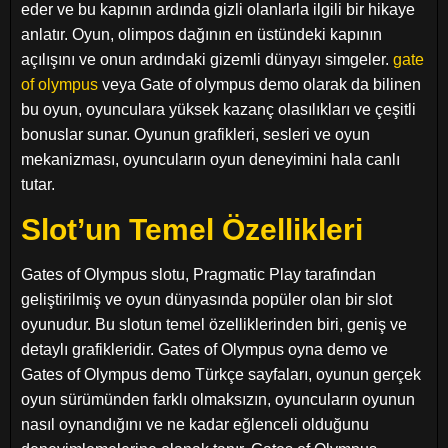
eder ve bu kapının ardında gizli olanlarla ilgili bir hikaye
anlatır. Oyun, olimpos dağının en üstündeki kapının
açılışını ve onun ardındaki gizemli dünyayı simgeler.
gate
of olympus
veya Gate of olympus demo olarak da bilinen
bu oyun, oyunculara yüksek kazanç olasılıkları ve çeşitli
bonuslar sunar. Oyunun grafikleri, sesleri ve oyun
mekanizması, oyuncuların oyun deneyimini hala canlı
tutar.
Slot’un Temel Özellikleri
Gates of Olympus slotu, Pragmatic Play tarafından
geliştirilmiş ve oyun dünyasında popüler olan bir slot
oyunudur. Bu slotun temel özelliklerinden biri, geniş ve
detaylı grafikleridir. Gates of Olympus oyna demo ve
Gates of Olympus demo Türkçe sayfaları, oyunun gerçek
oyun sürümünden farklı olmaksızın, oyuncuların oyunun
nasıl oynandığını ve ne kadar eğlenceli olduğunu