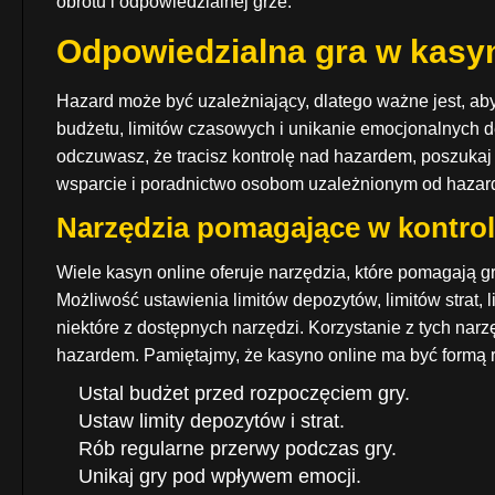
obrotu i odpowiedzialnej grze.
Odpowiedzialna gra w kasyn
Hazard może być uzależniający, dlatego ważne jest, aby
budżetu, limitów czasowych i unikanie emocjonalnych de
odczuwasz, że tracisz kontrolę nad hazardem, poszukaj p
wsparcie i poradnictwo osobom uzależnionym od hazar
Narzędzia pomagające w kontro
Wiele kasyn online oferuje narzędzia, które pomagają 
Możliwość ustawienia limitów depozytów, limitów strat,
niektóre z dostępnych narzędzi. Korzystanie z tych na
hazardem. Pamiętajmy, że kasyno online ma być formą r
Ustal budżet przed rozpoczęciem gry.
Ustaw limity depozytów i strat.
Rób regularne przerwy podczas gry.
Unikaj gry pod wpływem emocji.