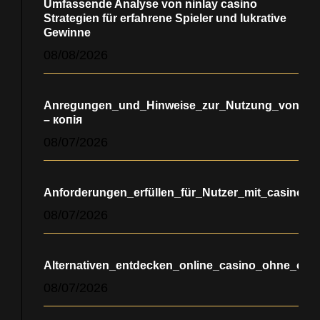
Umfassende Analyse von ninlay casino
Strategien für erfahrene Spieler und lukrative
Gewinne
08/08/2026
Anregungen_und_Hinweise_zur_Nutzung_von_ohn
– копія
08/07/2026
Anforderungen_erfüllen_für_Nutzer_mit_casino_
08/07/2026
Alternativen_entdecken_online_casino_ohne_oas
08/07/2026