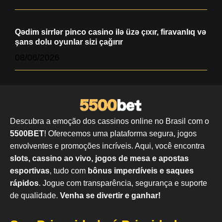
Qədim sirrlər pinco casino ilə üzə çıxır, firavanlıq və
şans dolu oyunlar sizi çağırır
08/06/2026
Descubra a emoção dos cassinos online no Brasil com o
5500BET
! Oferecemos uma plataforma segura, jogos
envolventes e promoções incríveis. Aqui, você encontra
slots, cassino ao vivo, jogos de mesa e apostas
esportivas
, tudo com
bônus imperdíveis e saques
rápidos
. Jogue com transparência, segurança e suporte
de qualidade.
Venha se divertir e ganhar!