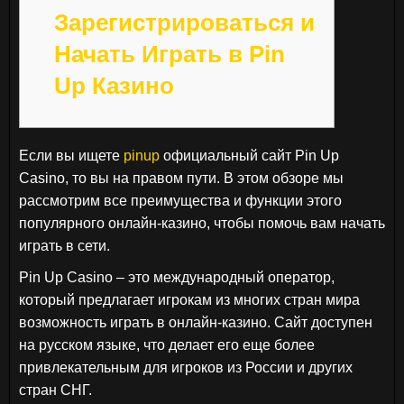
Зарегистрироваться и
Начать Играть в Pin
Up Казино
Если вы ищете
pinup
официальный сайт Pin Up
Casino, то вы на правом пути. В этом обзоре мы
рассмотрим все преимущества и функции этого
популярного онлайн-казино, чтобы помочь вам начать
играть в сети.
Pin Up Casino – это международный оператор,
который предлагает игрокам из многих стран мира
возможность играть в онлайн-казино. Сайт доступен
на русском языке, что делает его еще более
привлекательным для игроков из России и других
стран СНГ.