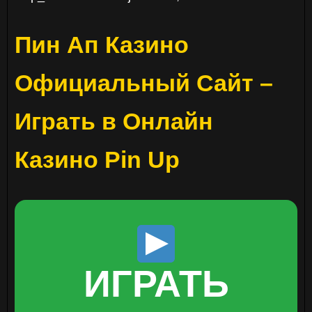
Пин Ап Казино
Официальный Сайт –
Играть в Онлайн
Казино Pin Up
ИГРАТЬ