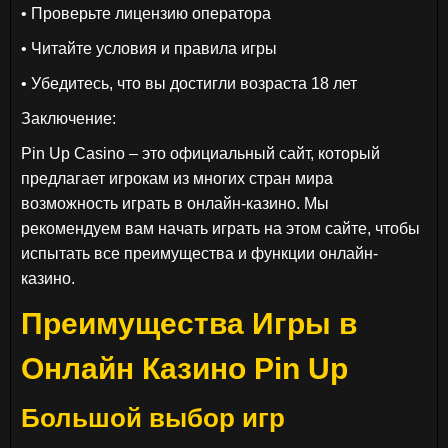
• Проверьте лицензию оператора
• Читайте условия и правила игры
• Убедитесь, что вы достигли возраста 18 лет
Заключение:
Pin Up Casino – это официальный сайт, который
предлагает игрокам из многих стран мира
возможность играть в онлайн-казино. Мы
рекомендуем вам начать играть на этом сайте, чтобы
испытать все преимущества и функции онлайн-
казино.
Преимущества Игры в
Онлайн Казино Pin Up
Большой выбор игр