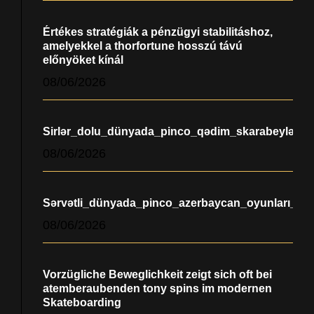
Értékes stratégiák a pénzügyi stabilitáshoz,
amelyekkel a thorfortune hosszú távú
előnyöket kínál
08/06/2026
Sirlər_dolu_dünyada_pinco_qədim_skarabeylər_və_
08/06/2026
Sərvətli_dünyada_pinco_azerbaycan_oyunları_ilə
08/06/2026
Vorzügliche Beweglichkeit zeigt sich oft bei
atemberaubenden tony spins im modernen
Skateboarding