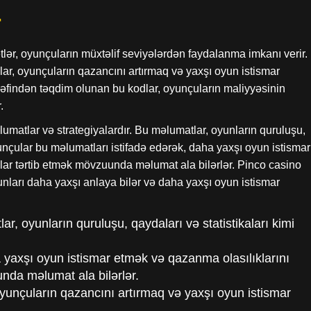
r
lər, oyunçuların müxtəlif seviyələrdən faydalanma imkanı verir.
lar, oyunçuların qazancını artırmaq və yaxşı oyun istismar
əfindən təqdim olunan bu kodlar, oyunçuların maliyyəsinin
.
umatlar və strategiyalardır. Bu məlumatlar, oyunların quruluşu,
yunçular bu məlumatları istifadə edərək, daha yaxşı oyun istismar
alar tərtib etmək mövzuunda məlumat ala bilərlər. Pinco casino
nları daha yaxşı anlaya bilər və daha yaxşı oyun istismar
, oyunların quruluşu, qaydaları və statistikaları kimi
 yaxşı oyun istismar etmək və qazanma olasılıklarını
nda məlumat ala bilərlər.
yunçuların qazancını artırmaq və yaxşı oyun istismar