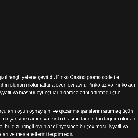
ızıl rəngli yelənə çevrildi. Pinko Casino promo code ilə
əqdim olunan məlumatlarla oyun oynayın. Pinko az və Pinko adı
liyyətli və məşhur oyunçuların dərəcələrini artırmaq üçün
çuların oyun oynayışını və qazanma şanslarını artırmaq üçün
nma şansınızı artırın və Pinko Casino tərəfindən təqdim olunan
, bu qızıl rəngli oyunlar dünyasında bir çox məsuliyyətli və
ları və məsləhətlərini təqdim edir.