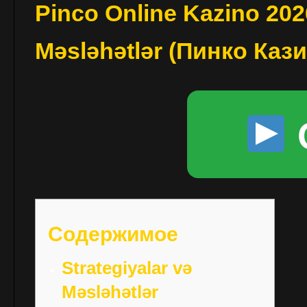
Pinco Online Kazino 2026
Məsləhətlər (Пинко Каз
Содержимое
Strategiyalar və
Məsləhətlər