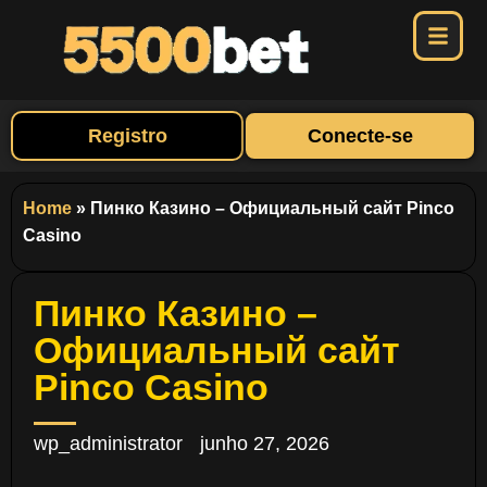
Registro
Conecte-se
Home
»
Пинко Казино – Официальный сайт Pinco
Casino
Пинко Казино –
Официальный сайт
Pinco Casino
wp_administrator
junho 27, 2026