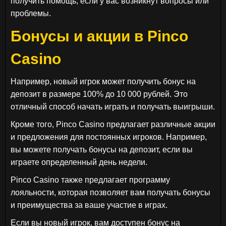
получить помощь, если у вас возникнут вопросы или
проблемы.
Бонусы и акции в Pinco
Casino
Например, новый игрок может получить бонус на
депозит в размере 100% до 10 000 рублей. Это
отличный способ начать играть и получать выигрыши.
Кроме того, Pinco Casino предлагает различные акции
и предложения для постоянных игроков. Например,
вы можете получать бонусы на депозит, если вы
играете определенный день недели.
Pinco Casino также предлагает программу
лояльности, которая позволяет вам получать бонусы
и преимущества за ваше участие в играх.
Если вы новый игрок, вам доступен бонус на