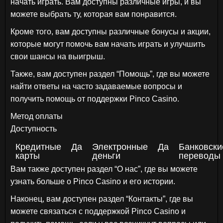
начать играть. Вам доступны различные игры, и вы
можете выбрать ту, которая вам понравится.
Кроме того, вам доступны различные бонусы и акции,
которые могут помочь вам начать играть и улучшить
свои шансы на выигрыш.
Также, вам доступен раздел “Помощь”, где вы можете
найти ответы на часто задаваемые вопросы и
получить помощь от поддержки Pinco Casino.
Метод оплаты
Доступность
Кредитные
Да
Электронные
Да
Банковски
карты
деньги
переводы
Вам также доступен раздел “О нас”, где вы можете
узнать больше о Pinco Casino и его истории.
Наконец, вам доступен раздел “Контакты”, где вы
можете связаться с поддержкой Pinco Casino и