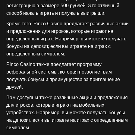
регистрацию в размере 500 рублей. Это отличный
способ начать играть и получать выигрыши.
Кроме того, Pinco Casino предлагает различные акции
и предложения для игроков, которые играют на
определенных играх. Например, вы можете получать
бонусы на депозит, если вы играете на играх с
определенным символом.
Pinco Casino также предлагает программу
реферальной системы, которая позволяет вам
получать бонусы и преимущества за приглашение
друзей.
Вам доступны также различные акции и предложения
для игроков, которые играют на мобильных
устройствах. Например, вы можете получать бонусы
на депозит, если вы играете на играх с определенным
символом.