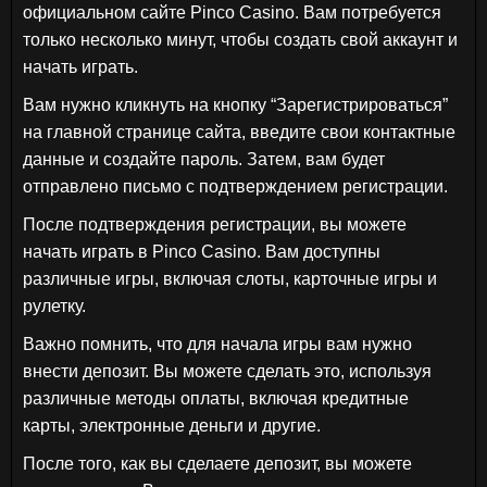
официальном сайте Pinco Casino. Вам потребуется
только несколько минут, чтобы создать свой аккаунт и
начать играть.
Вам нужно кликнуть на кнопку “Зарегистрироваться”
на главной странице сайта, введите свои контактные
данные и создайте пароль. Затем, вам будет
отправлено письмо с подтверждением регистрации.
После подтверждения регистрации, вы можете
начать играть в Pinco Casino. Вам доступны
различные игры, включая слоты, карточные игры и
рулетку.
Важно помнить, что для начала игры вам нужно
внести депозит. Вы можете сделать это, используя
различные методы оплаты, включая кредитные
карты, электронные деньги и другие.
После того, как вы сделаете депозит, вы можете