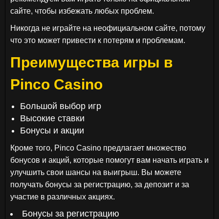
сайте, чтобы избежать любых проблем.
Никогда не играйте на неофициальном сайте, потому
что это может привести к потерям и проблемам.
Преимущества игры в
Pinco Casino
Большой выбор игр
Высокие ставки
Бонусы и акции
Кроме того, Pinco Casino предлагает множество
бонусов и акций, которые помогут вам начать играть и
улучшить свои шансы на выигрыш. Вы можете
получать бонусы за регистрацию, за депозит и за
участие в различных акциях.
Бонусы за регистрацию