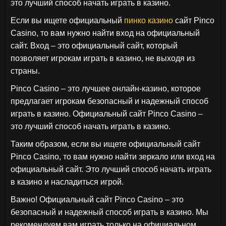
это лучший способ начать играть в казино.
Если вы ищете официальный
пинко казино
сайт Pinco
Casino, то вам нужно найти вход на официальный
сайт. Вход – это официальный сайт, который
позволяет игрокам играть в казино, не выходя из
страны.
Pinco Casino – это лучшее онлайн-казино, которое
предлагает игрокам безопасный и надежный способ
играть в казино. Официальный сайт Pinco Casino –
это лучший способ начать играть в казино.
Таким образом, если вы ищете официальный сайт
Pinco Casino, то вам нужно найти зеркало или вход на
официальный сайт. Это лучший способ начать играть
в казино и насладиться игрой.
Важно! Официальный сайт Pinco Casino – это
безопасный и надежный способ играть в казино. Мы
рекомендуем вам играть только на официальном