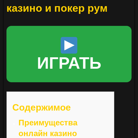
казино и покер рум
ИГРАТЬ
Содержимое
Преимущества
онлайн казино