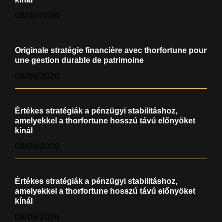
08/06/2026
Originale stratégie financière avec thorfortune pour
une gestion durable de patrimoine
08/06/2026
Értékes stratégiák a pénzügyi stabilitáshoz,
amelyekkel a thorfortune hosszú távú előnyöket
kínál
08/06/2026
Értékes stratégiák a pénzügyi stabilitáshoz,
amelyekkel a thorfortune hosszú távú előnyöket
kínál
08/06/2026