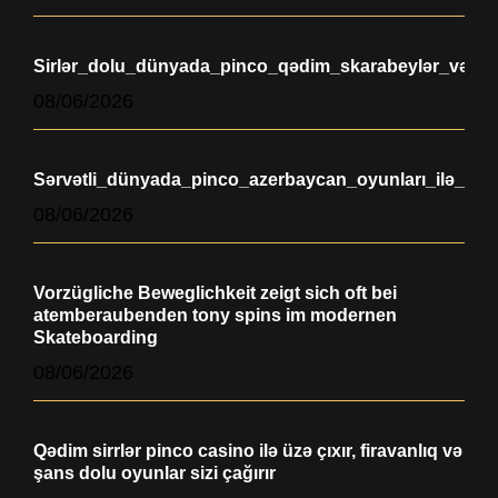
Sirlər_dolu_dünyada_pinco_qədim_skarabeylər_və_fira
08/06/2026
Sərvətli_dünyada_pinco_azerbaycan_oyunları_ilə_qəd
08/06/2026
Vorzügliche Beweglichkeit zeigt sich oft bei
atemberaubenden tony spins im modernen
Skateboarding
08/06/2026
Qədim sirrlər pinco casino ilə üzə çıxır, firavanlıq və
şans dolu oyunlar sizi çağırır