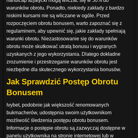
handicap azjatycki mogą wliczać się w 50% do
warunków obrotu. Ponadto, niekiedy zakłady z bardzo
niskimi kursami nie są wliczane w ogóle. Przed
rozpoczęciem obrotu bonusem, warto zapoznać się z
regulaminem, aby upewnić się, jakie zakłady spełniają
warunki obrotu. Niezastosowanie się do warunków
obrotu może skutkować utratą bonusu i wygranych
uzyskanych z jego wykorzystania. Dlatego dokładne
zrozumienie i przestrzeganie warunków obrotu jest
niezbędne dla skutecznego wykorzystania bonusów.
Jak Sprawdzić Postęp Obrotu
Bonusem
Ivybet, podobnie jak większość renomowanych
bukmacherów, udostępnia swoim użytkownikom
możliwość śledzenia postępu obrotu bonusem.
Informacje o postępie obrotu są zazwyczaj dostępne w
panelu użytkownika na stronie internetowej lub w