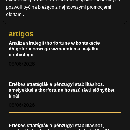
pozwoli być na bieżąco z najnowszymi promocjami i
ofertami.
artigos
Analiza strategii thorfortune w kontekście
długoterminowego wzmocnienia majątku
osobistego
08/06/2026
Értékes stratégiák a pénzügyi stabilitáshoz,
amelyekkel a thorfortune hosszú távú előnyöket
kínál
08/06/2026
Értékes stratégiák a pénzügyi stabilitáshoz,