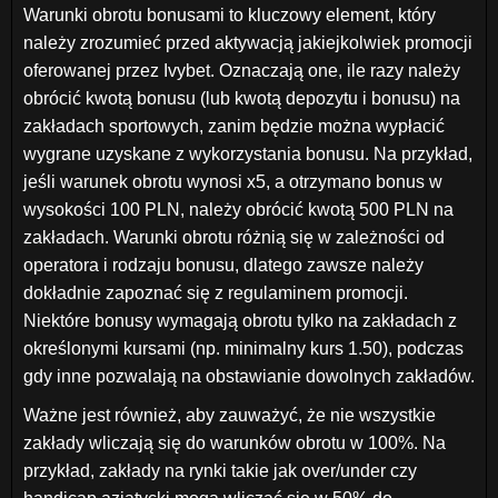
Warunki obrotu bonusami to kluczowy element, który
należy zrozumieć przed aktywacją jakiejkolwiek promocji
oferowanej przez Ivybet. Oznaczają one, ile razy należy
obrócić kwotą bonusu (lub kwotą depozytu i bonusu) na
zakładach sportowych, zanim będzie można wypłacić
wygrane uzyskane z wykorzystania bonusu. Na przykład,
jeśli warunek obrotu wynosi x5, a otrzymano bonus w
wysokości 100 PLN, należy obrócić kwotą 500 PLN na
zakładach. Warunki obrotu różnią się w zależności od
operatora i rodzaju bonusu, dlatego zawsze należy
dokładnie zapoznać się z regulaminem promocji.
Niektóre bonusy wymagają obrotu tylko na zakładach z
określonymi kursami (np. minimalny kurs 1.50), podczas
gdy inne pozwalają na obstawianie dowolnych zakładów.
Ważne jest również, aby zauważyć, że nie wszystkie
zakłady wliczają się do warunków obrotu w 100%. Na
przykład, zakłady na rynki takie jak over/under czy