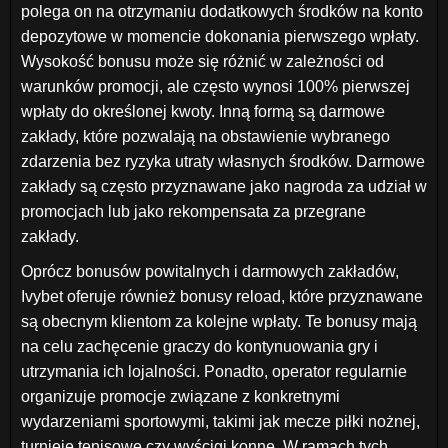
polega on na otrzymaniu dodatkowych środków na konto
depozytowe w momencie dokonania pierwszego wpłaty.
Wysokość bonusu może się różnić w zależności od
warunków promocji, ale często wynosi 100% pierwszej
wpłaty do określonej kwoty. Inną formą są darmowe
zakłady, które pozwalają na obstawienie wybranego
zdarzenia bez ryzyka utraty własnych środków. Darmowe
zakłady są często przyznawane jako nagroda za udział w
promocjach lub jako rekompensata za przegrane
zakłady.
Oprócz bonusów powitalnych i darmowych zakładów,
Ivybet oferuje również bonusy reload, które przyznawane
są obecnym klientom za kolejne wpłaty. Te bonusy mają
na celu zachęcenie graczy do kontynuowania gry i
utrzymania ich lojalności. Ponadto, operator regularnie
organizuje promocje związane z konkretnymi
wydarzeniami sportowymi, takimi jak mecze piłki nożnej,
turnieje tenisowe czy wyścigi konne. W ramach tych