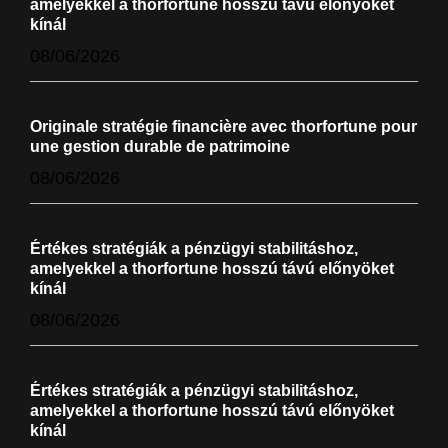
amelyekkel a thorfortune hosszú távú előnyöket
kínál
08/06/2026
Originale stratégie financière avec thorfortune pour
une gestion durable de patrimoine
08/06/2026
Értékes stratégiák a pénzügyi stabilitáshoz,
amelyekkel a thorfortune hosszú távú előnyöket
kínál
08/06/2026
Értékes stratégiák a pénzügyi stabilitáshoz,
amelyekkel a thorfortune hosszú távú előnyöket
kínál