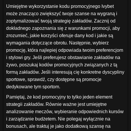
Umiejętne wykorzystanie kodu promocyjnego Ivybet
może znacząco zwiększyć twoje szanse na wygraną i
zoptymalizować twoją strategię zakładów. Zacznij od
dokładnego zapoznania się z warunkami promocji, aby
zrozumieć, jakie korzyści oferuje dany kod i jakie są
wymagania dotyczące obrotu. Następnie, wybierz
promocję, która najlepiej odpowiada twoim preferencjom
i stylowi gry. Jeśli preferujesz obstawianie zakładów na
żywo, poszukaj kodów promocyjnych związanych z tą
formą zakładów. Jeśli interesują cię konkretne dyscypliny
sportowe, sprawdź, czy dostępne są promocje
dedykowane tym sportom.
Pamiętaj, że kod promocyjny to tylko jeden element
strategii zakładów. Równie ważne jest umiejętne
analizowanie meczów, wybieranie odpowiednich kursów
i zarządzanie budżetem. Nie polegaj wyłącznie na
bonusach, ale traktuj je jako dodatkową szansę na