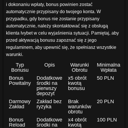
i dokonaniu wpłaty, bonus powinien zostać
automatycznie przypisany do twojego konta. W
przypadku, gdy bonus nie zostanie przypisany
automatycznie, należy skontaktować się z obsługą
klienta Ivybet w celu wyjaśnienia sytuacji. Pamiętaj, aby
przed aktywacją bonusu zapoznać się z jego
regulaminem, aby upewnić się, że spełniasz wszystkie
warunki.
Typ
Opis
Warunki
Minimalna
Bonusu
Obrotu
Wpłata
Bonus
Dodatkowe
x5 obrót
50 PLN
Powitalny
środki na
kwotą
pierwszy
bonusu
depozyt
Darmowy
Zakład bez
Brak
20 PLN
Zakład
ryzyka
warunków
obrotu
Bonus
Dodatkowe
x4 obrót
100 PLN
Reload
środki na
kwotą