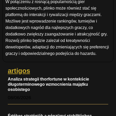
W połączeniu z rosnącą popularnością gier
społecznościowych, plinko może również stać się
platformą do interakcji i rywalizacji między graczami.
Możliwe jest wprowadzenie rankingów, turniejów i
dodatkowych nagród dla najlepszych graczy, co
dodatkowo zwiększy zaangażowanie i atrakcyjność gry.
Rozwój plinko będzie zależał od kreatywności
deweloperów, adaptacji do zmieniających się preferencji
graczy i odpowiedzialnego podejścia do hazardu.
artigos
Analiza strategii thorfortune w kontekście
długoterminowego wzmocnienia majątku
osobistego
08/06/2026
Értékes stratégiák a pénzügyi stabilitáshoz,