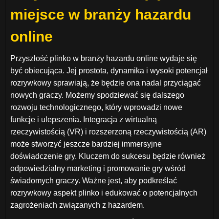
miejsce w branży hazardu
online
Przyszłość plinko w branży hazardu online wydaje się
być obiecująca. Jej prostota, dynamika i wysoki potencjał
rozrywkowy sprawiają, że będzie ona nadal przyciągać
nowych graczy. Możemy spodziewać się dalszego
rozwoju technologicznego, który wprowadzi nowe
funkcje i ulepszenia. Integracja z wirtualną
rzeczywistością (VR) i rozszerzoną rzeczywistością (AR)
może stworzyć jeszcze bardziej immersyjne
doświadczenie gry. Kluczem do sukcesu będzie również
odpowiedzialny marketing i promowanie gry wśród
świadomych graczy. Ważne jest, aby podkreślać
rozrywkowy aspekt plinko i edukować o potencjalnych
zagrożeniach związanych z hazardem.