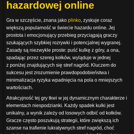
hazardowej online
Gra w szczęście, znana jako
plinko
, zyskuje coraz
większą popularność w świecie hazardu online. Jej
prostota i emocjonujący przebieg przyciągają graczy
szukających szybkiej rozrywki i potencjalnej wygranej.
Zasady są niezwykle proste: puść kulkę z góry, a ona,
spadając przez szereg kołków, wyląduje w jednej
z poniżej znajdujących się stref nagród. Kluczem do
sukcesu jest zrozumienie prawdopodobieństwa i
minimalizacja ryzyka wpadnięcia na pola o mniejszych
wartościach.
Atrakcyjność tej gry tkwi w jej dynamicznym charakterze i
elementach niespodzianki. Każdy spadek kulki jest
unikalny, a wynik zależy od losowych odbić od kołków.
Gracze często poszukują strategii, które zwiększą ich
szanse na trafienie lukratywnych stref nagród, choć