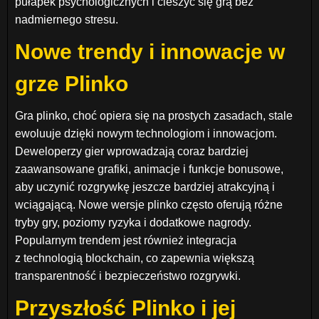
pułapek psychologicznych i cieszyć się grą bez
nadmiernego stresu.
Nowe trendy i innowacje w
grze Plinko
Gra plinko, choć opiera się na prostych zasadach, stale
ewoluuje dzięki nowym technologiom i innowacjom.
Deweloperzy gier wprowadzają coraz bardziej
zaawansowane grafiki, animacje i funkcje bonusowe,
aby uczynić rozgrywkę jeszcze bardziej atrakcyjną i
wciągającą. Nowe wersje plinko często oferują różne
tryby gry, poziomy ryzyka i dodatkowe nagrody.
Popularnym trendem jest również integracja
z technologią blockchain, co zapewnia większą
transparentność i bezpieczeństwo rozgrywki.
Przyszłość Plinko i jej