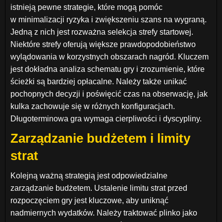
istnieją pewne strategie, które mogą pomóc
w minimalizacji ryzyka i zwiększeniu szans na wygraną.
Jedną z nich jest rozważna selekcja strefy startowej.
Niektóre strefy oferują większe prawdopodobieństwo
wylądowania w korzystnych obszarach nagród. Kluczem
jest dokładna analiza schematu gry i zrozumienie, które
ścieżki są bardziej opłacalne. Należy także unikać
pochopnych decyzji i poświęcić czas na obserwację, jak
kulka zachowuje się w różnych konfiguracjach.
Długoterminowa gra wymaga cierpliwości i dyscypliny.
Zarządzanie budżetem i limity
strat
Kolejną ważną strategią jest odpowiedzialne
zarządzanie budżetem. Ustalenie limitu strat przed
rozpoczęciem gry jest kluczowe, aby uniknąć
nadmiernych wydatków. Należy traktować plinko jako