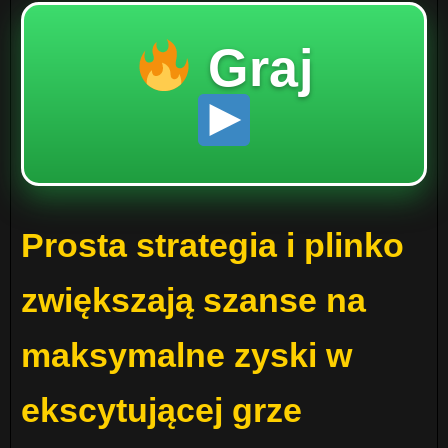
Graj
Prosta strategia i plinko
zwiększają szanse na
maksymalne zyski w
ekscytującej grze