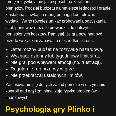
formę rozrywki, a nie jako sposób na zarabianie
pieniędzy. Podział budżetu na mniejsze jednostki i granie
z ustaloną stawką na rundę pomaga kontrolować
wydatki. Warto również unikać próbowania odzyskania
strat, ponieważ może to prowadzić do dalszych
poniesionych kosztów. Pamiętaj, że gra powinna być
przede wszystkim zabawą, a nie źródłem stresu.
Ustal roczny budżet na rozrywkę hazardową.
Wyznacz dzienny lub tygodniowy limit strat.
Nie graj pod wpływem emocji (np. frustracji).
Regularnie rób przerwy w grze.
Nie przekraczaj ustalonych limitów.
Zastosowanie się do tych zasad pomoże w utrzymaniu
kontroli nad grą i zminimalizuje ryzyko problemów
finansowych.
Psychologia gry Plinko i