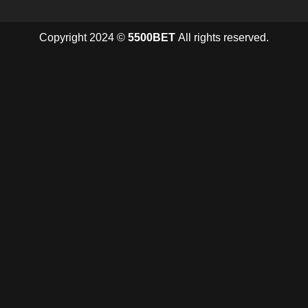
Copyright 2024 ©
5500BET
All rights reserved.