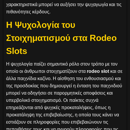
χαρακτηριστικά μπορεί να αυξήσει την ψυχαγωγία και τις
πιθανότητες κέρδους.
Η Ψυχολογία του
Στοιχηματισμού στα Rodeo
Slots
Η ψυχολογία παίζει σημαντικό ρόλο στον τρόπο με τον
οποίο οι άνθρωποι στοιχηματίζουν στα
rodeo slot
και σε
άλλα παιχνίδια καζίνο. Η αίσθηση του ενθουσιασμού και
της προσδοκίας που δημιουργεί η ένταση του παιχνιδιού
μπορεί να οδηγήσει σε παρορμητικές αποφάσεις και
υπερβολικό στοιχηματισμό. Οι παίκτες συχνά
επηρεάζονται από ψυχικές προκαταλήψεις, όπως η
προκατάληψη της επιβεβαίωσης, η οποία τους κάνει να
εστιάζουν σε πληροφορίες που επιβεβαιώνουν τις
πεποιθήσεις τους και να αγνοούν πληροφορίες που τις