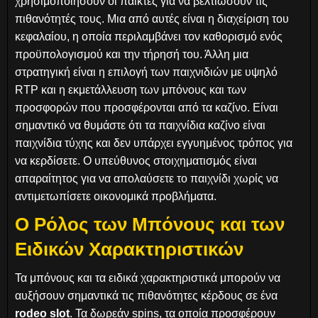
χρησιμοποιήσουν οι παίκτες για να βελτιώσουν τις
πιθανότητές τους. Μια από αυτές είναι η διαχείριση του
κεφαλαίου, η οποία περιλαμβάνει τον καθορισμό ενός
προϋπολογισμού και την τήρησή του. Άλλη μια
στρατηγική είναι η επιλογή των παιχνιδιών με υψηλό
RTP και η εκμετάλλευση των μπόνους και των
προσφορών που προσφέρονται από τα καζίνο. Είναι
σημαντικό να θυμάστε ότι τα παιχνίδια καζίνο είναι
παιχνίδια τύχης και δεν υπάρχει εγγυημένος τρόπος για
να κερδίσετε. Ο υπεύθυνος στοιχηματισμός είναι
απαραίτητος για να απολαύσετε το παιχνίδι χωρίς να
αντιμετωπίσετε οικονομικά προβλήματα.
Ο Ρόλος των Μπόνους και των
Ειδικών Χαρακτηριστικών
Τα μπόνους και τα ειδικά χαρακτηριστικά μπορούν να
αυξήσουν σημαντικά τις πιθανότητες κέρδους σε ένα
rodeo slot
. Τα δωρεάν spins, τα οποία προσφέρουν