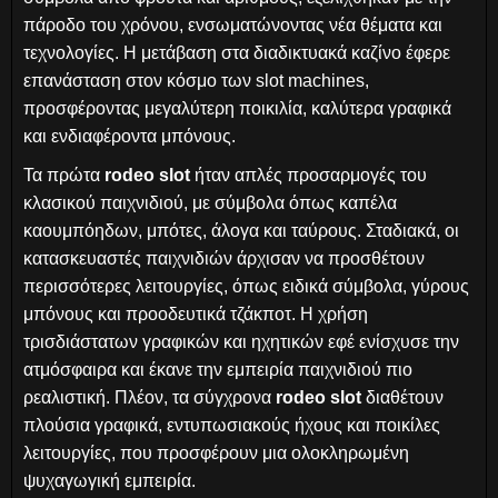
πάροδο του χρόνου, ενσωματώνοντας νέα θέματα και
τεχνολογίες. Η μετάβαση στα διαδικτυακά καζίνο έφερε
επανάσταση στον κόσμο των slot machines,
προσφέροντας μεγαλύτερη ποικιλία, καλύτερα γραφικά
και ενδιαφέροντα μπόνους.
Τα πρώτα
rodeo slot
ήταν απλές προσαρμογές του
κλασικού παιχνιδιού, με σύμβολα όπως καπέλα
καουμπόηδων, μπότες, άλογα και ταύρους. Σταδιακά, οι
κατασκευαστές παιχνιδιών άρχισαν να προσθέτουν
περισσότερες λειτουργίες, όπως ειδικά σύμβολα, γύρους
μπόνους και προοδευτικά τζάκποτ. Η χρήση
τρισδιάστατων γραφικών και ηχητικών εφέ ενίσχυσε την
ατμόσφαιρα και έκανε την εμπειρία παιχνιδιού πιο
ρεαλιστική. Πλέον, τα σύγχρονα
rodeo slot
διαθέτουν
πλούσια γραφικά, εντυπωσιακούς ήχους και ποικίλες
λειτουργίες, που προσφέρουν μια ολοκληρωμένη
ψυχαγωγική εμπειρία.