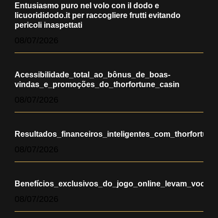
Entusiasmo puro nel volo con il dodo e
licuorididodo.it per raccogliere frutti evitando
pericoli inaspettati
08/07/2026
Acessibilidade_total_ao_bônus_de_boas-
vindas_e_promoções_do_thorfortune_casin
08/07/2026
Resultados_financeiros_inteligentes_com_thorfortun
08/07/2026
Benefícios_exclusivos_do_jogo_online_levam_você_a
08/07/2026