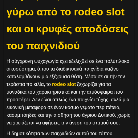
γύρω από το rodeo slot
και οι κρυφές αποδόσεις
του παιχνιδιού
Η σύγχρονη ψυχαγωγία έχει εξελιχθεί σε ένα πολύπλοκο
οικοσύστημα, όπου τα διαδικτυακά παιχνίδια καζίνο
καταλαμβάνουν μια εξέχουσα θέση. Μέσα σε αυτήν την
τεράστια ποικιλία, το
rodeo slot
ξεχωρίζει για τα
μοναδικά του χαρακτηριστικά και την ατμόσφαιρα που
προσφέρει. Δεν είναι απλώς ένα παιχνίδι τύχης, αλλά μια
εικονική μεταφορά σε έναν κόσμο γεμάτο περιπέτεια,
καουμπόηδες και την αίσθηση του άγριου Δυτικού, χωρίς
να χρειάζεται να αφήσεις την άνεση του σπιτιού σου.
Η δημοτικότητα των παιχνιδιών αυτού του τύπου