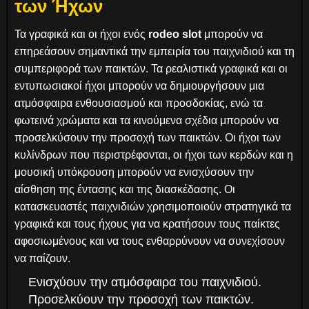
των Ήχων
Τα γραφικά και οι ήχοι ενός
rodeo slot
μπορούν να
επηρεάσουν σημαντικά την εμπειρία του παιχνιδιού και τη
συμπεριφορά των παικτών. Τα ρεαλιστικά γραφικά και οι
εντυπωσιακοί ήχοι μπορούν να δημιουργήσουν μια
ατμόσφαιρα ενθουσιασμού και προσδοκίας, ενώ τα
φωτεινά χρώματα και τα κινούμενα σχέδια μπορούν να
προσελκύσουν την προσοχή των παικτών. Οι ήχοι των
κυλίνδρων που περιστρέφονται, οι ήχοι των κερδών και η
μουσική υπόκρουση μπορούν να ενισχύσουν την
αίσθηση της έντασης και της διασκέδασης. Οι
κατασκευαστές παιχνιδιών χρησιμοποιούν στρατηγικά τα
γραφικά και τους ήχους για να κρατήσουν τους παίκτες
αφοσιωμένους και να τους ενθαρρύνουν να συνεχίσουν
να παίζουν.
Ενισχύουν την ατμόσφαιρα του παιχνιδιού.
Προσελκύουν την προσοχή των παικτών.