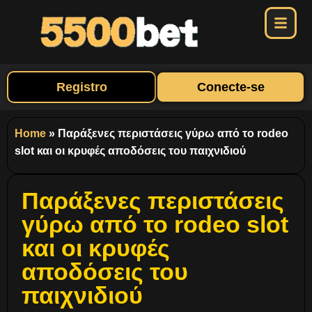
Registro
Conecte-se
Home
»
Παράξενες περιστάσεις γύρω από το rodeo
slot και οι κρυφές αποδόσεις του παιχνιδιού
Παράξενες περιστάσεις
γύρω από το rodeo slot
και οι κρυφές
αποδόσεις του
παιχνιδιού