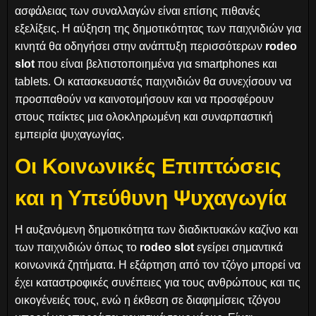
ασφάλειας των συναλλαγών είναι επίσης πιθανές
εξελίξεις. Η αύξηση της δημοτικότητας των παιχνιδιών για
κινητά θα οδηγήσει στην ανάπτυξη περισσότερων
rodeo
slot
που είναι βελτιστοποιημένα για smartphones και
tablets. Οι κατασκευαστές παιχνιδιών θα συνεχίσουν να
προσπαθούν να καινοτομήσουν και να προσφέρουν
στους παίκτες μια ολοκληρωμένη και συναρπαστική
εμπειρία ψυχαγωγίας.
Οι Κοινωνικές Επιπτώσεις
και η Υπεύθυνη Ψυχαγωγία
Η αυξανόμενη δημοτικότητα των διαδικτυακών καζίνο και
των παιχνιδιών όπως το
rodeo slot
εγείρει σημαντικά
κοινωνικά ζητήματα. Η εξάρτηση από τον τζόγο μπορεί να
έχει καταστροφικές συνέπειες για τους ανθρώπους και τις
οικογένειές τους, ενώ η έκθεση σε διαφημίσεις τζόγου