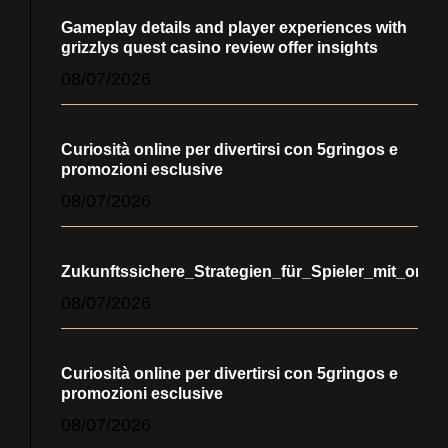
Gameplay details and player experiences with
grizzlys quest casino review offer insights
08/07/2026
Curiosità online per divertirsi con 5gringos e
promozioni esclusive
08/07/2026
Zukunftssichere_Strategien_für_Spieler_mit_onl
08/07/2026
Curiosità online per divertirsi con 5gringos e
promozioni esclusive
08/07/2026