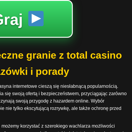
raj
czne granie z total casino
zówki i porady
asyna internetowe cieszą się niesłabnącą popularnością.
a się swoją ofertą i bezpieczeństwem, przyciągając zarówno
poczynają swoją przygodę z hazardem online. Wybór
e nie tylko ekscytującą rozrywkę, ale także ochronę przed
że możemy korzystać z szerokiego wachlarza możliwości