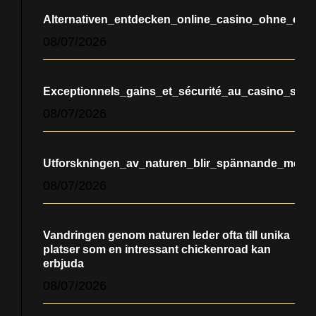
Alternativen_entdecken_online_casino_ohne_oas
08/07/2026
Exceptionnels_gains_et_sécurité_au_casino_suis
08/07/2026
Utforskningen_av_naturen_blir_spännande_med_
08/07/2026
Vandringen genom naturen leder ofta till unika
platser som en intressant chickenroad kan
erbjuda
08/07/2026