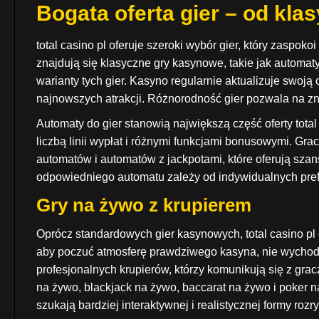
Bogata oferta gier – od kl
total casino pl oferuje szeroki wybór gier, który zaspok
znajdują się klasyczne gry kasynowe, takie jak automaty
warianty tych gier. Kasyno regularnie aktualizuje swoją
najnowszych atrakcji. Różnorodność gier pozwala na zn
Automaty do gier stanowią największą część oferty tota
liczbą linii wypłat i różnymi funkcjami bonusowymi. G
automatów i automatów z jackpotami, które oferują sz
odpowiedniego automatu zależy od indywidualnych prefe
Gry na żywo z krupierem
Oprócz standardowych gier kasynowych, total casino pl 
aby poczuć atmosferę prawdziwego kasyna, nie wychod
profesjonalnych krupierów, którzy komunikują się z grac
na żywo, blackjack na żywo, baccarat na żywo i poker n
szukają bardziej interaktywnej i realistycznej formy rozr