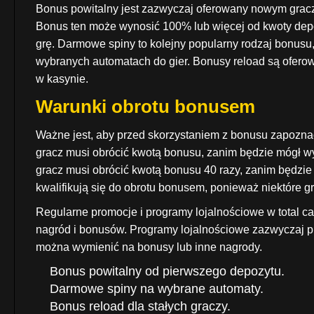
Bonus powitalny jest zazwyczaj oferowany nowym gracz
Bonus ten może wynosić 100% lub więcej od kwoty depo
grę. Darmowe spiny to kolejny popularny rodzaj bonus
wybranych automatach do gier. Bonusy reload są ofero
w kasynie.
Warunki obrotu bonusem
Ważne jest, aby przed skorzystaniem z bonusu zapoznać 
gracz musi obrócić kwotą bonusu, zanim będzie mógł wy
gracz musi obrócić kwotą bonusu 40 razy, zanim będzie
kwalifikują się do obrotu bonusem, ponieważ niektóre 
Regularne promocje i programy lojalnościowe w total 
nagród i bonusów. Programy lojalnościowe zazwyczaj p
można wymienić na bonusy lub inne nagrody.
Bonus powitalny od pierwszego depozytu.
Darmowe spiny na wybrane automaty.
Bonus reload dla stałych graczy.