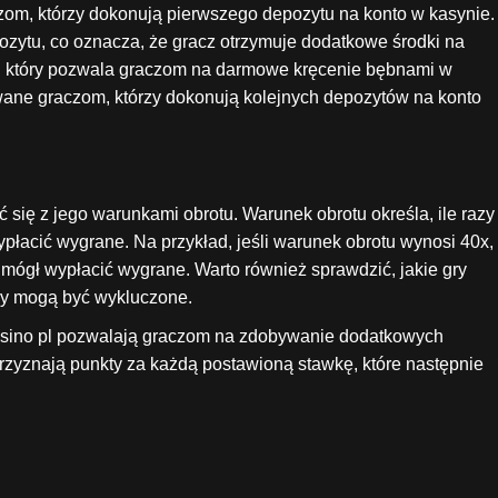
om, którzy dokonują pierwszego depozytu na konto w kasynie.
zytu, co oznacza, że gracz otrzymuje dodatkowe środki na
u, który pozwala graczom na darmowe kręcenie bębnami w
wane graczom, którzy dokonują kolejnych depozytów na konto
się z jego warunkami obrotu. Warunek obrotu określa, ile razy
płacić wygrane. Na przykład, jeśli warunek obrotu wynosi 40x,
 mógł wypłacić wygrane. Warto również sprawdzić, jakie gry
gry mogą być wykluczone.
casino pl pozwalają graczom na zdobywanie dodatkowych
rzyznają punkty za każdą postawioną stawkę, które następnie