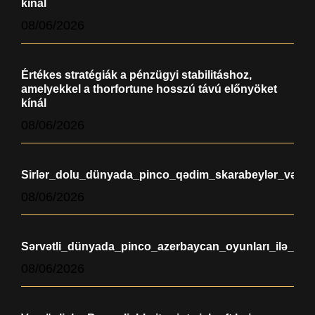
kínál
08/06/2026
Értékes stratégiák a pénzügyi stabilitáshoz,
amelyekkel a thorfortune hosszú távú előnyöket
kínál
08/06/2026
Sirlər_dolu_dünyada_pinco_qədim_skarabeylər_və_fira
08/06/2026
Sərvətli_dünyada_pinco_azerbaycan_oyunları_ilə_qəd
08/06/2026