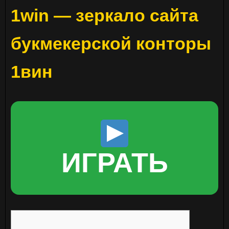
1win — зеркало сайта
букмекерской конторы
1вин
ИГРАТЬ