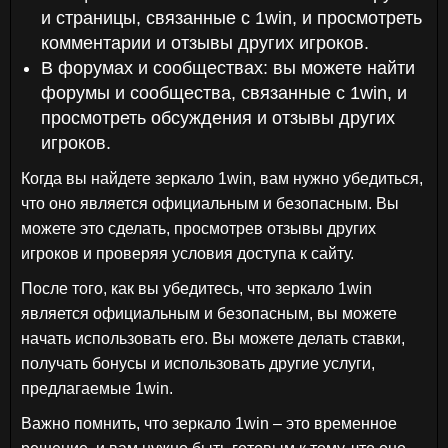
и страницы, связанные с 1win, и просмотреть
комментарии и отзывы других игроков.
В форумах и сообществах: вы можете найти
форумы и сообщества, связанные с 1win, и
просмотреть обсуждения и отзывы других
игроков.
Когда вы найдете зеркало 1win, вам нужно убедиться,
что оно является официальным и безопасным. Вы
можете это сделать, просмотрев отзывы других
игроков и проверяя условия доступа к сайту.
После того, как вы убедитесь, что зеркало 1win
является официальным и безопасным, вы можете
начать использовать его. Вы можете делать ставки,
получать бонусы и использовать другие услуги,
предлагаемые 1win.
Важно помнить, что зеркало 1win – это временное