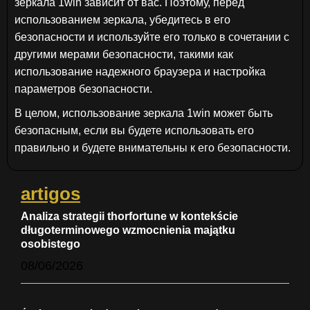
зеркала 1win зависит от вас. Поэтому, перед
использованием зеркала, убедитесь в его
безопасности и используйте его только в сочетании с
другими мерами безопасности, такими как
использование надежного браузера и настройка
параметров безопасности.
В целом, использование зеркала 1win может быть
безопасным, если вы будете использовать его
правильно и будете внимательны к его безопасности.
artigos
Analiza strategii thorfortune w kontekście
długoterminowego wzmocnienia majątku
osobistego
08/06/2026