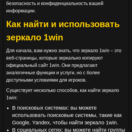
безопасность и конфиденциальность вашей
информации.
Как найти и использовать
зеркало 1win
Для начала, вам нужно знать, что зеркало 1win – это
веб-страницы, которые зеркально копируют
официальный сайт 1win. Они предлагают
аналогичные функции и услуги, но с более
доступными условиями для игроков.
Существует несколько способов, как найти зеркало
1win:
В поисковых системах: вы можете
использовать поисковые системы, такие как
Google, Yandex, чтобы найти зеркало 1win.
В социальных сетях: вы можете найти группы