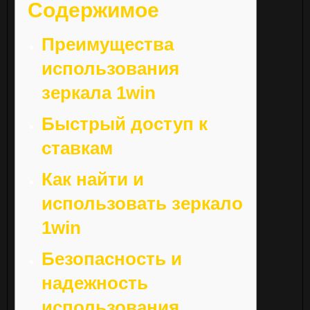
Содержимое
Преимущества
использования
зеркала 1win
Быстрый доступ к
ставкам
Как найти и
использовать зеркало
1win
Безопасность и
надежность
использования