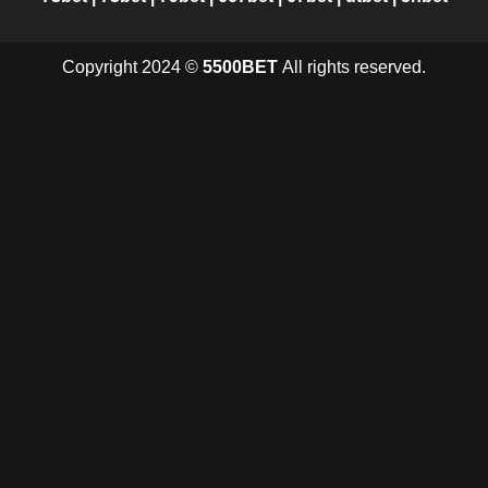
Copyright 2024 ©
5500BET
All rights reserved.