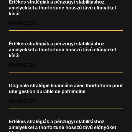
Értékes stratégiák a pénzügyi stabilitáshoz,
amelyekkel a thorfortune hosszú távú előnyöket
kínál
08/06/2026
Értékes stratégiák a pénzügyi stabilitáshoz,
amelyekkel a thorfortune hosszú távú előnyöket
kínál
08/06/2026
Originale stratégie financière avec thorfortune pour
une gestion durable de patrimoine
08/06/2026
Értékes stratégiák a pénzügyi stabilitáshoz,
amelyekkel a thorfortune hosszú távú előnyöket