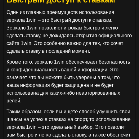
Один из главных преимуществ использования
зеркала 1win – это быстрый доступ к ставкам.
Зеркало 1win позволяет игрокам быстро и легко
сделать ставку, не дожидаясь открытия официального
сайта 1win. Это особенно важно для тех, кто хочет
сделать ставку в последний момент.
Кроме того, зеркало 1win обеспечивает безопасность
и конфиденциальность вашей информации. Это
означает, что вы можете быть уверены в том, что
ваша информация будет защищена и не будет
использована для каких-либо неавторизованных
целей.
Таким образом, если вы ищете способ улучшить свои
шансы на успех в ставках на спорт, то использование
зеркала 1win – это идеальный выбор. Это позволит
вам быстро и легко сделать ставку, а также обеспечит