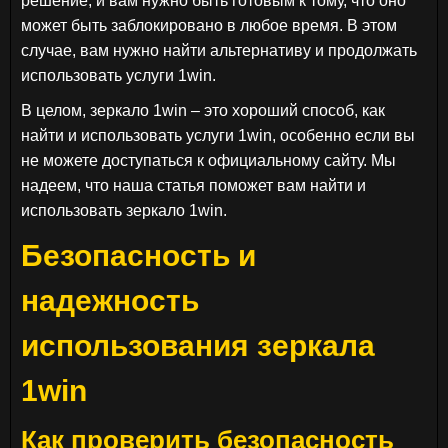
решение, и вам нужно быть готовым к тому, что оно
может быть заблокировано в любое время. В этом
случае, вам нужно найти альтернативу и продолжать
использовать услуги 1win.
В целом, зеркало 1win – это хороший способ, как
найти и использовать услуги 1win, особенно если вы
не можете доступаться к официальному сайту. Мы
надеем, что наша статья поможет вам найти и
использовать зеркало 1win.
Безопасность и
надежность
использования зеркала
1win
Как проверить безопасность